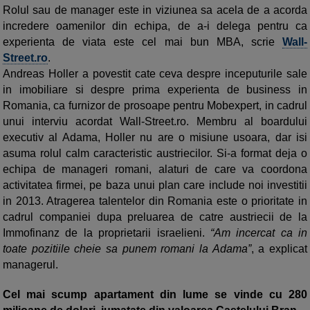
Rolul sau de manager este in viziunea sa acela de a acorda
incredere oamenilor din echipa, de a-i delega pentru ca
experienta de viata este cel mai bun MBA, scrie
Wall-
Street.ro
.
Andreas Holler a povestit cate ceva despre inceputurile sale
in imobiliare si despre prima experienta de business in
Romania, ca furnizor de prosoape pentru Mobexpert, in cadrul
unui interviu acordat Wall-Street.ro. Membru al boardului
executiv al Adama, Holler nu are o misiune usoara, dar isi
asuma rolul calm caracteristic austriecilor. Si-a format deja o
echipa de manageri romani, alaturi de care va coordona
activitatea firmei, pe baza unui plan care include noi investitii
in 2013. Atragerea talentelor din Romania este o prioritate in
cadrul companiei dupa preluarea de catre austriecii de la
Immofinanz de la proprietarii israelieni.
“Am incercat ca in
toate pozitiile cheie sa punem romani la Adama”
, a explicat
managerul.
Cel mai scump apartament din lume se vinde cu 280