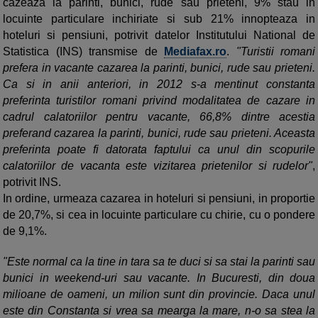
cazeaza la parinti, bunici, rude sau prieteni, 9% stau in
locuinte particulare inchiriate si sub 21% innopteaza in
hoteluri si pensiuni, potrivit datelor Institutului National de
Statistica (INS) transmise de
Mediafax.ro
.
"Turistii romani
prefera in vacante cazarea la parinti, bunici, rude sau prieteni.
Ca si in anii anteriori, in 2012 s-a mentinut constanta
preferinta turistilor romani privind modalitatea de cazare in
cadrul calatoriilor pentru vacante, 66,8% dintre acestia
preferand cazarea la parinti, bunici, rude sau prieteni. Aceasta
preferinta poate fi datorata faptului ca unul din scopurile
calatoriilor de vacanta este vizitarea prietenilor si rudelor"
,
potrivit INS.
In ordine, urmeaza cazarea in hoteluri si pensiuni, in proportie
de 20,7%, si cea in locuinte particulare cu chirie, cu o pondere
de 9,1%.
"Este normal ca la tine in tara sa te duci si sa stai la parinti sau
bunici in weekend-uri sau vacante. In Bucuresti, din doua
milioane de oameni, un milion sunt din provincie. Daca unul
este din Constanta si vrea sa mearga la mare, n-o sa stea la