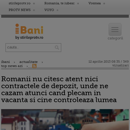
stirileprotv.ro
Romania, te iubesc
Vremea
PROTV NEWS
VOYO
ibani
actualitate
12 aprilie 2013 08:35 / 349
vizualizari
top news azi
Romanii nu citesc atent nici
contractele de depozit, unde ne
cazam atunci cand plecam in
vacanta si cine controleaza lumea