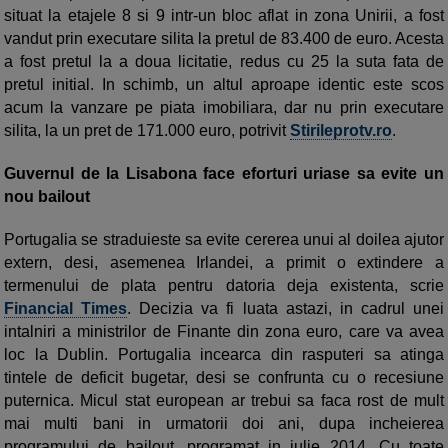
situat la etajele 8 si 9 intr-un bloc aflat in zona Unirii, a fost
vandut prin executare silita la pretul de 83.400 de euro. Acesta
a fost pretul la a doua licitatie, redus cu 25 la suta fata de
pretul initial. In schimb, un altul aproape identic este scos
acum la vanzare pe piata imobiliara, dar nu prin executare
silita, la un pret de 171.000 euro, potrivit
Stirileprotv.ro
.
Guvernul de la Lisabona face eforturi uriase sa evite un
nou bailout
Portugalia se straduieste sa evite cererea unui al doilea ajutor
extern, desi, asemenea Irlandei, a primit o extindere a
termenului de plata pentru datoria deja existenta, scrie
Financial Times
. Decizia va fi luata astazi, in cadrul unei
intalniri a ministrilor de Finante din zona euro, care va avea
loc la Dublin. Portugalia incearca din rasputeri sa atinga
tintele de deficit bugetar, desi se confrunta cu o recesiune
puternica. Micul stat european ar trebui sa faca rost de mult
mai multi bani in urmatorii doi ani, dupa incheierea
programului de bailout, programat in iulie 2014. Cu toate