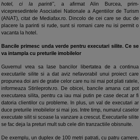
hotel, ci la parinti"
, a afirmat Alin Burcea, prim-
vicepresedintele Asociatiei Nationale a Agentiilor de Turism
(ANAT), citat de Mediafax.ro. Dincolo de cei care se duc de
placere la parinti si rude, sunt si romani care nu isi permit o
vacanta la hotel.
Bancile primesc unda verde pentru executari silite. Ce se
va intampla cu preturile imobilelor
Guvernul vrea sa lase bancilor libertatea de a continua
executarile silite si a dat aviz nefavorabil unui proiect care
propunea doi ani de gratie celor care nu isi mai pot plati ratele,
informeaza Stirileprotv.ro. De obicei, bancile amana cat pot
executarea silita, pentru ca iau mai putin pe case decat ar fi
datoria clientilor cu probleme. In plus, un val de executari ar
duce preturile imobilelor si mai jos. Intre timp, numarul caselor
executate silit si scoase la vanzare a crescut. Executarile silite
se fac deja la preturi mult sub cele din tranzactiile obisnuite.
De exemplu, un duplex de 100 metri patrati, cu patru camere,