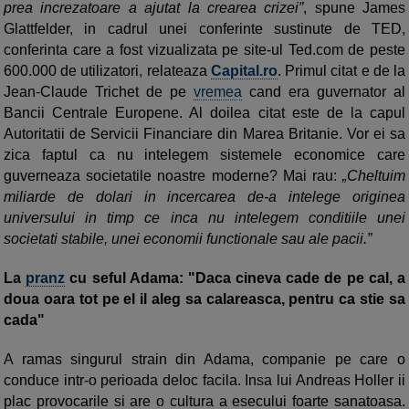
prea increzatoare a ajutat la crearea crizei”
, spune James
Glattfelder, in cadrul unei conferinte sustinute de TED,
conferinta care a fost vizualizata pe site-ul Ted.com de peste
600.000 de utilizatori, relateaza
Capital.ro
. Primul citat e de la
Jean-Claude Trichet de pe
vremea
cand era guvernator al
Bancii Centrale Europene. Al doilea citat este de la capul
Autoritatii de Servicii Financiare din Marea Britanie. Vor ei sa
zica faptul ca nu intelegem sistemele economice care
guverneaza societatile noastre moderne? Mai rau:
„Cheltuim
miliarde de dolari in incercarea de-a intelege originea
universului in timp ce inca nu intelegem conditiile unei
societati stabile, unei economii functionale sau ale pacii.”
La
pranz
cu seful Adama: "Daca cineva cade de pe cal, a
doua oara tot pe el il aleg sa calareasca, pentru ca stie sa
cada"
A ramas singurul strain din Adama, companie pe care o
conduce intr-o perioada deloc facila. Insa lui Andreas Holler ii
plac provocarile si are o cultura a esecului foarte sanatoasa.