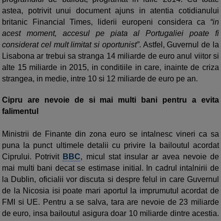
astea, potrivit unui document ajuns in atentia cotidianului
britanic Financial Times, liderii europeni considera ca
“in
acest moment, accesul pe piata al Portugaliei poate fi
considerat cel mult limitat si oportunist”
. Astfel, Guvernul de la
Lisabona ar trebui sa stranga 14 miliarde de euro anul viitor si
alte 15 miliarde in 2015, in conditiile in care, inainte de criza
strangea, in medie, intre 10 si 12 miliarde de euro pe an.
Cipru are nevoie de si mai multi bani pentru a evita
falimentul
Ministrii de Finante din zona euro se intalnesc vineri ca sa
puna la punct ultimele detalii cu privire la bailoutul acordat
Ciprului. Potrivit
BBC
, micul stat insular ar avea nevoie de
mai multi bani decat se estimase initial. In cadrul intalnirii de
la Dublin, oficialii vor discuta si despre felul in care Guvernul
de la Nicosia isi poate mari aportul la imprumutul acordat de
FMI si UE. Pentru a se salva, tara are nevoie de 23 miliarde
de euro, insa bailoutul asigura doar 10 miliarde dintre acestia.