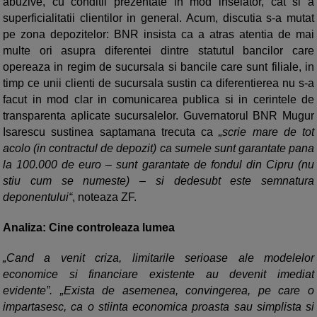
abuzive, cu conditii prezentate in mod inselator, cat si a
superficialitatii clientilor in general. Acum, discutia s-a mutat
pe zona depozitelor: BNR insista ca a atras atentia de mai
multe ori asupra diferentei dintre statutul bancilor care
opereaza in regim de sucursala si bancile care sunt filiale, in
timp ce unii clienti de sucursala sustin ca diferentierea nu s-a
facut in mod clar in comunicarea publica si in cerintele de
transparenta aplicate sucursalelor. Guvernatorul BNR Mugur
Isarescu sustinea saptamana trecuta ca
„scrie mare de tot
acolo (in contractul de depozit) ca sumele sunt garantate pana
la 100.000 de euro – sunt garantate de fondul din Cipru (nu
stiu cum se numeste) – si dedesubt este semnatura
deponentului“
, noteaza ZF.
Analiza: Cine controleaza lumea
„Cand a venit criza, limitarile serioase ale modelelor
economice si financiare existente au devenit imediat
evidente”. „Exista de asemenea, convingerea, pe care o
impartasesc, ca o stiinta economica proasta sau simplista si