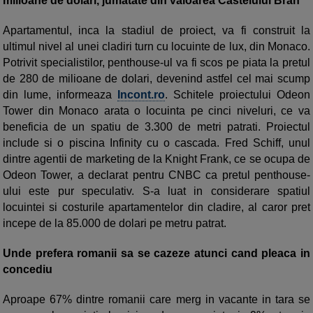
milioane de dolari, jumatate din valoarea Castelului Bran
Apartamentul, inca la stadiul de proiect, va fi construit la
ultimul nivel al unei cladiri turn cu locuinte de lux, din Monaco.
Potrivit specialistilor, penthouse-ul va fi scos pe piata la pretul
de 280 de milioane de dolari, devenind astfel cel mai scump
din lume, informeaza
Incont.ro
. Schitele proiectului Odeon
Tower din Monaco arata o locuinta pe cinci niveluri, ce va
beneficia de un spatiu de 3.300 de metri patrati. Proiectul
include si o piscina Infinity cu o cascada. Fred Schiff, unul
dintre agentii de marketing de la Knight Frank, ce se ocupa de
Odeon Tower, a declarat pentru CNBC ca pretul penthouse-
ului este pur speculativ. S-a luat in considerare spatiul
locuintei si costurile apartamentelor din cladire, al caror pret
incepe de la 85.000 de dolari pe metru patrat.
Unde prefera romanii sa se cazeze atunci cand pleaca in
concediu
Aproape 67% dintre romanii care merg in vacante in tara se