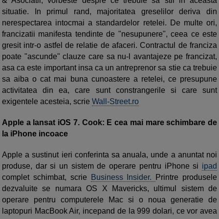
& Asociatii, vorbeste despre ce trebuie sa stii in aceasta
situatie. In primul rand, majoritatea greselilor deriva din
nerespectarea intocmai a standardelor retelei. De multe ori,
francizatii manifesta tendinte de "nesupunere", ceea ce este
gresit intr-o astfel de relatie de afaceri. Contractul de franciza
poate "ascunde" clauze care sa nu-l avantajeze pe francizat,
asa ca este important insa ca un antreprenor sa stie ca trebuie
sa aiba o cat mai buna cunoastere a retelei, ce presupune
activitatea din ea, care sunt constrangerile si care sunt
exigentele acesteia, scrie
Wall-Street.ro
Apple a lansat iOS 7. Cook: E cea mai mare schimbare de
la iPhone incoace
Apple a sustinut ieri conferinta sa anuala, unde a anuntat noi
produse, dar si un sistem de operare pentru iPhone si
ipad
complet schimbat, scrie
Business Insider.
Printre produsele
dezvaluite se numara OS X Mavericks, ultimul sistem de
operare pentru computerele Mac si o noua generatie de
laptopuri MacBook Air, incepand de la 999 dolari, ce vor avea