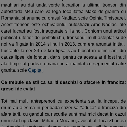
maghiari au dat unda verde lucrarilor la ultimul tronson din
autostrada M43 care va lega localitatea Mako de granita cu
Romania, si anume cu orasul Nadlac, scrie Opinia Timisoarei.
Acest tronson este echivalentul autostrazii Arad-Nadlac, ale
carei lucrari au fost inaugurate si la noi. Conform unui articol
publicat ulterior de portfoliu.hu, tronsonul mult asteptat si de
noi va fi gata in 2014 si nu in 2013, cum era anuntat initial.
Lucrarile la cei 23 de km lipsa s-au blocat in ultimii ani din
cauza lipsei de fonduri, dar si pentru ca acesta ar fi fost inutil
atat timp cat partea romana nu a inaintat cu segmentul catre
granita, scrie
Capital
.
Ce trebuie sa stii ca sa iti deschizi o afacere in franciza:
greseli de evitat
Tot mai multi antreprenori cu experienta sau la inceput de
drum au ales ca in perioada crizei sa "aduca" o franciza din
afara tarii, cu gandul ca riscurile sunt mai mici decat in cazul
unui start-up clasic. Mihaela Mocanu, avocat al Tuca Zbarcea