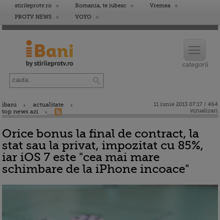
stirileprotv.ro
Romania, te iubesc
Vremea
PROTV NEWS
VOYO
ibani
actualitate
11 iunie 2013 07:17 / 464
vizualizari
top news azi
Orice bonus la final de contract, la
stat sau la privat, impozitat cu 85%,
iar iOS 7 este "cea mai mare
schimbare de la iPhone incoace"