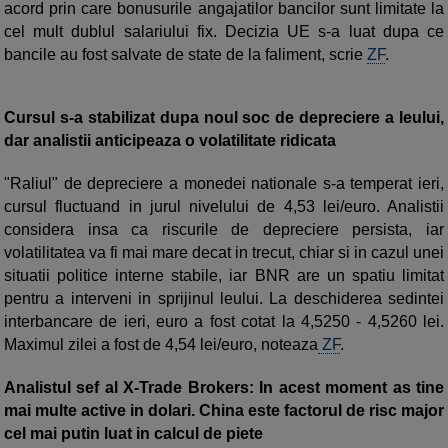
acord prin care bonusurile anga­jatilor bancilor sunt limitate la
cel mult dublul salariului fix. Decizia UE s-a luat dupa ce
bancile au fost salvate de state de la faliment, scrie
ZF
.
Cursul s-a stabilizat dupa noul soc de depreciere a leului,
dar analistii anticipeaza o volatilitate ridicata
"Raliul" de depreciere a monedei nationale s-a temperat ieri,
cursul fluctuand in jurul nivelului de 4,53 lei/euro. Analistii
considera insa ca riscurile de depreciere persista, iar
volatilitatea va fi mai mare decat in trecut, chiar si in cazul unei
situatii politice interne stabile, iar BNR are un spatiu limitat
pentru a interveni in sprijinul leului. La deschiderea sedintei
interbancare de ieri, euro a fost cotat la 4,5250 - 4,5260 lei.
Maximul zilei a fost de 4,54 lei/euro, noteaza
ZF
.
Analistul sef al X-Trade Brokers: In acest moment as tine
mai multe active in dolari. China este factorul de risc major
cel mai putin luat in calcul de piete