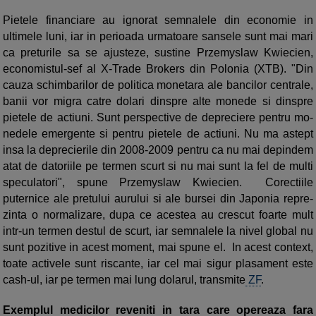
Pietele financiare au ignorat sem­na­lele din economie in
ultimele luni, iar in pe­rioada urmatoare sansele sunt mai mari
ca preturile sa se ajusteze, sustine Przemyslaw Kwiecien,
economistul-sef al X-Trade Brokers din Polonia (XTB). "Din
cauza schimbarilor de politica mo­netara ale bancilor centrale,
banii vor migra catre dolari dinspre alte mo­nede si dinspre
pietele de actiuni. Sunt perspective de depreciere pentru mo­
nedele emergente si pentru pietele de actiuni. Nu ma astept
insa la deprecierile din 2008-2009 pentru ca nu mai depin­dem
atat de datoriile pe termen scurt si nu mai sunt la fel de multi
speculatori", spune Przemyslaw Kwiecien. Corectiile
puternice ale pretului aurului si ale bursei din Japonia repre­
zinta o normalizare, dupa ce acestea au crescut foarte mult
intr-un termen destul de scurt, iar semnalele la nivel global nu
sunt pozitive in acest moment, mai spune el. In acest context,
toate activele sunt riscante, iar cel mai sigur plasament este
cash-ul, iar pe termen mai lung dolarul, transmite
ZF
.
Exemplul medicilor reveniti in tara care opereaza fara