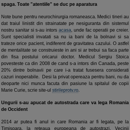
spaga. Toate "atentiile" se duc pe aparatura
Note bune pentru neurochirurgia romaneasca. Medici tineri au
dat traiul linistit din strainatate pe nesiguranta din sistemul
nostru sanitar si s-au intors
acasa
, unde fac operatii pe creier.
Sunt specialisti invatati sa nu ia bani de la bolnavi si sa
trateze orice pacient, indiferent de gravitatea cazului. O astfel
de mentalitate se construieste in ani si ar trebui sa faca parte
din fisa postului oricarui doctor. Medicul Sergiu Stoica
povesteste ca din 2008 de cand s-a intors din Canada, peste
20% dintre bolnavii pe care i-a tratat fusesera considerati
cazuri inoperabile. Desi la privat opereaza pentru bani, nu da
deoparte nici munca facuta din pasiune la spitalul de copii
Marie Curie, scrie site-ul
stirileprotv.ro
.
Ungurii s-au apucat de autostrada care va lega Romania
de Occident
2014 ar putea fi anul in care Romania ar fi legata, pe la
Timisoara, la reteaua europeana de autostrazi. Vecinii