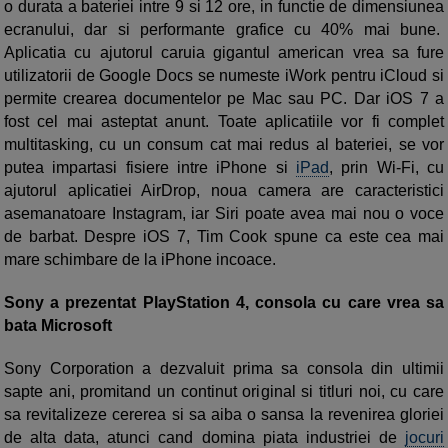
o durata a bateriei intre 9 si 12 ore, in functie de dimensiunea
ecranului, dar si performante grafice cu 40% mai bune.
Aplicatia cu ajutorul caruia gigantul american vrea sa fure
utilizatorii de Google Docs se numeste iWork pentru iCloud si
permite crearea documentelor pe Mac sau PC. Dar iOS 7 a
fost cel mai asteptat anunt. Toate aplicatiile vor fi complet
multitasking, cu un consum cat mai redus al bateriei, se vor
putea impartasi fisiere intre iPhone si
iPad
, prin Wi-Fi, cu
ajutorul aplicatiei AirDrop, noua camera are caracteristici
asemanatoare Instagram, iar Siri poate avea mai nou o voce
de barbat. Despre iOS 7, Tim Cook spune ca este cea mai
mare schimbare de la iPhone incoace.
Sony a prezentat PlayStation 4, consola cu care vrea sa
bata Microsoft
Sony Corporation a dezvaluit prima sa consola din ultimii
sapte ani, promitand un continut original si titluri noi, cu care
sa revitalizeze cererea si sa aiba o sansa la revenirea gloriei
de alta data, atunci cand domina piata industriei de
jocuri