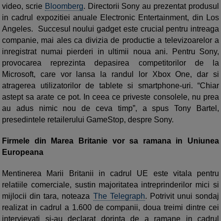
video, scrie
Bloomberg
. Directorii Sony au prezentat produsul
in cadrul expozitiei anuale Electronic Entertainment, din Los
Angeles. Succesul noului gadget este crucial pentru intreaga
companie, mai ales ca divizia de productie a televizoarelor a
inregistrat numai pierderi in ultimii noua ani. Pentru Sony,
provocarea reprezinta depasirea competitorilor de la
Microsoft, care vor lansa la randul lor Xbox One, dar si
atragerea utilizatorilor de tablete si smartphone-uri. “Chiar
astept sa arate ce pot. In ceea ce priveste consolele, nu prea
au adus nimic nou de ceva timp”, a spus Tony Bartel,
presedintele retailerului GameStop, despre Sony.
Firmele din Marea Britanie vor sa ramana in Uniunea
Europeana
Mentinerea Marii Britanii in cadrul UE este vitala pentru
relatiile comerciale, sustin majoritatea intreprinderilor mici si
mijlocii din tara, noteaza
The Telegraph
. Potrivit unui sondaj
realizat in cadrul a 1.600 de companii, doua treimi dintre cei
intervievati si-au declarat dorinta de a ramane in cadrul