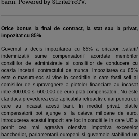
banii. Powered by StirileProTV.
Orice bonus la final de contract, la stat sau la privat,
impozitat cu 85%
Guvernul a decis impozitarea cu 85% a oricaror „salarii/
indemnizatii/ sume compensatorii“ acordate membrilor
consiliilor de administratie si consiliilor de conducere cu
ocazia incetarii contractului de munca. Impozitarea cu 85%
este o masura-soc si vine in conditiile in care fostii sefi ai
comisiilor de supraveghere a pietelor financiare au incasat
intre 300.000 si 600.000 de euro plati compensatorii. Nu este
clar daca prevederea este aplicabila retroactiv chiar pentru cei
care au incasat acesti bani. In mediul privat, platile
compensatorii pot ajunge si la cateva milioane de euro.
Introducerea acestui impozit are loc in conditiile in care UE a
pornit cea mai agresiva ofensiva impotriva exceselor
bancherilor, parlamentarii europeni si guvernele stabilind un