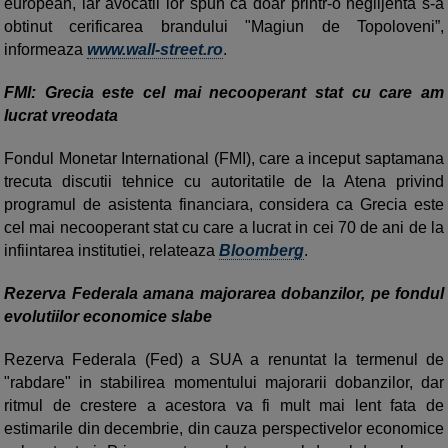
european, iar avocatii lor spun ca doar printr-o neglijenta s-a
obtinut cerificarea brandului "Magiun de Topoloveni”,
informeaza
www.wall-street.ro
.
FMI: Grecia este cel mai necooperant stat cu care am
lucrat vreodata
Fondul Monetar International (FMI), care a inceput saptamana
trecuta discutii tehnice cu autoritatile de la Atena privind
programul de asistenta financiara, considera ca Grecia este
cel mai necooperant stat cu care a lucrat in cei 70 de ani de la
infiintarea institutiei, relateaza
Bloomberg
.
Rezerva Federala amana majorarea dobanzilor, pe fondul
evolutiilor economice slabe
Rezerva Federala (Fed) a SUA a renuntat la termenul de
"rabdare" in stabilirea momentului majorarii dobanzilor, dar
ritmul de crestere a acestora va fi mult mai lent fata de
estimarile din decembrie, din cauza perspectivelor economice