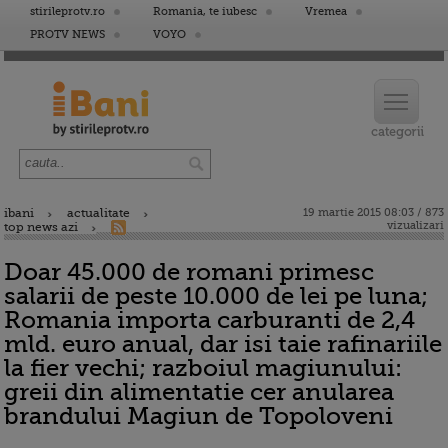
stirileprotv.ro
Romania, te iubesc
Vremea
PROTV NEWS
VOYO
ibani
actualitate
19 martie 2015 08:03 / 873
vizualizari
top news azi
Doar 45.000 de romani primesc
salarii de peste 10.000 de lei pe luna;
Romania importa carburanti de 2,4
mld. euro anual, dar isi taie rafinariile
la fier vechi; razboiul magiunului:
greii din alimentatie cer anularea
brandului Magiun de Topoloveni