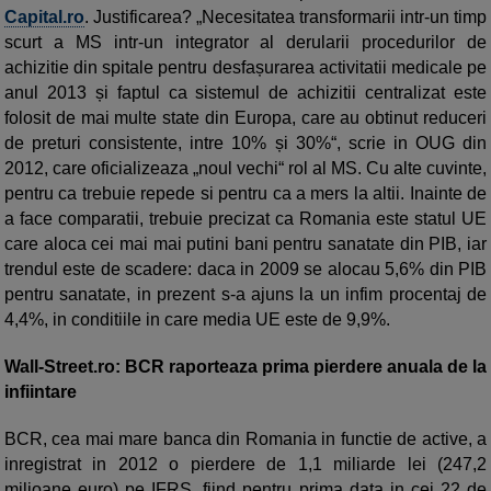
Capital.ro
. Justificarea? „Necesitatea transformarii intr-un timp
scurt a MS intr-un integrator al derularii procedurilor de
achizitie din spitale pentru desfașurarea activitatii medicale pe
anul 2013 și faptul ca sistemul de achizitii centralizat este
folosit de mai multe state din Europa, care au obtinut reduceri
de preturi consistente, intre 10% și 30%“, scrie in OUG din
2012, care oficializeaza „noul vechi“ rol al MS. Cu alte cuvinte,
pentru ca trebuie repede si pentru ca a mers la altii. Inainte de
a face comparatii, trebuie precizat ca Romania este statul UE
care aloca cei mai mai putini bani pentru sanatate din PIB, iar
trendul este de scadere: daca in 2009 se alocau 5,6% din PIB
pentru sanatate, in prezent s-a ajuns la un infim procentaj de
4,4%, in conditiile in care media UE este de 9,9%.
Wall-Street.ro: BCR raporteaza prima pierdere anuala de la
infiintare
BCR, cea mai mare banca din Romania in functie de active, a
inregistrat in 2012 o pierdere de 1,1 miliarde lei (247,2
milioane euro) pe IFRS, fiind pentru prima data in cei 22 de