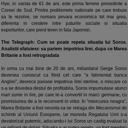
Hye, in varsta de 61 de ani, este prima femeie presedinte a
Coreei de Sud. Printre problemele nationale pe care trebuie
sa le rezolve, se numara povara economica tot mai grea,
diferenta in crestere intre paturile sociale si situatia
exporturilor, care pierd teren in fata Japoniei.
The Telegraph: Cum se poate repeta situatia lui Soros.
Analistii sfatuiesc sa pariem impotriva lirei, dupa ce Marea
Britanie a fost retrogradata
In urma cu mai bine de 20 de ani, miliardarul Gerge Soros
devenea cunoscut ca fiind cel care “a falimentat banca
Angliei”, deorece pariase impotriva lirei sterline, o miscare ce
s-a se dovedea destul de profitabila. Soros impumutase atunci
mari sume in lire, pe care le-a convertit in marci germane, cu
promisiunea de a le reconverti in viitor. In “miercurea neagra”,
Marea Britanie a fost nevoita sa se retraga din Mecanismul de
schimb al Uniunii Europene, iar moneda Regatului Unit s-a
devalorizat puternic, aducandu-i lui Soros un castig evaluat la
un miliard de dolari. Situatia s-ar putea repeta, un fost membru