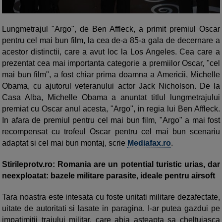
Lungmetrajul "Argo", de Ben Affleck, a primit premiul Oscar
pentru cel mai bun film, la cea de-a 85-a gala de decernare a
acestor distinctii, care a avut loc la Los Angeles. Cea care a
prezentat cea mai importanta categorie a premiilor Oscar, "cel
mai bun film", a fost chiar prima doamna a Americii, Michelle
Obama, cu ajutorul veteranului actor Jack Nicholson. De la
Casa Alba, Michelle Obama a anuntat titlul lungmetrajului
premiat cu Oscar anul acesta, "Argo", in regia lui Ben Affleck.
In afara de premiul pentru cel mai bun film, "Argo" a mai fost
recompensat cu trofeul Oscar pentru cel mai bun scenariu
adaptat si cel mai bun montaj, scrie
Mediafax.ro
.
Stirileprotv.ro: Romania are un potential turistic urias, dar
neexploatat: bazele militare parasite, ideale pentru airsoft
Tara noastra este intesata cu foste unitati militare dezafectate,
uitate de autoritati si lasate in paragina. I-ar putea gazdui pe
impatimitii traiului militar, care abia asteapta sa cheltuiasca