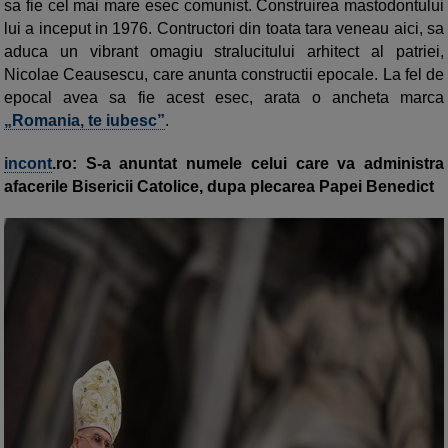
sa fie cel mai mare esec comunist. Construirea mastodontului
lui a inceput in 1976. Contructori din toata tara veneau aici, sa
aduca un vibrant omagiu stralucitului arhitect al patriei,
Nicolae Ceausescu, care anunta constructii epocale. La fel de
epocal avea sa fie acest esec, arata o ancheta marca
„Romania, te iubesc”
.
incont
.ro: S-a anuntat numele celui care va administra
afacerile Bisericii Catolice, dupa plecarea Papei Benedict