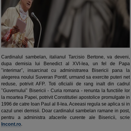
Cardinalul sambelan, italianul Tarcisio Bertone, va deveni,
dupa demisia lui Benedict al XVI-lea, un fel de Papa
"interimar", insarcinat cu administrarea Bisericii pana la
alegerea noului Suveran Pontif, urmand sa exercite puteri net
reduse, potrivit AFP. Toti oficialii de rang inalt din cadrul
"Guvernului" Bisericii - Curia romana - renunta la functiile lor
la moartea Papei, potrivit Constitutiei apostolice promulgate in
1996 de catre Ioan Paul al II-lea. Aceeasi regula se aplica si in
cazul unei demisii. Doar cardinalul sambelan ramane in post,
pentru a administra afacerile curente ale Bisericii, scrie
Incont.ro
.