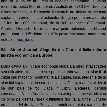
analisti, dupa ce au urcat in aceasta saptamana la valori
record de peste 800 de dolari. Analistii de la CLSA, divizie a
Credit Agricole, si Bernstein Research au ridicat in aceasta
saptamana pretul tinta al actiunilor Google pentru urmatoarele
12 luni la 1.000 de dolari, de la 900, respectiv 820 dolari.
Analistii Deutsche Bank sunt mai putin optimisti, modificand
pretul tinta la 935 dolari, cu 10% peste estimarea anterioara,
noteaza
Incont.ro
.
Wall Street Journal: Alegerile din Cipru si Italia tulbura
linistea economica a Europei
Dupa cativa ani in care economia globala a inregistrat scaderi
semnificative, toata lumea spera sa intrevada un sfarsit al
crizei sau macar o imbunatatire a situatiei. Insa, alegerile de la
sfarsitul saptamanii trecute, din Italia si Cipru, n-au facut decat
sa pun paie pe foc. Daca in Cipru, alegerea liderului
conservator Nicos Anastasiades era asteptata, investitorii stau
cu ochii pe desfasurarea ostilitatilor din Italia, unde lucrurile
nu sunt la fel de clare. Potrivit curentului din piata, oamenii de