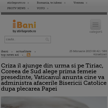
stirileprotv.ro
Romania, te iubesc
Vremea
PROTV NEWS
VOYO
ibani
actualitate
25 februarie 2013 08:42 / 580
vizualizari
top news azi
Criza il ajunge din urma si pe Tiriac,
Coreea de Sud alege prima femeie
presedinte, Vaticanul anunta cine va
administra afacerile Bisericii Catolice
dupa plecarea Papei