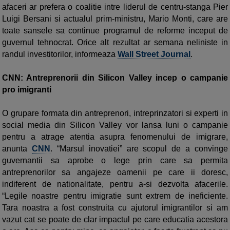
afaceri ar prefera o coalitie intre liderul de centru-stanga Pier
Luigi Bersani si actualul prim-ministru, Mario Monti, care are
toate sansele sa continue programul de reforme inceput de
guvernul tehnocrat. Orice alt rezultat ar semana neliniste in
randul investitorilor, informeaza
Wall Street Journal
.
CNN: Antreprenorii din Silicon Valley incep o campanie
pro imigranti
O grupare formata din antreprenori, intreprinzatori si experti in
social media din Silicon Valley vor lansa luni o campanie
pentru a atrage atentia asupra fenomenului de imigrare,
anunta
CNN
. “Marsul inovatiei” are scopul de a convinge
guvernantii sa aprobe o lege prin care sa permita
antreprenorilor sa angajeze oamenii pe care ii doresc,
indiferent de nationalitate, pentru a-si dezvolta afacerile.
“Legile noastre pentru imigratie sunt extrem de ineficiente.
Tara noastra a fost construita cu ajutorul imigrantilor si am
vazut cat se poate de clar impactul pe care educatia acestora