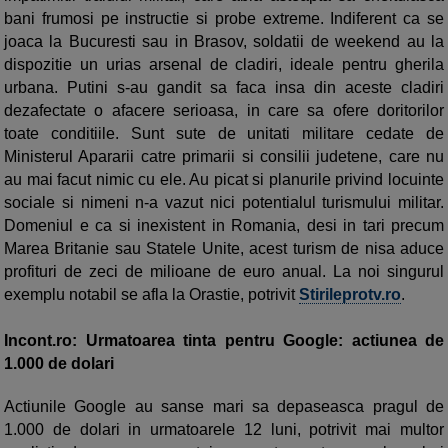
bani frumosi pe instructie si probe extreme. Indiferent ca se
joaca la Bucuresti sau in Brasov, soldatii de weekend au la
dispozitie un urias arsenal de cladiri, ideale pentru gherila
urbana. Putini s-au gandit sa faca insa din aceste cladiri
dezafectate o afacere serioasa, in care sa ofere doritorilor
toate conditiile. Sunt sute de unitati militare cedate de
Ministerul Apararii catre primarii si consilii judetene, care nu
au mai facut nimic cu ele. Au picat si planurile privind locuinte
sociale si nimeni n-a vazut nici potentialul turismului militar.
Domeniul e ca si inexistent in Romania, desi in tari precum
Marea Britanie sau Statele Unite, acest turism de nisa aduce
profituri de zeci de milioane de euro anual. La noi singurul
exemplu notabil se afla la Orastie, potrivit
Stirileprotv.ro
.
Incont.ro: Urmatoarea tinta pentru Google: actiunea de
1.000 de dolari
Actiunile Google au sanse mari sa depaseasca pragul de
1.000 de dolari in urmatoarele 12 luni, potrivit mai multor