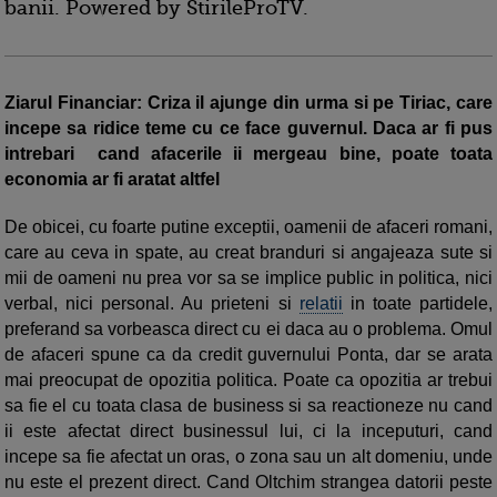
banii. Powered by StirileProTV.
Ziarul Financiar: Criza il ajunge din urma si pe Tiriac, care
incepe sa ridice teme cu ce face guvernul. Daca ar fi pus
intrebari cand afacerile ii mergeau bine, poate toata
economia ar fi aratat altfel
De obicei, cu foarte putine exceptii, oamenii de afaceri romani,
care au ceva in spate, au creat branduri si angajeaza sute si
mii de oameni nu prea vor sa se implice public in politica, nici
verbal, nici personal. Au prieteni si
relatii
in toate partidele,
preferand sa vorbeasca direct cu ei daca au o problema. Omul
de afaceri spune ca da credit guvernului Ponta, dar se arata
mai preocupat de opozitia politica. Poate ca opozitia ar trebui
sa fie el cu toata clasa de business si sa reactioneze nu cand
ii este afectat direct businessul lui, ci la inceputuri, cand
incepe sa fie afectat un oras, o zona sau un alt domeniu, unde
nu este el prezent direct. Cand Oltchim strangea datorii peste