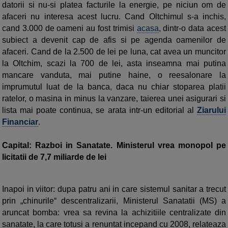
datorii si nu-si platea facturile la energie, pe niciun om de
afaceri nu interesa acest lucru. Cand Oltchimul s-a inchis,
cand 3.000 de oameni au fost trimisi
acasa
, dintr-o data acest
subiect a devenit cap de afis si pe agenda oamenilor de
afaceri. Cand de la 2.500 de lei pe luna, cat avea un muncitor
la Oltchim, scazi la 700 de lei, asta inseamna mai putina
mancare vanduta, mai putine haine, o reesalonare la
imprumutul luat de la banca, daca nu chiar stoparea platii
ratelor, o masina in minus la vanzare, taierea unei asigurari si
lista mai poate continua, se arata intr-un editorial al
Ziarului
Financiar
.
Capital: Razboi in Sanatate. Ministerul vrea monopol pe
licitatii de 7,7 miliarde de lei
Inapoi in viitor: dupa patru ani in care sistemul sanitar a trecut
prin „chinurile“ descentralizarii, Ministerul Sanatatii (MS) a
aruncat bomba: vrea sa revina la achizitiile centralizate din
sanatate, la care totusi a renuntat incepand cu 2008, relateaza