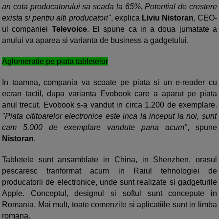
an cota producatorului sa scada la 65%. Potential de crestere
exista si pentru alti producatori"
, explica
Liviu Nistoran
, CEO-
ul companiei
Televoice
. El spune ca in a doua jumatate a
anului va aparea si varianta de business a gadgetului.
Aglomeratie pe piata tabletelor
In toamna, compania va scoate pe piata si un e-reader cu
ecran tactil, dupa varianta Evobook care a aparut pe piata
anul trecut. Evobook s-a vandut in circa 1.200 de exemplare.
"Piata cititoarelor electronice este inca la inceput la noi, sunt
cam 5.000 de exemplare vandute pana acum"
, spune
Nistoran
.
Tabletele sunt ansamblate in China, in Shenzhen, orasul
pescaresc tranformat acum in Raiul tehnologiei de
producatorii de electronice, unde sunt realizate si gadgeturile
Apple. Conceptul, designul si softul sunt concepute in
Romania. Mai mult, toate comenzile si aplicatiile sunt in limba
romana.