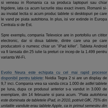
si veneau in Romania ca sa produca laptopuri sau chiar
frigidere, iata ca acum lucrurile stau exact invers. Romanii si-
au invatat lectia si acum produc tablete si desktopuri pe care
le vand pe piata autohtona. In plus, isi vor extinde in Europa
Centrala si de Est.
Spre exemplu, compania Televoice are in portofoliu un cititor
electronic, dar si doua tablete, dintre care una pe care
producatorii o numesc chiar un "iPad killer". Tableta Android
va fi lansata din 25 iulie la preturi ce incep de la 1.499 pentru
varianta Wi-Fi.
Evolio Neura este echipata cu cel mai rapid procesor
disponibil pentru tablete
: Nvidia Tegra 2 si are un display de
9,7 inci. Compania vrea sa vanda circa 1.000 de astfel tablete
pe luna, dupa ce produsul anterior s-a vandut in 3.000 de
exemplare, din 14 februarie si pana acum.
"Piata autohtona
este dominata de tabletele iPad, in 2010, potrivit GfK, 75% din
unitatile vandute erau tablete Apple, ca in primul semestru din