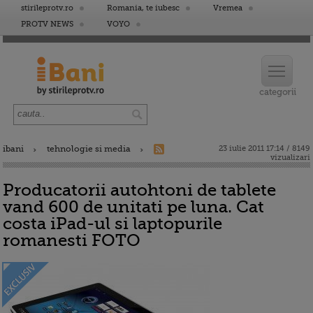
stirileprotv.ro
Romania, te iubesc
Vremea
PROTV NEWS
VOYO
ibani
tehnologie si media
23 iulie 2011 17:14 / 8149
vizualizari
Producatorii autohtoni de tablete
vand 600 de unitati pe luna. Cat
costa iPad-ul si laptopurile
romanesti FOTO