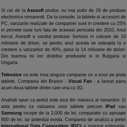
Si cei de la
Asesoft
produc nu mai putin de 26 de produse
electronice romanesti. De la console, la tablete si accesorii de
PC, vanzarile realizate de companiei sunt in crestere cu 25%
in primele sase luni fata de aceeasi perioada din 2010. Anul
trecut, Asesoft a vandut produse Serioux in valoare de 10
milioane de dolari, iar pentru anul acesta se asteapta la o
crestere a vanzarilor de 40%, pana la 14 milioane de dolari.
Din toamna isi vor distribui produsele si in Bulgaria si
Ungaria.
Televoice
nu este insa singura companie ce a scos pe piata
tablete. Compania din Brasov -
Visual Fan
- a lansat pana
acum doua tablete dintre care una cu 3G.
Analistii spun ca pretul este asul din maneca al romanilor. Si
asta pentru ca valoarea unor tablete precum
iPad
sau
Samsung
incepe de la 2.000 de lei, comparativ cu aproape
900 de lei. Iar potential exista. Compania de analiza a pietei
International Data Corporation (IDC)
a majorat estimarile