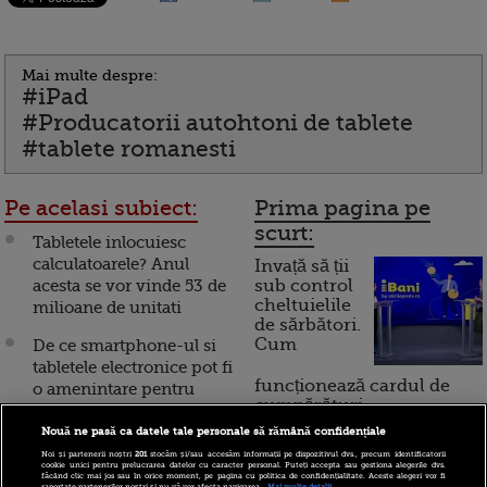
Mai multe despre:
#iPad
#Producatorii autohtoni de tablete
#tablete romanesti
Pe acelasi subiect:
Prima pagina pe
scurt:
Tabletele inlocuiesc
calculatoarele? Anul
Invață să ții
acesta se vor vinde 53 de
sub control
cheltuielile
milioane de unitati
de sărbători.
Cum
De ce smartphone-ul si
tabletele electronice pot fi
funcționează cardul de
o amenintare pentru
cumpărături
companii
Nouă ne pasă ca datele tale personale să rămână confidențiale
Manualele scolare vor fi
Noi și partenerii noștri
201
stocăm și/sau accesăm informații pe dispozitivul dvs., precum identificatorii
Incont , site-ul Știrile Pro
cookie unici pentru prelucrarea datelor cu caracter personal. Puteți accepta sau gestiona alegerile dvs.
inlocuite cu tablete in
făcând clic mai jos sau în orice moment, pe pagina cu politica de confidențialitate. Aceste alegeri vor fi
raportate partenerilor noștri și nu vă vor afecta navigarea.
Mai multe detalii