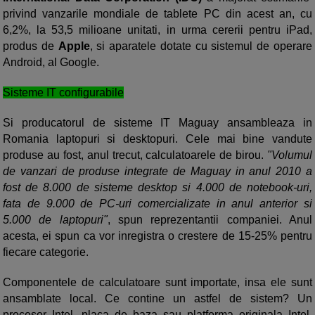
privind vanzarile mondiale de tablete PC din acest an, cu
6,2%, la 53,5 milioane unitati, in urma cererii pentru iPad,
produs de
Apple
, si aparatele dotate cu sistemul de operare
Android, al Google.
Sisteme IT configurabile
Si producatorul de sisteme IT Maguay ansambleaza in
Romania laptopuri si desktopuri. Cele mai bine vandute
produse au fost, anul trecut, calculatoarele de birou.
"Volumul
de vanzari de produse integrate de Maguay in anul 2010 a
fost de 8.000 de sisteme desktop si 4.000 de notebook-uri,
fata de 9.000 de PC-uri comercializate in anul anterior si
5.000 de laptopuri"
, spun reprezentantii companiei. Anul
acesta, ei spun ca vor inregistra o crestere de 15-25% pentru
fiecare categorie.
Componentele de calculatoare sunt importate, insa ele sunt
ansamblate local. Ce contine un astfel de sistem? Un
procesor Intel, placa de baza sau platforma originala Intel,