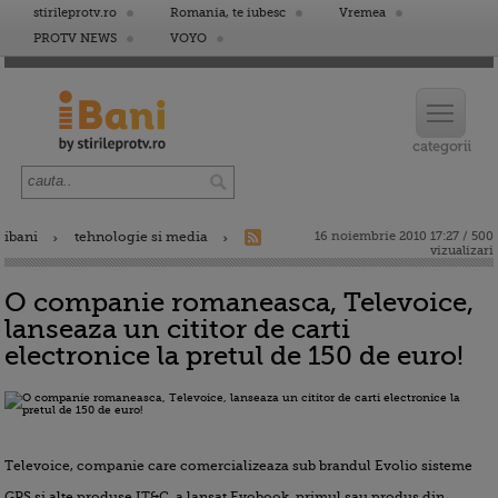
stirileprotv.ro
Romania, te iubesc
Vremea
PROTV NEWS
VOYO
ibani
tehnologie si media
16 noiembrie 2010 17:27 / 500
vizualizari
O companie romaneasca, Televoice,
lanseaza un cititor de carti
electronice la pretul de 150 de euro!
Televoice, companie care comercializeaza sub brandul Evolio sisteme
GPS si alte produse IT&C, a lansat Evobook, primul sau produs din