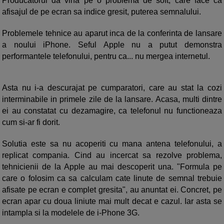
Producatorul da vina pe o problema de soft, care face ca
afisajul de pe ecran sa indice gresit, puterea semnalului.
Problemele tehnice au aparut inca de la conferinta de lansare
a noului iPhone. Seful Apple nu a putut demonstra
performantele telefonului, pentru ca... nu mergea internetul.
Asta nu i-a descurajat pe cumparatori, care au stat la cozi
interminabile in primele zile de la lansare. Acasa, multi dintre
ei au constatat cu dezamagire, ca telefonul nu functioneaza
cum si-ar fi dorit.
Solutia este sa nu acoperiti cu mana antena telefonului, a
replicat compania. Cind au incercat sa rezolve problema,
tehnicienii de la Apple au mai descoperit una. "Formula pe
care o folosim ca sa calculam cate linute de semnal trebuie
afisate pe ecran e complet gresita", au anuntat ei. Concret, pe
ecran apar cu doua liniute mai mult decat e cazul. Iar asta se
intampla si la modelele de i-Phone 3G.