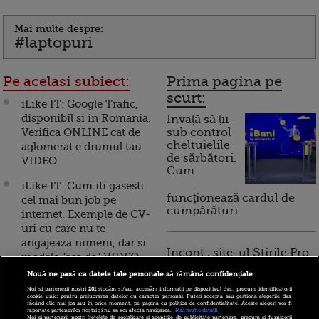
Mai multe despre:
#laptopuri
Pe acelasi subiect:
Prima pagina pe
scurt:
iLike IT: Google Trafic,
disponibil si in Romania.
Invață să ții
Verifica ONLINE cat de
sub control
cheltuielile
aglomerat e drumul tau
de sărbători.
VIDEO
Cum
iLike IT: Cum iti gasesti
funcționează cardul de
cel mai bun job pe
cumpărături
internet. Exemple de CV-
uri cu care nu te
angajeaza nimeni, dar si
Incont , site-ul Știrile Pro
modele "asa da" VIDEO
TV de informații
Nouă ne pasă ca datele tale personale să rămână confidențiale
economice și educație
iLike IT: Un sfert de
financiară, a devenit iBani
Noi și partenerii noștri
201
stocăm și/sau accesăm informații pe dispozitivul dvs., precum identificatorii
milion de euro, nota de
cookie unici pentru prelucrarea datelor cu caracter personal. Puteți accepta sau gestiona alegerile dvs.
făcând clic mai jos sau în orice moment, pe pagina cu politica de confidențialitate. Aceste alegeri vor fi
plata pentru cine isi
raportate partenerilor noștri și nu vă vor afecta navigarea.
Mai multe detalii
Noi si partenerii nostri (retelele de socializare si agentiile de publicitate partenere, precum si furnizorii