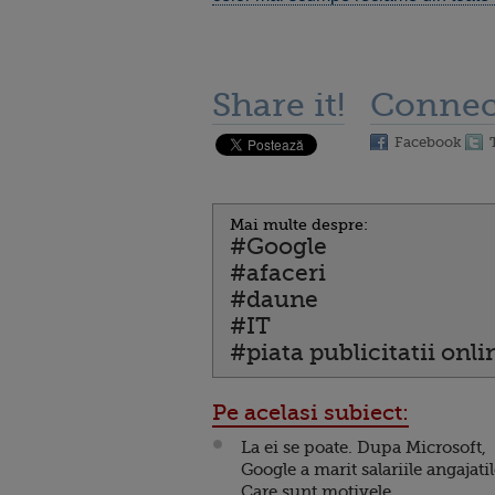
Share it!
Connec
Facebook
Mai multe despre:
#Google
#afaceri
#daune
#IT
#piata publicitatii onli
Pe acelasi subiect:
La ei se poate. Dupa Microsoft,
Google a marit salariile angajatil
Care sunt motivele