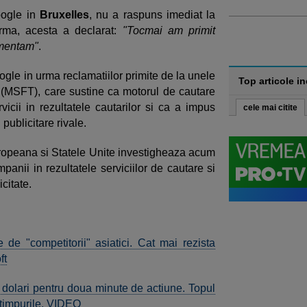
oogle in
Bruxelles
, nu a raspuns imediat la
rma, acesta a declarat:
"Tocmai am primit
omentam"
.
ogle in urma reclamatiilor primite de la unele
Top articole i
 (MSFT), care sustine ca motorul de cautare
rvicii in rezultatele cautarilor si ca a impus
cele mai citite
publicitare rivale.
Europeana si Statele Unite investigheaza acum
anii in rezultatele serviciilor de cautare si
icitate.
de "competitorii" asiatici. Cat mai rezista
ft
e dolari pentru doua minute de actiune. Topul
 timpurile. VIDEO