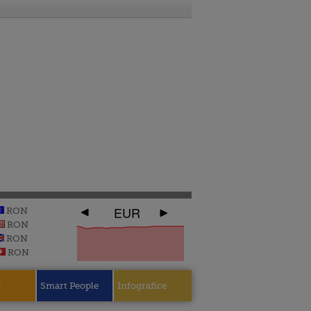
EUR
RON
RON
RON
RON
e
Smart People
Infografice