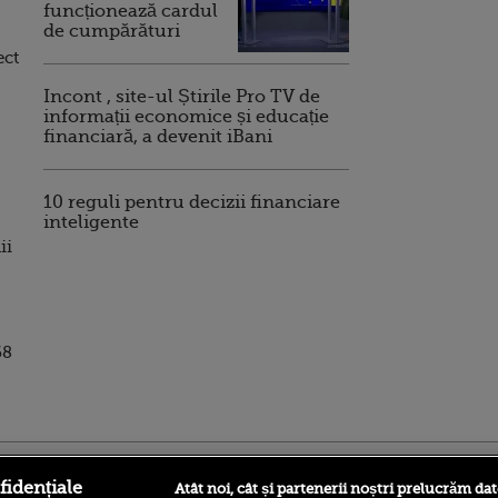
funcționează cardul
de cumpărături
ect
Incont , site-ul Știrile Pro TV de
informații economice și educație
financiară, a devenit iBani
10 reguli pentru decizii financiare
inteligente
ii
68
ro
foodstory.ro
Procinema.ro
fidențiale
Atât noi, cât și partenerii noștri prelucrăm dat