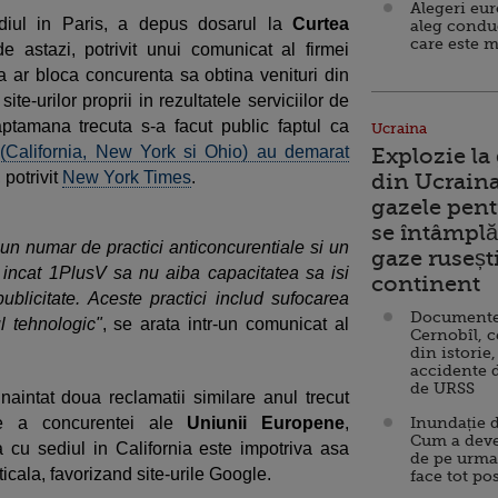
Alegeri eu
diul in Paris, a depus dosarul la
Curtea
aleg condu
care este m
e astazi, potrivit unui comunicat al firmei
 ar bloca concurenta sa obtina venituri din
site-urilor proprii in rezultatele serviciilor de
ptamana trecuta s-a facut public faptul ca
Ucraina
e (California, New York si Ohio) au demarat
Explozie la
, potrivit
New York Times
.
din Ucraina
gazele pent
se întâmplă 
 un numar de practici anticoncurentiale si un
gaze ruseșt
l incat 1PlusV sa nu aiba capacitatea sa isi
continent
ublicitate. Aceste practici includ sufocarea
Documente d
l tehnologic"
, se arata intr-un comunicat al
Cernobîl, c
din istorie,
accidente 
de URSS
naintat doua reclamatii similare anul trecut
are a concurentei ale
Uniunii Europene
,
Inundație d
Cum a deve
ma cu sediul in California este impotriva asa
de pe urma
icala, favorizand site-urile Google.
face tot po