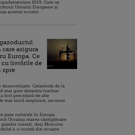
roparlamentare 2019: Cum se
cătorii Uniunii Europene și
iza acestui scrutin
 gazoductul
 care asigura
ru Europa. Ce
cu livrările de
i spre
esecretizate: Catastrofa de la
el mai grav dezastru nuclear
 a fost precedată de alte
de mai mică amploare, ascunse
e gaze naturale în Europa.
nit Ucraina marea câștigătoare
 gazelor rusești, deși Moscova
sibilul s-o scoată din ecuație