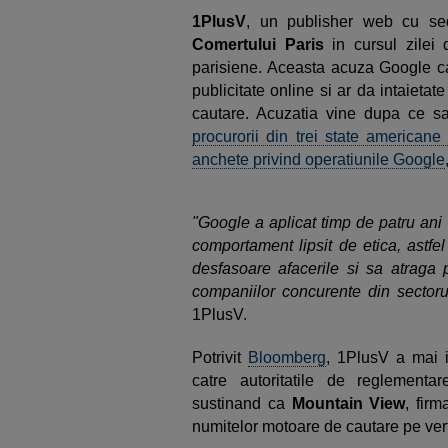
1PlusV
, un publisher web cu se
Comertului Paris
in cursul zilei d
parisiene. Aceasta acuza Google ca
publicitate online si ar da intaietate 
cautare. Acuzatia vine dupa ce sa
procurorii din trei state american
anchete privind operatiunile Google
"Google a aplicat timp de patru ani
comportament lipsit de etica, astfe
desfasoare afacerile si sa atraga p
companiilor concurente din sectoru
1PlusV.
Potrivit
Bloomberg
, 1PlusV a mai i
catre autoritatile de reglement
sustinand ca
Mountain View
, fir
numitelor motoare de cautare pe vert