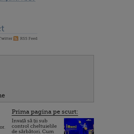
t
Twitter
RSS Feed
ne
Prima pagina pe scurt:
Invață să ții sub
control cheltuielile
or.
de sărbători. Cum