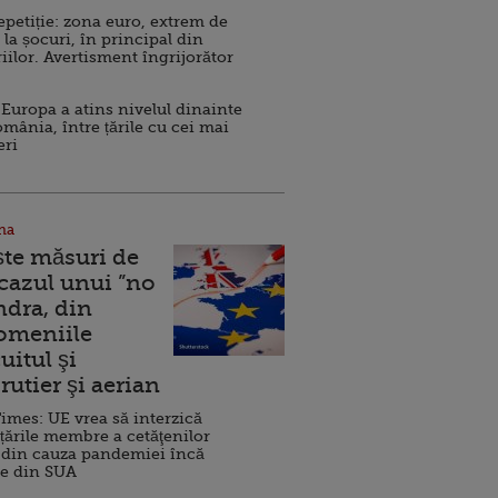
repetiție: zona euro, extrem de
 la șocuri, în principal din
iilor. Avertisment îngrijorător
Europa a atins nivelul dinainte
omânia, între țările cu cei mai
eri
na
ște măsuri de
 cazul unui ”no
ndra, din
Domeniile
uitul şi
rutier şi aerian
imes: UE vrea să interzică
 țările membre a cetăţenilor
 din cauza pandemiei încă
ve din SUA