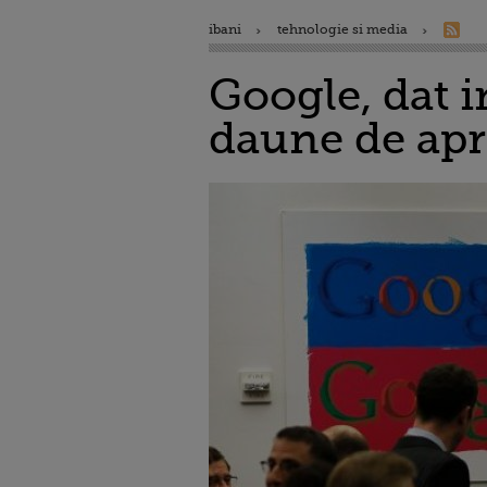
ibani
tehnologie si media
Google, dat i
daune de apr