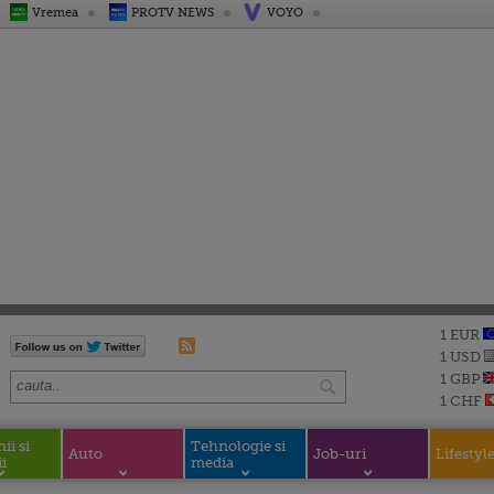
Vremea
PROTV NEWS
VOYO
1 EUR
1 USD
1 GBP
1 CHF
i si
Tehnologie si
Auto
Job-uri
Lifestyl
i
media