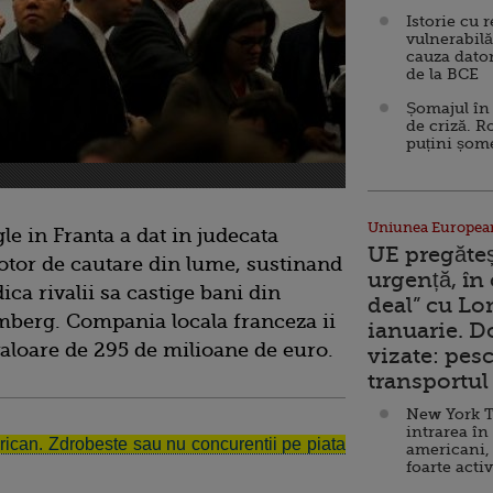
Istorie cu 
vulnerabilă
cauza dator
de la BCE
Șomajul în 
de criză. R
puțini șom
Uniunea Europea
e in Franta a dat in judecata
UE pregăte
otor de cautare din lume, sustinand
urgență, în
ca rivalii sa castige bani din
deal” cu Lo
mberg. Compania locala franceza ii
ianuarie. 
valoare de 295 de milioane de euro.
vizate: pesc
transportul 
New York T
intrarea în
ican. Zdrobeste sau nu concurentii pe piata
americani,
foarte acti