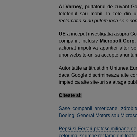
Al Verney
, purtatorul de cuvant G
telefonul sau mobil. In cele din u
reclamatia si nu putem inca sa o c
UE
a inceput investigatia asupra Go
companii, inclusiv
Microsoft Corp
.
actionat impotriva aparitiei altor se
unor website-uri sa accepte anunturi 
Autoritatile antitrust din Uniunea 
daca Google discrimineaza alte comp
impiedica alte site-uri sa atraga publ
Citeste si:
Sase companii americane, zdrobite 
Boeing, General Motors sau Microso
Pepsi si Ferrari platesc milioane d
celor mai scumpe reclame din toate