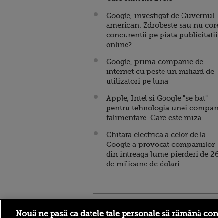
Google, investigat de Guvernul
american. Zdrobeste sau nu cor
concurentii pe piata publicitatii
online?
Google, prima companie de
internet cu peste un miliard de
utilizatori pe luna
Apple, Intel si Google "se bat"
pentru tehnologia unei compan
falimentare. Care este miza
Chitara electrica a celor de la
Google a provocat companiilor
din intreaga lume pierderi de 2
de milioane de dolari
Stirileprotv.ro
ilike-it.
Nouă ne pasă ca datele tale personale să rămână con