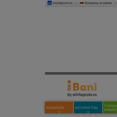
stirileprotv.ro
Romania, te iubesc
Compani
Actualitate
inContul Tau
industri