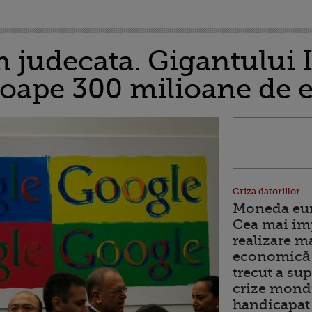
n judecata. Gigantului I
oape 300 milioane de 
Criza datoriilor
Moneda euro
Cea mai im
realizare m
economică 
trecut a sup
crize mondi
handicapat 