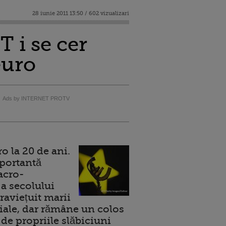
28 iunie 2011 13:50 / 602 vizualizari
T i se cer
euro
Ads by INTERNET PROTV
 la 20 de ani.
portantă
acro-
a secolului
raviețuit marii
ale, dar rămâne un colos
de propriile slăbiciuni