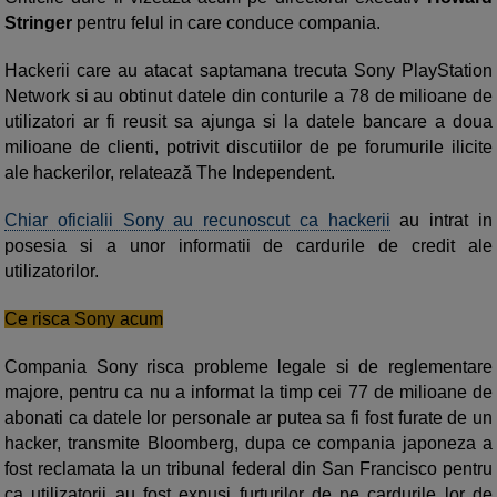
Stringer
pentru felul in care conduce compania.
Hackerii care au atacat saptamana trecuta Sony PlayStation
Network si au obtinut datele din conturile a 78 de milioane de
utilizatori ar fi reusit sa ajunga si la datele bancare a doua
milioane de clienti, potrivit discutiilor de pe forumurile ilicite
ale hackerilor, relatează The Independent.
Chiar oficialii Sony au recunoscut ca hackerii
au intrat in
posesia si a unor informatii de cardurile de credit ale
utilizatorilor.
Ce risca Sony acum
Compania Sony risca probleme legale si de reglementare
majore, pentru ca nu a informat la timp cei 77 de milioane de
abonati ca datele lor personale ar putea sa fi fost furate de un
hacker, transmite Bloomberg, dupa ce compania japoneza a
fost reclamata la un tribunal federal din San Francisco pentru
ca utilizatorii au fost expusi furturilor de pe cardurile lor de