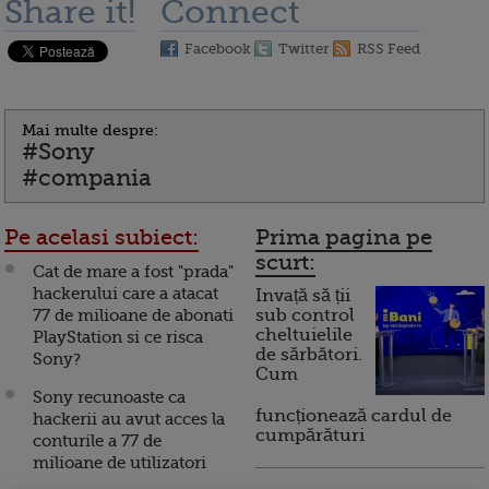
Share it!
Connect
Facebook
Twitter
RSS Feed
Mai multe despre:
#Sony
#compania
Pe acelasi subiect:
Prima pagina pe
scurt:
Cat de mare a fost "prada"
hackerului care a atacat
Invață să ții
77 de milioane de abonati
sub control
cheltuielile
PlayStation si ce risca
de sărbători.
Sony?
Cum
Sony recunoaste ca
funcționează cardul de
hackerii au avut acces la
cumpărături
conturile a 77 de
milioane de utilizatori