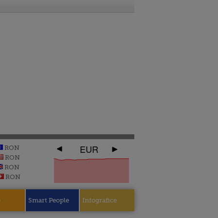
EUR
RON
RON
RON
RON
e
Smart People
Infografice