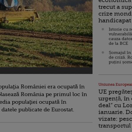
economică 
trecut a sup
crize mondi
handicapat 
Istorie cu 
vulnerabilă
cauza dator
de la BCE
Șomajul în 
de criză. R
puțini șom
Uniunea Europea
opulaţia României era ocupată în
UE pregăte
 plasează România pe primul loc în
urgență, în
ia populaţiei ocupată în
deal” cu Lo
 datele publicate de Eurostat.
ianuarie. 
vizate: pesc
transportul 