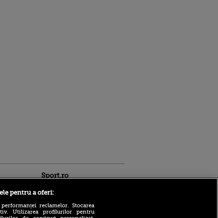
Sport.ro
ele pentru a oferi:
 performanței reclamelor. Stocarea
v. Utilizarea profilurilor pentru