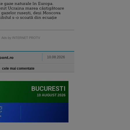
e gaze naturale în Europa.
nit Ucraina marea câștigătoare
 gazelor rusești, deși Moscova
sibilul s-o scoată din ecuație
Ads by INTERNET PROTV
ncont.ro
10.08.2026
cele mai comentate