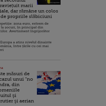
a secolului
raviețuit marii
ale, dar rămâne un colos
de propriile slăbiciuni
repetiție: zona euro, extrem de
 la șocuri, în principal din
iilor. Avertisment îngrijorător
Europa a atins nivelul dinainte
omânia, între țările cu cei mai
eri
na
ște măsuri de
 cazul unui ”no
ndra, din
Domeniile
uitul şi
rutier şi aerian