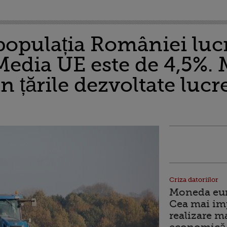
 populația României luc
Media UE este de 4,5%. 
in țările dezvoltate lucr
Criza datoriilor
Moneda euro
Cea mai im
realizare m