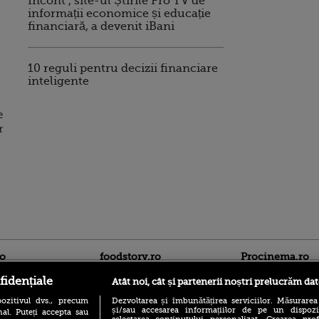
Incont , site-ul Știrile Pro TV de
informații economice și educație
financiară, a devenit iBani
10 reguli pentru decizii financiare
inteligente
e
r
ro
foodstory.ro
Procinema.ro
fidențiale
Atât noi, cât și partenerii noștri prelucrăm dat
ozitivul dvs., precum
Dezvoltarea și îmbunătățirea serviciilor. Măsurarea
și/sau accesarea informațiilor de pe un dispoziti
al. Puteți accepta sau