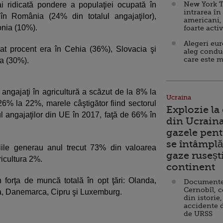
New York T
i ridicată pondere a populaţiei ocupată în
intrarea în
 în România (24% din totalul angajaţilor),
americani,
onia (10%).
foarte acti
Alegeri eu
cat procent era în Cehia (36%), Slovacia şi
aleg condu
care este m
a (30%).
ngajaţi în agricultură a scăzut de la 8% la
Ucraina
 26% la 22%, marele câştigător fiind sectorul
Explozie la
ul angajaţilor din UE în 2017, faţă de 66% în
din Ucraina
gazele pent
se întâmplă 
iciile generau anul trecut 73% din valoarea
gaze ruseșt
ricultura 2%.
continent
 forţa de muncă totală în opt ţări: Olanda,
Documente d
Cernobîl, c
ţa, Danemarca, Cipru şi Luxemburg.
din istorie,
accidente 
de URSS