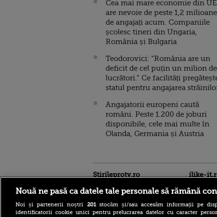
Cea mai mare economie din UE
are nevoie de peste 1,2 milioane
de angajați acum. Companiile
școlesc tineri din Ungaria,
România și Bulgaria
Teodorovici: “România are un
deficit de cel puțin un milion de
lucrători.” Ce facilități pregăteșt
statul pentru angajarea străinilo
Angajatorii europeni caută
români. Peste 1.200 de joburi
disponibile, cele mai multe în
Olanda, Germania și Austria
Stirileprotv.ro
ilike-it.
Nouă ne pasă ca datele tale personale să rămână con
Noi și partenerii noștri
201
stocăm și/sau accesăm informații pe disp
identificatorii cookie unici pentru prelucrarea datelor cu caracter person