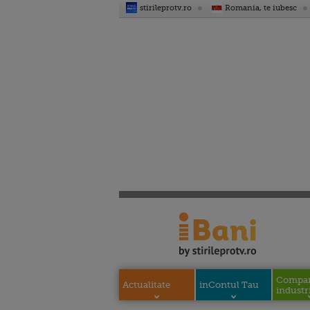
stirileprotv.ro
Romania, te iubesc
Compani
Actualitate
inContul Tau
industri