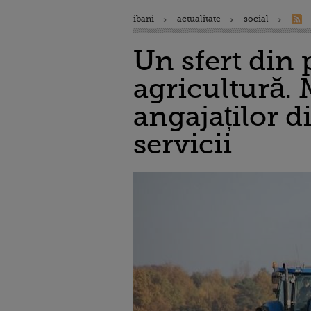
ibani
actualitate
social
Un sfert din
agricultură. 
angajaților d
servicii