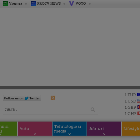
Vremea
PROTV NEWS
VOYO
1 EUR
1 USD
1 GBP
1 CHF
i si
Tehnologie si
Auto
Job-uri
Lifestyl
i
media