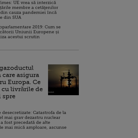
imes: UE vrea să interzică
 țările membre a cetăţenilor
 din cauza pandemiei încă
ve din SUA
roparlamentare 2019: Cum se
cătorii Uniunii Europene și
iza acestui scrutin
 gazoductul
 care asigura
ru Europa. Ce
cu livrările de
i spre
esecretizate: Catastrofa de la
el mai grav dezastru nuclear
 a fost precedată de alte
de mai mică amploare, ascunse