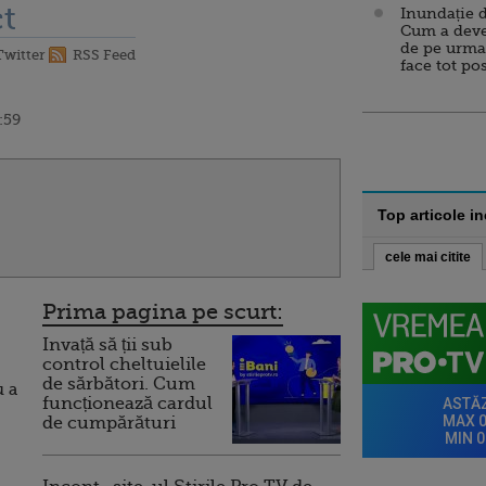
t
Inundație d
Cum a deve
de pe urma
Twitter
RSS Feed
face tot po
:59
Top articole i
cele mai citite
Prima pagina pe scurt:
Invață să ții sub
control cheltuielile
de sărbători. Cum
u a
funcționează cardul
de cumpărături