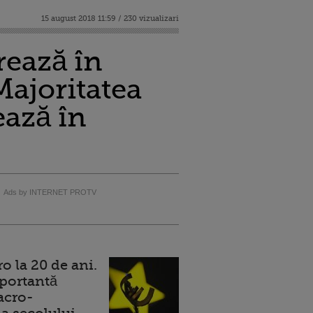
15 august 2018 11:59 / 230 vizualizari
rează în
Majoritatea
ează în
Ads by INTERNET PROTV
 la 20 de ani.
portantă
acro-