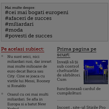
Mai multe despre:
#cei mai bogati europeni
#afaceri de succes
#miliardari
#moda
#povesti de succes
Pe acelasi subiect:
Prima pagina pe
scurt:
Nu sunt seici, nici
miliardari rusi, dar invart
Invață să ții
mai multe milioane de
sub control
cheltuielile
euro decat Barca sau
de sărbători.
City. Cine se joaca cu
Cum
vietile lui Messi, Rooney
si Ronaldo
funcționează cardul de
cumpărături
Orasul cu cei mai multi
miliardari. Se afla in
Europa si a batut New
Incont , site-ul Știrile Pro