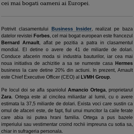
cei mai bogati oameni ai Europei.
Potrivit clasamentului
Business Insider
, realizat pe baza
datelor revistei
Forbes
, cel mai bogat european este francezul
Bernard Arnault
, aflat pe pozitia a patra in clasamentul
mondial. El detine o avere de 41 de miliarde de dolari.
Conduce afacerin moda si industria bauturilor, iar cea mai
noua initiativa de achizitie a sa se numeste casa
Hermes
business la care detine 20% din actiuni. In prezent, Arnault
este Chief Executive Officer (CEO) al
LVMH Group
.
Pe locul doi se afla spaniolul
Amancio Ortega
, proprietarul
Zara
. Ortega este al cincilea miliardar al lumii, cu o avere
estimata la 37,5 miliarde de dolari. Exista voci care sustin ca
omul de afaceri este, de fapt, fiul unui muncitor la caile ferate
care abia isi putea hrani familia. Ortega a pus bazele
imperiului sau vestimentar croind rochii impreuna cu sotia sa,
chiar in sufrageria personala.