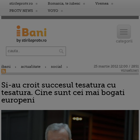
stirileprotv.ro
Romania, te iubesc
Vremea
PROTV NEWS
VOYO
ibani
actualitate
social
25 martie 2012 12:00 / 2851
vizualizari
Si-au croit succesul tesatura cu
tesatura. Cine sunt cei mai bogati
europeni