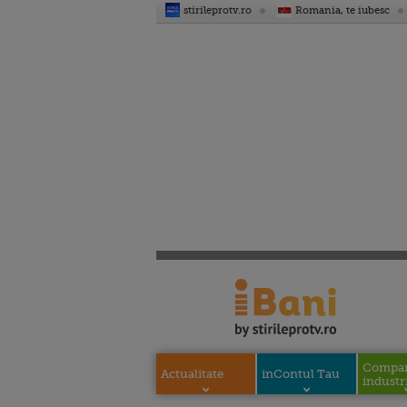
stirileprotv.ro
Romania, te iubesc
Compani
Actualitate
inContul Tau
industri