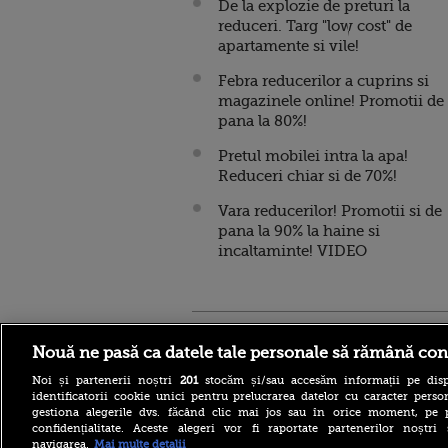
De la explozie de preturi la
reduceri. Targ "low cost" de
apartamente si vile!
Febra reducerilor a cuprins si
magazinele online! Promotii de
pana la 80%!
Pretul mobilei intra la apa!
Reduceri chiar si de 70%!
Vara reducerilor! Promotii si de
pana la 90% la haine si
incaltaminte! VIDEO
Stirileprotv.ro
ilike-it.
Nouă ne pasă ca datele tale personale să rămână con
Noi și partenerii noștri
201
stocăm și/sau accesăm informații pe disp
identificatorii cookie unici pentru prelucrarea datelor cu caracter person
gestiona alegerile dvs. făcând clic mai jos sau în orice moment, pe 
confidențialitate. Aceste alegeri vor fi raportate partenerilor noștr
navigarea.
Mai multe detalii