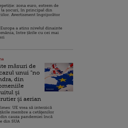
repetiție: zona euro, extrem de
 la șocuri, în principal din
iilor. Avertisment îngrijorător
Europa a atins nivelul dinainte
omânia, între țările cu cei mai
eri
na
ște măsuri de
 cazul unui ”no
ndra, din
Domeniile
uitul şi
rutier şi aerian
imes: UE vrea să interzică
 țările membre a cetăţenilor
 din cauza pandemiei încă
ve din SUA