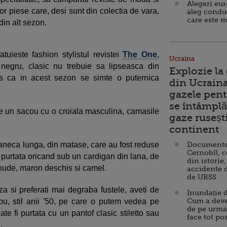
Alegeri eu
or piese care, desi sunt din colectia de vara,
aleg condu
care este m
 din alt sezon.
tuieste fashion stylistul revistei
The One
,
Ucraina
negru, clasic nu trebuie sa lipseasca din
Explozie la
es ca in acest sezon se simte o puternica
din Ucraina
.
gazele pent
se întâmplă 
e un sacou cu o croiala masculina, camasile
gaze ruseșt
continent
maneca lunga, din matase, care au fost reduse
Documente d
Cernobîl, c
 purtata oricand sub un cardigan din lana, de
din istorie,
 nude, maron deschis si camel.
accidente 
de URSS
a si preferati mai degraba fustele, aveti de
Inundație d
Cum a deve
u, stil anii '50, pe care o putem vedea pe
de pe urma
e fi purtata cu un pantof clasic stiletto sau
face tot po
.