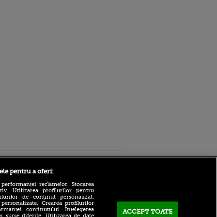
Sport.ro
ele pentru a oferi:
 performanței reclamelor. Stocarea
v. Utilizarea profilurilor pentru
ilurilor de conținut personalizat.
 personalizate. Crearea profilurilor
rmanței conținutului. Înțelegerea
ACCEPT TOATE
n surse diferite. Utilizarea de date