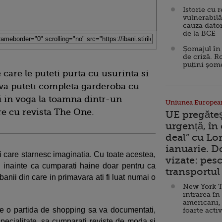
Istorie cu 
vulnerabilă
cauza dator
de la BCE
Șomajul în 
de criză. R
puțini șom
e care le puteti purta cu usurinta si
va puteti completa garderoba cu
fi in voga la toamna dintr-un
Uniunea Europea
are cu revista The One.
UE pregăte
urgență, în
deal” cu Lo
ianuarie. 
uri care starnesc imaginatia. Cu toate acestea,
vizate: pesc
i inainte ca cumparati haine doar pentru ca
transportul 
anii din care in primavara ati fi luat numai o
New York T
intrarea în
americani,
de o partida de shopping sa va documentati,
foarte acti
 specialitate, sa cumparati reviste de moda si