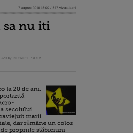
7 august 2010 15:00 / 547 vizualizari
 sa nu iti
Ads by INTERNET PROTV
 la 20 de ani.
portantă
acro-
a secolului
raviețuit marii
ale, dar rămâne un colos
de propriile slăbiciuni