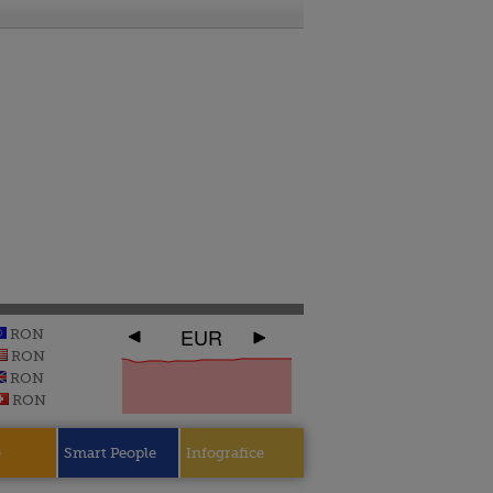
EUR
RON
RON
RON
RON
e
Smart People
Infografice