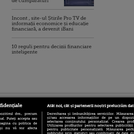
de cumpărături
Incont , site-ul Știrile Pro TV de
informații economice și educație
financiară, a devenit iBani
10 reguli pentru decizii financiare
inteligente
ro
foodstory.ro
Procinema.ro
fidențiale
Atât noi, cât și partenerii noștri prelucrăm dat
ozitivul dvs., precum
Dezvoltarea și îmbunătățirea serviciilor. Măsurarea
și/sau accesarea informațiilor de pe un dispoziti
al. Puteți accepta sau
selectarea conținutului personalizat. Crearea prof
pagina cu politica de
Utilizarea profilurilor pentru selectarea publicității
i și nu vă vor afecta
pentru publicitate personalizată. Măsurarea perfo
publicului prin statistici sau combinații de date di