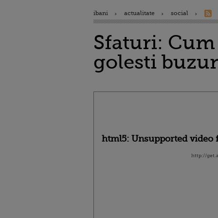
ibani
actualitate
social
Sfaturi: Cum s
golesti buzu
html5: Unsupported video f
http://get