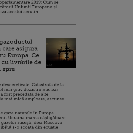
roparlamentare 2019: Cum se
cătorii Uniunii Europene și
iza acestui scrutin
 gazoductul
 care asigura
ru Europa. Ce
cu livrările de
i spre
esecretizate: Catastrofa de la
el mai grav dezastru nuclear
 a fost precedată de alte
de mai mică amploare, ascunse
e gaze naturale în Europa.
nit Ucraina marea câștigătoare
 gazelor rusești, deși Moscova
sibilul s-o scoată din ecuație