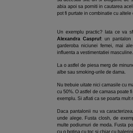
abia apoi sa porniti in cautarea acel
pot fi purtate in combinatie cu altele
Un exemplu practic? Iata ce va sfa
Alexandra Caspruf
: un pantalon 
garderoba niciunei femei, mai al
influenta a vestimentatiei masculine
La o astfel de piesa merg de minun
albe sau smoking-urile de dama.
Nu trebuie uitate nici camasile cu 
cu 50%. O astfel de camasa poate fi
exemplu. Si aflati ca se poarta mult
Daca pantalonii nu va caracterizeaz
unde alege. Fusta closh, de exemp
multe podiumuri de moda. Fusta poat
cu o botina cu toc si chiar cu balerini