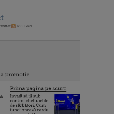
t
Twitter
RSS Feed
 la promotie
Prima pagina pe scurt:
Invață să ții sub
ti
control cheltuielile
de sărbători. Cum
funcționează cardul