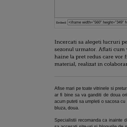
Embed:
Incercati sa alegeti lucruri p
sezonul urmator. Aflati cum 
haine la pret redus care vor 
material, realizat in colabor
Afise mari pe toate vitrinele si pret
ar fi bine sa va ganditi de doua or
acum puteti sa umpleti o sacosa cu b
bluza, doua.
Specialistii recomanda ca inainte 
sa accesati site-uri si blogurile de