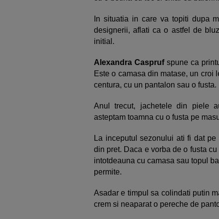
In situatia in care va topiti dupa m
designerii, aflati ca o astfel de b
initial.
Alexandra Caspruf
spune ca printu
Este o camasa din matase, un croi lej
centura, cu un pantalon sau o fusta.
Anul trecut, jachetele din piele 
asteptam toamna cu o fusta pe masu
La inceputul sezonului ati fi dat pe
din pret. Daca e vorba de o fusta cu t
intotdeauna cu camasa sau topul baga
permite.
Asadar e timpul sa colindati putin m
crem si neaparat o pereche de pantofi