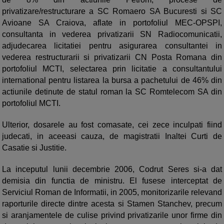
privatizare/restructurare a SC Romaero SA Bucuresti si SC
Avioane SA Craiova, aflate in portofoliul MEC-OPSPI,
consultanta in vederea privatizarii SN Radiocomunicatii,
adjudecarea licitatiei pentru asigurarea consultantei in
vederea restructurarii si privatizarii CN Posta Romana din
portofoliul MCTI, selectarea prin licitatie a consultantului
international pentru listarea la bursa a pachetului de 46% din
actiunile detinute de statul roman la SC Romtelecom SA din
portofoliul MCTI.
Ulterior, dosarele au fost comasate, cei zece inculpati fiind
judecati, in aceeasi cauza, de magistratii Inaltei Curti de
Casatie si Justitie.
La inceputul lunii decembrie 2006, Codrut Seres si-a dat
demisia din functia de ministru. El fusese interceptat de
Serviciul Roman de Informatii, in 2005, monitorizarile relevand
raporturile directe dintre acesta si Stamen Stanchev, precum
si aranjamentele de culise privind privatizarile unor firme din