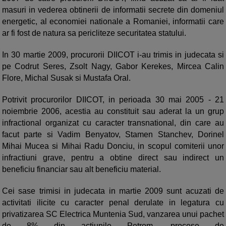
masuri in vederea obtinerii de informatii secrete din domeniul
energetic, al economiei nationale a Romaniei, informatii care
ar fi fost de natura sa pericliteze securitatea statului.
In 30 martie 2009, procurorii DIICOT i-au trimis in judecata si
pe Codrut Seres, Zsolt Nagy, Gabor Kerekes, Mircea Calin
Flore, Michal Susak si Mustafa Oral.
Potrivit procurorilor DIICOT, in perioada 30 mai 2005 - 21
noiembrie 2006, acestia au constituit sau aderat la un grup
infractional organizat cu caracter transnational, din care au
facut parte si Vadim Benyatov, Stamen Stanchev, Dorinel
Mihai Mucea si Mihai Radu Donciu, in scopul comiterii unor
infractiuni grave, pentru a obtine direct sau indirect un
beneficiu financiar sau alt beneficiu material.
Cei sase trimisi in judecata in martie 2009 sunt acuzati de
activitati ilicite cu caracter penal derulate in legatura cu
privatizarea SC Electrica Muntenia Sud, vanzarea unui pachet
de 8% din actiunile Petrom, procese de