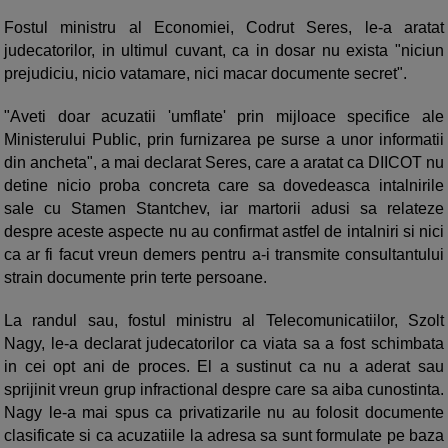
Fostul ministru al Economiei, Codrut Seres, le-a aratat
judecatorilor, in ultimul cuvant, ca in dosar nu exista "niciun
prejudiciu, nicio vatamare, nici macar documente secret".
"Aveti doar acuzatii 'umflate' prin mijloace specifice ale
Ministerului Public, prin furnizarea pe surse a unor informatii
din ancheta", a mai declarat Seres, care a aratat ca DIICOT nu
detine nicio proba concreta care sa dovedeasca intalnirile
sale cu Stamen Stantchev, iar martorii adusi sa relateze
despre aceste aspecte nu au confirmat astfel de intalniri si nici
ca ar fi facut vreun demers pentru a-i transmite consultantului
strain documente prin terte persoane.
La randul sau, fostul ministru al Telecomunicatiilor, Szolt
Nagy, le-a declarat judecatorilor ca viata sa a fost schimbata
in cei opt ani de proces. El a sustinut ca nu a aderat sau
sprijinit vreun grup infractional despre care sa aiba cunostinta.
Nagy le-a mai spus ca privatizarile nu au folosit documente
clasificate si ca acuzatiile la adresa sa sunt formulate pe baza