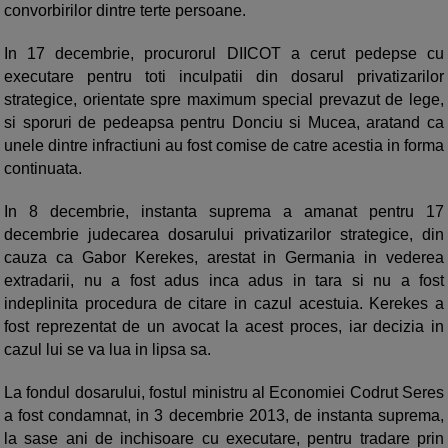
convorbirilor dintre terte persoane.
In 17 decembrie, procurorul DIICOT a cerut pedepse cu
executare pentru toti inculpatii din dosarul privatizarilor
strategice, orientate spre maximum special prevazut de lege,
si sporuri de pedeapsa pentru Donciu si Mucea, aratand ca
unele dintre infractiuni au fost comise de catre acestia in forma
continuata.
In 8 decembrie, instanta suprema a amanat pentru 17
decembrie judecarea dosarului privatizarilor strategice, din
cauza ca Gabor Kerekes, arestat in Germania in vederea
extradarii, nu a fost adus inca adus in tara si nu a fost
indeplinita procedura de citare in cazul acestuia. Kerekes a
fost reprezentat de un avocat la acest proces, iar decizia in
cazul lui se va lua in lipsa sa.
La fondul dosarului, fostul ministru al Economiei Codrut Seres
a fost condamnat, in 3 decembrie 2013, de instanta suprema,
la sase ani de inchisoare cu executare, pentru tradare prin