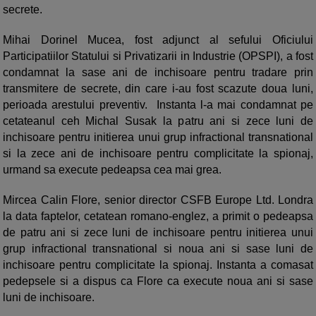
secrete.
Mihai Dorinel Mucea, fost adjunct al sefului Oficiului
Participatiilor Statului si Privatizarii in Industrie (OPSPI), a fost
condamnat la sase ani de inchisoare pentru tradare prin
transmitere de secrete, din care i-au fost scazute doua luni,
perioada arestului preventiv. Instanta l-a mai condamnat pe
cetateanul ceh Michal Susak la patru ani si zece luni de
inchisoare pentru initierea unui grup infractional transnational
si la zece ani de inchisoare pentru complicitate la spionaj,
urmand sa execute pedeapsa cea mai grea.
Mircea Calin Flore, senior director CSFB Europe Ltd. Londra
la data faptelor, cetatean romano-englez, a primit o pedeapsa
de patru ani si zece luni de inchisoare pentru initierea unui
grup infractional transnational si noua ani si sase luni de
inchisoare pentru complicitate la spionaj. Instanta a comasat
pedepsele si a dispus ca Flore ca execute noua ani si sase
luni de inchisoare.