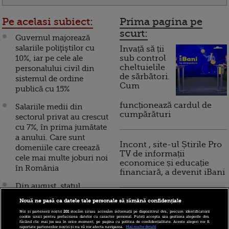
Pe acelasi subiect:
Prima pagina pe
scurt:
Guvernul majorează
salariile poliţiştilor cu
Invață să ții
10%, iar pe cele ale
sub control
cheltuielile
personalului civil din
de sărbători.
sistemul de ordine
Cum
publică cu 15%
funcționează cardul de
Salariile medii din
cumpărături
sectorul privat au crescut
cu 7%, în prima jumătate
a anului. Care sunt
Incont , site-ul Știrile Pro
domeniile care creează
TV de informații
cele mai multe joburi noi
economice și educație
în România
financiară, a devenit iBani
Din august, statul
taxeaza munca part-time
Nouă ne pasă ca datele tale personale să rămână confidențiale
10 reguli pentru decizii
la nivelul salariului
financiare inteligente
Noi și partenerii noștri
201
stocăm și/sau accesăm informații pe dispozitivul dvs., precum identificatorii
minim. Cine sunt
cookie unici pentru prelucrarea datelor cu caracter personal. Puteți accepta sau gestiona alegerile dvs.
făcând clic mai jos sau în orice moment, pe pagina cu politica de confidențialitate. Aceste alegeri vor fi
salariatii cei mai afectati
raportate partenerilor noștri și nu vă vor afecta navigarea.
Mai multe detalii