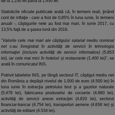
de la 1.250 lei până la 1.450 lei.
Statisticile oficiale publicate arată că, în termeni reali, ţinând
cont de inflaţie - care a fost de 0,85% în luna iunie, în termeni
anuali -, câştigurile nete au fost mai mari, în iunie 2017, cu
13,5% faţă de a şasea lună din 2016.
"Valorile cele mai mari ale câştigului salarial mediu nominal
net s-au înregistrat în activităţi de servicii în tehnologia
informaţiei (inclusiv activităţi de servicii informatice) (5.853
lei), iar cele mai mici în hoteluri şi restaurante (1.400 lei)
", se
arată în comunicatul INS.
Potrivit tabelelor INS, pe lângă sectorul IT, câştigul mediu net
din România a depăşit nivelul de 1.000 de euro (4.500 lei) în
luna iunie în extracţia petrolului brut şi a gazelor naturale
(5.478 lei), fabricarea produselor de cocserie (4.880 lei),
activităţi de servicii anexe extracţiei (4.820 lei), sectorul
financiar-bancar (4.754 lei), transporturi aeriene (4.658 lei) şi
activităţi de editare (4.534 lei).