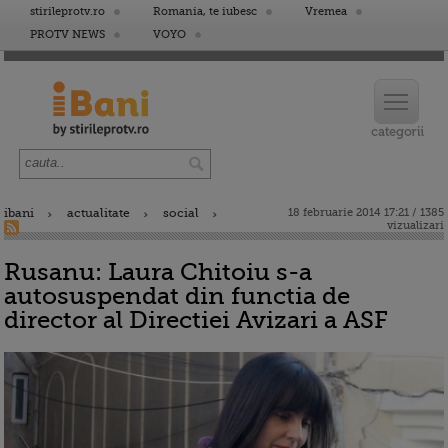
stirileprotv.ro
Romania, te iubesc
Vremea
PROTV NEWS
VOYO
ibani
actualitate
social
18 februarie 2014 17:21 / 1385
vizualizari
Rusanu: Laura Chitoiu s-a
autosuspendat din functia de
director al Directiei Avizari a ASF