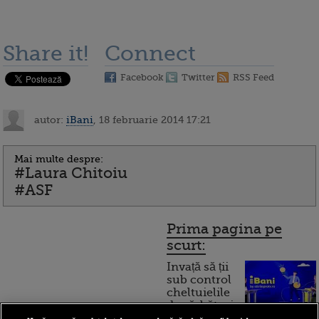
Share it!
Connect
Facebook
Twitter
RSS Feed
autor:
iBani
, 18 februarie 2014 17:21
Mai multe despre:
#Laura Chitoiu
#ASF
Prima pagina pe
scurt:
Invață să ții
sub control
cheltuielile
de sărbători.
Cum