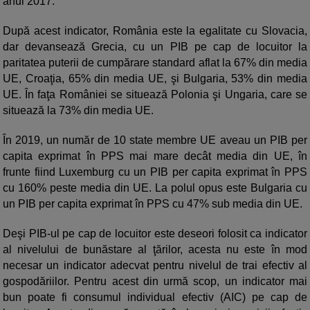
anul 2017.
După acest indicator, România este la egalitate cu Slovacia,
dar devansează Grecia, cu un PIB pe cap de locuitor la
paritatea puterii de cumpărare standard aflat la 67% din media
UE, Croaţia, 65% din media UE, şi Bulgaria, 53% din media
UE. În faţa României se situează Polonia şi Ungaria, care se
situează la 73% din media UE.
În 2019, un număr de 10 state membre UE aveau un PIB per
capita exprimat în PPS mai mare decât media din UE, în
frunte fiind Luxemburg cu un PIB per capita exprimat în PPS
cu 160% peste media din UE. La polul opus este Bulgaria cu
un PIB per capita exprimat în PPS cu 47% sub media din UE.
Deşi PIB-ul pe cap de locuitor este deseori folosit ca indicator
al nivelului de bunăstare al ţărilor, acesta nu este în mod
necesar un indicator adecvat pentru nivelul de trai efectiv al
gospodăriilor. Pentru acest din urmă scop, un indicator mai
bun poate fi consumul individual efectiv (AIC) pe cap de