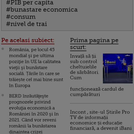
#PIB per capita
#bunastare economica
#consum
#nivel de trai
Pe acelasi subiect:
Prima pagina pe
scurt:
România, pe locul 45
mondial şi pe ultima
Invață să ții
poziţie în UE la calitatea
sub control
cheltuielile
vieţii şi bunăstare
de sărbători.
socială. Țările în care se
Cum
trăiește cel mai bine sunt
în Europa
funcționează cardul de
cumpărături
BERD înrăutăţeşte
prognozele privind
evoluţia economică a
Incont , site-ul Știrile Pro
României în 2020 şi în
TV de informații
2021. Când vor reveni
economice și educație
românii la bunăstarea
financiară, a devenit iBani
dinaintea crizei