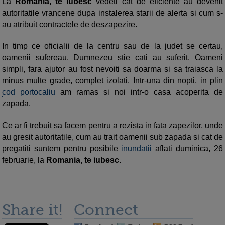
La
Romania, te iubesc
vedeti cat de eficiente au devenit
autoritatile vrancene dupa instalerea starii de alerta si cum s-
au atribuit contractele de deszapezire.
In timp ce oficialii de la centru sau de la judet se certau,
oamenii sufereau. Dumnezeu stie cati au suferit. Oameni
simpli, fara ajutor au fost nevoiti sa doarma si sa traiasca la
minus multe grade, complet izolati. Intr-una din nopti, in plin
cod portocaliu
am ramas si noi intr-o casa acoperita de
zapada.
Ce ar fi trebuit sa facem pentru a rezista in fata zapezilor, unde
au gresit autoritatile, cum au trait oamenii sub zapada si cat de
pregatiti suntem pentru posibile
inundatii
aflati duminica, 26
februarie, la
Romania, te iubesc
.
Share it!
Connect