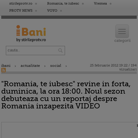
stirileprotv.ro
Romania, te iubesc
Vremea
PROTV NEWS
VOYO
ibani
actualitate
social
25 februarie 2012 19:22 / 194
vizualizari
"Romania, te iubesc" revine in forta,
duminica, la ora 18:00. Noul sezon
debuteaza cu un reportaj despre
Romania inzapezita VIDEO