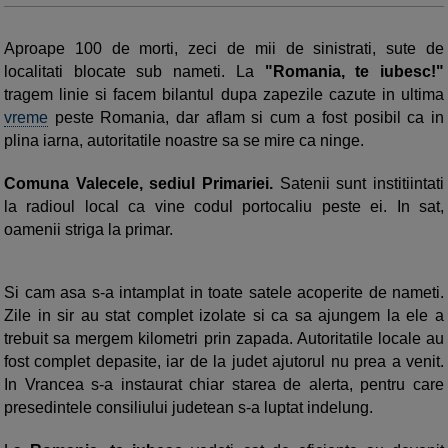
Aproape 100 de morti, zeci de mii de sinistrati, sute de
localitati blocate sub nameti. La
"Romania, te iubesc!"
tragem linie si facem bilantul dupa zapezile cazute in ultima
vreme
peste Romania, dar aflam si cum a fost posibil ca in
plina iarna, autoritatile noastre sa se mire ca ninge.
Comuna Valecele, sediul Primariei.
Satenii sunt institiintati
la radioul local ca vine codul portocaliu peste ei. In sat,
oamenii striga la primar.
Si cam asa s-a intamplat in toate satele acoperite de nameti.
Zile in sir au stat complet izolate si ca sa ajungem la ele a
trebuit sa mergem kilometri prin zapada. Autoritatile locale au
fost complet depasite, iar de la judet ajutorul nu prea a venit.
In Vrancea s-a instaurat chiar starea de alerta, pentru care
presedintele consiliului judetean s-a luptat indelung.