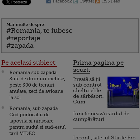
Facebook
Twitter
RSS Feed
Mai multe despre:
#Romania, te iubesc
#reportaje
#zapada
Pe acelasi subiect:
Prima pagina pe
scurt:
Romania sub zapada.
Sute de drumuri inchise,
Invață să ții
peste 300 de trenuri
sub control
cheltuielile
anulate, zeci de avioane
de sărbători.
la sol
Cum
Romania, sub zapada.
funcționează cardul de
Cod portocaliu de
cumpărături
lapovita si ninsoare
pentru sudul si sud-estul
tarii VIDEO
Incont , site-ul Știrile Pro