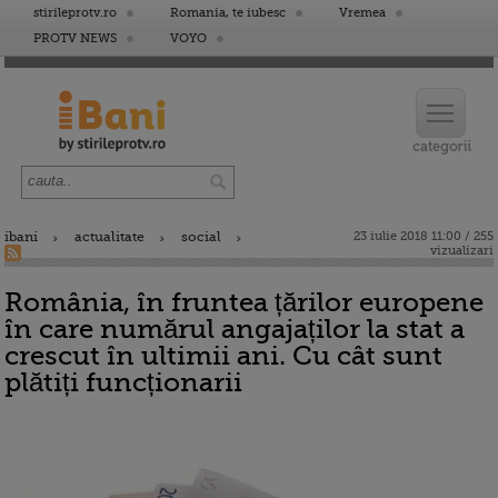
stirileprotv.ro
Romania, te iubesc
Vremea
PROTV NEWS
VOYO
ibani
actualitate
social
23 iulie 2018 11:00 / 255
vizualizari
România, în fruntea țărilor europene
în care numărul angajaților la stat a
crescut în ultimii ani. Cu cât sunt
plătiți funcționarii