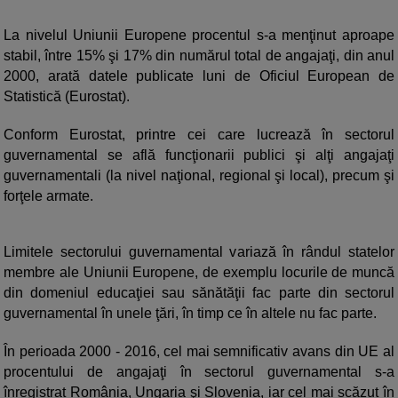
La nivelul Uniunii Europene procentul s-a menţinut aproape
stabil, între 15% şi 17% din numărul total de angajaţi, din anul
2000, arată datele publicate luni de Oficiul European de
Statistică (Eurostat).
Conform Eurostat, printre cei care lucrează în sectorul
guvernamental se află funcţionarii publici şi alţi angajaţi
guvernamentali (la nivel naţional, regional şi local), precum şi
forţele armate.
Limitele sectorului guvernamental variază în rândul statelor
membre ale Uniunii Europene, de exemplu locurile de muncă
din domeniul educaţiei sau sănătăţii fac parte din sectorul
guvernamental în unele ţări, în timp ce în altele nu fac parte.
În perioada 2000 - 2016, cel mai semnificativ avans din UE al
procentului de angajaţi în sectorul guvernamental s-a
înregistrat România, Ungaria şi Slovenia, iar cel mai scăzut în