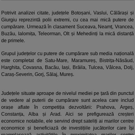
Potrivit analizei citate, județele Botoșani, Vaslui, Călărași și
Giurgiu reprezintă polii extremi, cu cea mai mică putere de
cumpărare. Urmează în clasament Suceava, Neamț, Vrancea,
Buzău, Ialomița, Teleorman, Olt și Mehedinți la mică distanță
de primele.
Grupul județelor cu putere de cumpărare sub media națională
este completat de Satu-Mare, Maramureș, Bistrița-Năsăud,
Harghita, Covasna, Bacău, Iași, Brăila, Tulcea, Vâlcea, Dolj,
Caraș-Severin, Gorj, Sălaj, Mureș.
Județele situate aproape de nivelul mediei pe țară din punctul
de vedere al puterii de cumpărare sunt acelea care includ
orașe aflate în competiția dezvoltării: Prahova, Argeș,
Constanța, Alba și Arad. Aici se prefigurează creșteri
economice notabile, ele servind drept sateliți ai marilor centre
economice și beneficiază de investițiile jucătorilor care își
reamplasează activitățile în proximitatea marilor centre