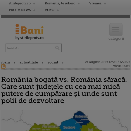
stirileprotv.ro
Romania, te iubesc
Vremea
PROTV NEWS
VOYO
ibani
actualitate
social
21 august 2019 12:28 / 65069
vizualizari
România bogată vs. România săracă.
Care sunt județele cu cea mai mică
putere de cumpărare și unde sunt
polii de dezvoltare