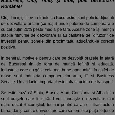
București, Cluj, Timiș și Ilfov, polii dezvoltării
României
Cluj, Timiș și Ilfov, în frunte cu Bucureștiul sunt polii tradiționali
de dezvoltare ai țării (cu roșu) unde puterea de cumpărare e
cu cel puțin 20% peste media pe țară. Aceste zone își mențin
stabile ritmurile de dezvoltare și au calitatea de ”difuzori” de
investiții pentru zonele din proximitate, aducându-le corecții
pozitive.
În general, motivele pentru care se dezvoltă orașele în afară
de București țin de forța de muncă ieftină și educată.
Industriile care au găsit cele mai bune oportunități în astfel de
orașe sunt industria componentelor auto, IT și Business
Service. Un alt factor important este infrastructura de transport.
Se estimează că Sibiu, Brașov, Arad, Constanța si Alba Iulia
sunt orașele care în curând vor cunoaște o dezvoltare mai
mare decât Bucureștiul, tocmai pentru că au o infrastructură
bună, dar și centre universitare care să formeze piața forței de