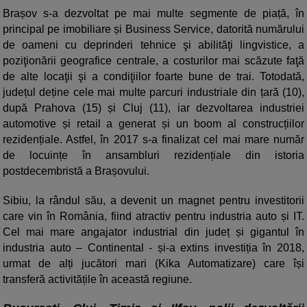
Brașov s-a dezvoltat pe mai multe segmente de piață, în
principal pe imobiliare și Business Service, datorită numărului
de oameni cu deprinderi tehnice şi abilităţi lingvistice, a
poziţionării geografice centrale, a costurilor mai scăzute faţă
de alte locaţii şi a condiţiilor foarte bune de trai. Totodată,
județul deține cele mai multe parcuri industriale din țară (10),
după Prahova (15) și Cluj (11), iar dezvoltarea industriei
automotive și retail a generat și un boom al construcțiilor
rezidențiale. Astfel, în 2017 s-a finalizat cel mai mare număr
de locuințe în ansambluri rezidențiale din istoria
postdecembristă a Brașovului.
Sibiu, la rândul său, a devenit un magnet pentru investitorii
care vin în România, fiind atractiv pentru industria auto și IT.
Cel mai mare angajator industrial din județ și gigantul în
industria auto – Continental - și-a extins investiția în 2018,
urmat de alți jucători mari (Kika Automatizare) care își
transferă activitățile în această regiune.