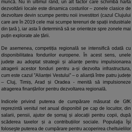
muncă. Nu în ultimul rând, un alt factor care schimbă harta
dezvoltării locale este dinamica costurilor – zonele clasice de
dezvoltare devin scumpe pentru noii investitori (cazul Clujului
care are în 2019 cele mai scumpe terenuri de spații industriale
din țară ), iar asta îi determină să se orienteze spre zonele mai
puțin explorate ale țării.
De asemenea, competiția regională se intensifică odată cu
disponibilitatea fondurilor europene. În acest sens, unele
județe au adoptat strategii și alianțe pentru impulsionarea
atragerii acestor fonduri pentru a-și dezvolta infrastructura,
cum este cazul ”Alianței Vestului” – o alianță între patru județe
– Cluj, Timiș, Arad și Oradea - menită să impulsioneze
atragerea finanțărilor pentru dezvoltarea regională.
Indicele privind puterea de cumpărare măsurat de GfK
reprezintă venitul net anual disponibil pe cap de locuitor, din
salarii, pensii, ajutor de șomaj și alocații pentru copii, după
scăderea taxelor și a contribuțiilor sociale. Populaţia îşi
foloseşte puterea de cumpărare pentru acoperirea cheltuielilor