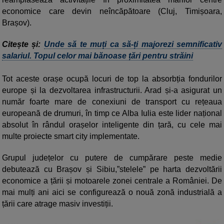
economice care devin neîncăpătoare (Cluj, Timișoara,
Brașov).
Citește și:
Unde să te muți ca să-ți majorezi semnificativ
salariul. Topul celor mai bănoase țări pentru străini
Tot aceste orașe ocupă locuri de top la absorbția fondurilor
europe și la dezvoltarea infrastructurii. Arad și-a asigurat un
număr foarte mare de conexiuni de transport cu rețeaua
europeană de drumuri, în timp ce Alba Iulia este lider național
absolut în rândul orașelor inteligente din țară, cu cele mai
multe proiecte smart city implementate.
Grupul județelor cu putere de cumpărare peste medie
debutează cu Brașov și Sibiu,”stelele” pe harta dezvoltării
economice a țării și motoarele zonei centrale a României. De
mai mulți ani aici se configurează o nouă zonă industrială a
țării care atrage masiv investiții.