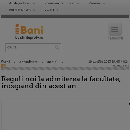
stirileprotv.ro
Romania, te iubesc
Vremea
PROTV NEWS
VOYO
ibani
actualitate
social
19 aprilie 2013 19:45 / 824
vizualizari
Reguli noi la admiterea la facultate,
incepand din acest an