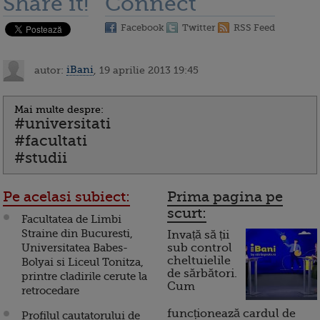
Share it!
Connect
Facebook
Twitter
RSS Feed
autor:
iBani
, 19 aprilie 2013 19:45
Mai multe despre:
#universitati
#facultati
#studii
Pe acelasi subiect:
Prima pagina pe
scurt:
Facultatea de Limbi
Straine din Bucuresti,
Invață să ții
Universitatea Babes-
sub control
cheltuielile
Bolyai si Liceul Tonitza,
de sărbători.
printre cladirile cerute la
Cum
retrocedare
funcționează cardul de
Profilul cautatorului de