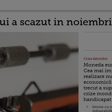
ui a scazut in noiembri
Criza datoriilor
Moneda euro
Cea mai im
realizare m
economică 
trecut a sup
crize mondi
handicapat 
Istorie cu 
vulnerabilă