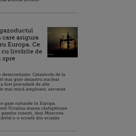
 gazoductul
 care asigura
ru Europa. Ce
cu livrările de
i spre
esecretizate: Catastrofa de la
el mai grav dezastru nuclear
 a fost precedată de alte
de mai mică amploare, ascunse
e gaze naturale în Europa.
nit Ucraina marea câștigătoare
 gazelor rusești, deși Moscova
sibilul s-o scoată din ecuație