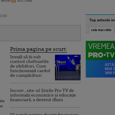
Twitter
RSS Feed
0:03
Top articole i
cele mai citite
Prima pagina pe scurt:
Invață să ții sub
control cheltuielile
de sărbători. Cum
funcționează cardul
de cumpărături
n
Incont , site-ul Știrile Pro TV de
informații economice și educație
financiară, a devenit iBani
ata
ns