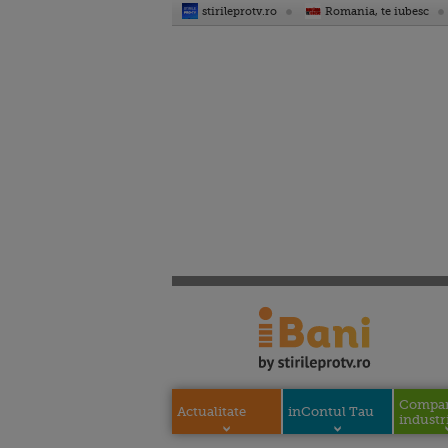
stirileprotv.ro
Romania, te iubesc
Compani
Actualitate
inContul Tau
industri