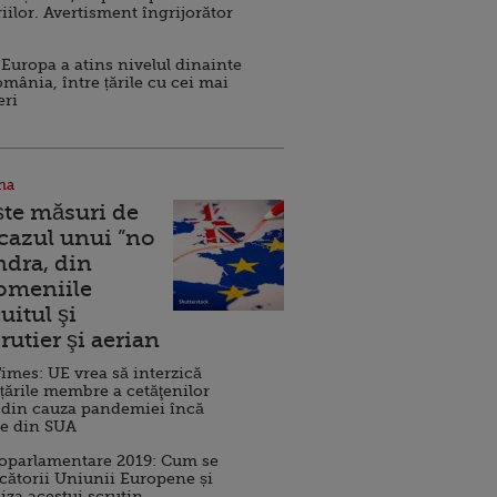
iilor. Avertisment îngrijorător
Europa a atins nivelul dinainte
omânia, între țările cu cei mai
eri
na
ște măsuri de
 cazul unui ”no
ndra, din
Domeniile
uitul şi
rutier şi aerian
imes: UE vrea să interzică
 țările membre a cetăţenilor
 din cauza pandemiei încă
ve din SUA
roparlamentare 2019: Cum se
cătorii Uniunii Europene și
iza acestui scrutin