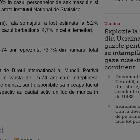
 7,0% in cazul persoanelor de sex masculin si
arata Institutul National de Statistica.
i), rata somajului a fost estimata la 5,2%
Ucraina
azul barbatilor si 4,7% in cel al femeilor).
Explozie la
din Ucraina
gazele pent
-74 ani reprezinta 73,7% din numarul total
se întâmplă 
gaze ruseșt
continent
 de Biroul International al Muncii. Potrivit
Documente d
e in varsta de 15-74 ani care indeplinesc
Cernobîl, c
 de munca, sunt disponibile sa inceapa lucrul
din istorie,
accidente 
spectiv au cautat activ un loc de munca in
de URSS
Inundație d
Cum a deve
de pe urma
face tot po
t