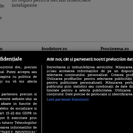
10 reguli pentru decizii financiare
inteligente
de
e
ro
foodstory.ro
Procinema.ro
fidențiale
Atât noi, cât și partenerii noștri prelucrăm dat
ozitivul dvs., precum
Dezvoltarea și îmbunătățirea serviciilor. Măsurarea
și/sau accesarea informațiilor de pe un dispoziti
al. Puteți accepta sau
selectarea conținutului personalizat. Crearea prof
pagina cu politica de
Utilizarea profilurilor pentru selectarea publicității
i și nu vă vor afecta
pentru publicitate personalizată. Măsurarea perfo
publicului prin statistici sau combinații de date di
limitate pentru a selecta publicitatea. Utilizarea
(P) Descoperă Lumea
Nikolaj Coster-Wa
conținutul. Date precise de geolocație și identificarea
te partenere, precum si
Evenimentelor din România
Urzeala Tronurilor
ermite website-ului sa
Listă parteneri (furnizori)
cu Transilvania Events!
Annabelle Wallis,
 afisate in functie de
lui Sebastian Stan,
(P) Raku, gaming intens și o
elelor de socializare si
prinși într-o curs
pauză binemeritată cu...
 art. 15-22 din GDPR in
pizza Guseppe
Emoții intense pe
pot fi exercitate prin
Sebastian Stan! Iub
a tuturor Tehnologiilor
(P) Poți folosi bonurile de
Annabelle, l-a făcu
masă pentru a comanda
esarea informatiilor de
mâncare acasă? Lista
SETARILE INDIVIDUAL”