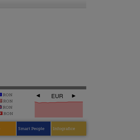
EUR
RON
RON
RON
RON
e
Smart People
Infografice