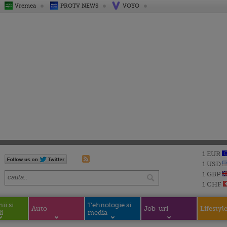
Vremea
PROTV NEWS
VOYO
1 EUR
1 USD
1 GBP
1 CHF
i si
Tehnologie si
Auto
Job-uri
Lifestyl
i
media