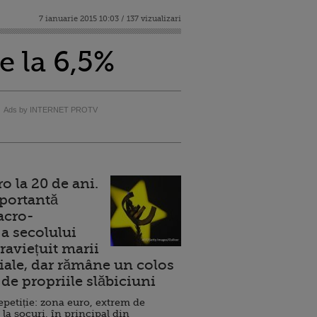
7 ianuarie 2015 10:03 / 137 vizualizari
e la 6,5%
Ads by INTERNET PROTV
 la 20 de ani.
portantă
acro-
a secolului
raviețuit marii
ale, dar rămâne un colos
de propriile slăbiciuni
repetiție: zona euro, extrem de
 la șocuri, în principal din