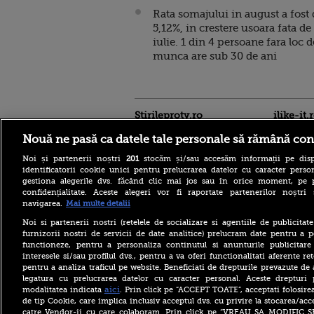
Rata somajului in august a fost 
5,12%, in crestere usoara fata de
iulie. 1 din 4 persoane fara loc d
munca are sub 30 de ani
Stirileprotv.ro
ilike-it.
Nouă ne pasă ca datele tale personale să rămână con
Noi și partenerii noștri
201
stocăm și/sau accesăm informații pe disp
identificatorii cookie unici pentru prelucrarea datelor cu caracter person
gestiona alegerile dvs. făcând clic mai jos sau în orice moment, pe 
confidențialitate. Aceste alegeri vor fi raportate partenerilor noștr
navigarea.
Mai multe detalii
Cele mai puternice
pașapoarte din lume în
Noi si partenerii nostri (retelele de socializare si agentiile de publicita
2026. Pe ce loc se află
furnizorii nostri de servicii de date analitice) prelucram date pentru a p
România și câte destinații
functioneze, pentru a personaliza continutul si anunturile publicitare
pot vizita românii fără viză
interesele si/sau profilul dvs., pentru a va oferi functionalitati aferente ret
pentru a analiza traficul pe website. Beneficiati de drepturile prevazute de
Ce l-a nemulțumit pe
Zelenski la Belgrad, în
legatura cu prelucrarea datelor cu caracter personal. Aceste drepturi 
prima sa vizită oficială în
aici
modalitatea indicata
. Prin click pe “ACCEPT TOATE”, acceptati folosire
Serbia: „Ucraina nu are timp
de tip Cookie, care implica inclusiv acceptul dvs. cu privire la stocarea/acc
pentru scepticism”
catre Vendor-ii cu care colaboram. Prin click pe “VREAU SA MODIFIC 