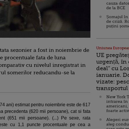
cauza dator
de la BCE
Șomajul în 
de criză. R
puțini șom
Uniunea Europea
tata sezonier a fost in noiembrie de
UE pregăte
e procentuale fata de luna
urgență, în
omparativ cu nivelul inregistrat in
deal” cu Lo
rul somerilor reducandu-se la
ianuarie. 
vizate: pesc
transportul 
New York T
intrarea în
-74 ani) estimat pentru noiembrie este de 617
americani,
foarte acti
na precedenta (620 mii persoane), cat si fata
t (651 mii persoane). (...) Pe sexe, rata
Alegeri eu
aleg condu
seste cu 1,1 puncte procentuale pe cea a
care este m