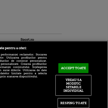
Sport.ro
ele pentru a oferi:
 performanței reclamelor. Stocarea
v. Utilizarea profilurilor pentru
ilurilor de conținut personalizat.
 personalizate. Crearea profilurilor
rmanței conținutului. Înțelegerea
ACCEPT TOATE
n surse diferite. Utilizarea de date
 datelor limitate pentru a selecta
Cât!? Un bilet la un meci din
ldau din
 prin scanarea dispozitivului.
liga a doua a ajuns să coste
 și
VREAU SA
aproape 1.000 de euro
 logodnica
MODIFIC
 sunt
SETARILE
De ce a murit tatăl lui Messi
ă criminală
INDIVIDUAL
la 68 de ani. Suferința din
spatele tragediei
ntru
ita lui,
Tragedie pentru Lionel
t tată!
RESPING TOATE
Messi: tatăl și agentul său,