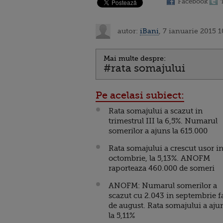
Facebook
autor:
iBani
, 7 ianuarie 2015 1
Mai multe despre:
#rata somajului
Pe acelasi subiect:
Rata somajului a scazut in
trimestrul III la 6,5%. Numarul
somerilor a ajuns la 615.000
Rata somajului a crescut usor i
octombrie, la 5,13%. ANOFM
raporteaza 460.000 de someri
ANOFM: Numarul somerilor a
scazut cu 2.043 in septembrie f
de august. Rata somajului a aju
la 5,11%