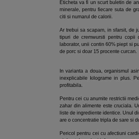
Eticheta va fi un scurt buletin de a
minerale, pentru fiecare suta de gr
citi si numarul de calorii.
Ar trebui sa scapam, in sfarsit, de
tipuri de cremwursti pentru copii
laborator, unii contin 60% piept si p
de porc si doar 15 procente curcan.
In varianta a doua, organismul asi
inexplicabile kilograme in plus. P
profitabila.
Pentru cei cu anumite restrictii medi
zahar din alimente este cruciala. 
liste de ingrediente identice. Unul d
are o concentratie tripla de sare si 
Pericol pentru cei cu afectiuni card