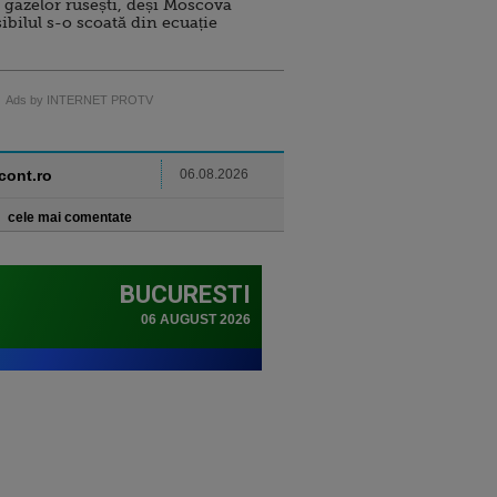
 gazelor rusești, deși Moscova
sibilul s-o scoată din ecuație
Ads by INTERNET PROTV
ncont.ro
06.08.2026
cele mai comentate