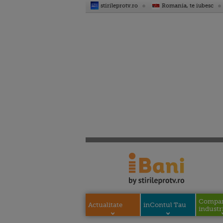
stirileprotv.ro
Romania, te iubesc
Compani
Actualitate
inContul Tau
industri