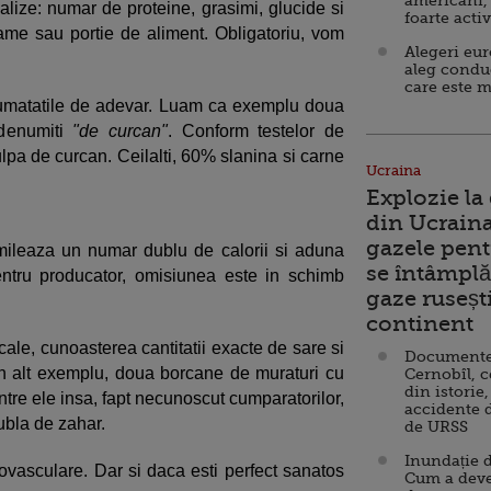
americani,
nalize: numar de proteine, grasimi, glucide si
foarte acti
ame sau portie de aliment. Obligatoriu, vom
Alegeri eu
aleg condu
care este m
 jumatatile de adevar. Luam ca exemplu doua
 denumiti
"de curcan"
. Conform testelor de
ulpa de curcan. Ceilalti, 60% slanina si carne
Ucraina
Explozie la
din Ucraina
gazele pent
mileaza un numar dublu de calorii si aduna
se întâmplă 
entru producator, omisiunea este in schimb
gaze ruseșt
continent
cale, cunoasterea cantitatii exacte de sare si
Documente d
Un alt exemplu, doua borcane de muraturi cu
Cernobîl, c
din istorie,
intre ele insa, fapt necunoscut cumparatorilor,
accidente 
dubla de zahar.
de URSS
Inundație d
iovasculare. Dar si daca esti perfect sanatos
Cum a deve