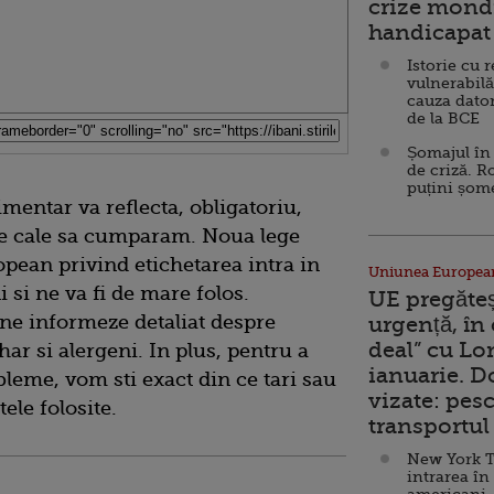
crize mondi
handicapat 
Istorie cu 
vulnerabilă
cauza dator
de la BCE
Șomajul în 
de criză. R
puțini șom
mentar va reflecta, obligatoriu,
e cale sa cumparam. Noua lege
pean privind etichetarea intra in
Uniunea Europea
si ne va fi de mare folos.
UE pregăte
 ne informeze detaliat despre
urgență, în
deal” cu Lo
har si alergeni. In plus, pentru a
ianuarie. 
bleme, vom sti exact din ce tari sau
vizate: pesc
ele folosite.
transportul 
New York T
intrarea în