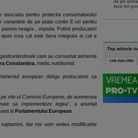
de pe urma
face tot po
e asociatia pentru protectia consumatorului
 variantele de pe piata contin E-uri pentru
painea neagra... vopsita. Putinii producatori
spun insa cat este faina integrala si cat e
Top articole i
 gastrointestinale care au consumat alimente
cele mai citite
ra Constantina
, medic nutritionist.
rlamentul european obliga producatorii sa
fla pe site-ul Comisiei Europene, de asemenea
tionale sa implementeze legea
", a anuntat
uvant al
Parlamentului European
.
 saptamini, dar noi vom vedea modificarile