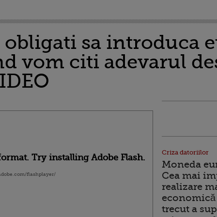
 obligati sa introduca e
nd vom citi adevarul de
IDEO
Criza datoriilor
ormat. Try installing Adobe Flash.
Moneda euro
Cea mai im
.adobe.com/flashplayer/
realizare m
economică 
trecut a sup