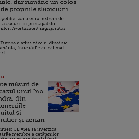
ale, dar rămâne un colos
de propriile slăbiciuni
repetiție: zona euro, extrem de
 la șocuri, în principal din
iilor. Avertisment îngrijorător
Europa a atins nivelul dinainte
omânia, între țările cu cei mai
eri
na
ște măsuri de
 cazul unui ”no
ndra, din
Domeniile
uitul şi
rutier şi aerian
imes: UE vrea să interzică
 țările membre a cetăţenilor