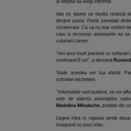
ai dreptul sa alegi informat.
Iata ce spune un studiu realizat d
despre paine. Peste jumatate dintre
conservare. Ca sa nu mai vorbim de 
care si recunosc adaosurile nu ne 
colorant carmin.
"
Am avut multi pacienti cu tulburari
continand E-uri
", a declarat
Ruxand
Toate acestea vor lua sfarsit. Pa
schimbe etichetele.
"
Informatiile sunt publice, se vor a
este de datoria autoritatilor na
Madalina Mihalache
, purtator de c
Legea intra in vigoare peste doua
incepand cu anul viitor.