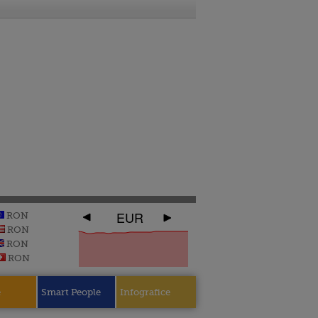
EUR
RON
RON
RON
RON
e
Smart People
Infografice