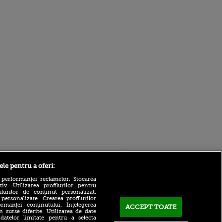
Sport.ro
ele pentru a oferi:
 performanței reclamelor. Stocarea
v. Utilizarea profilurilor pentru
ilurilor de conținut personalizat.
 personalizate. Crearea profilurilor
rmanței conținutului. Înțelegerea
ACCEPT TOATE
n surse diferite. Utilizarea de date
 datelor limitate pentru a selecta
Adrian Mihalcea, discurs