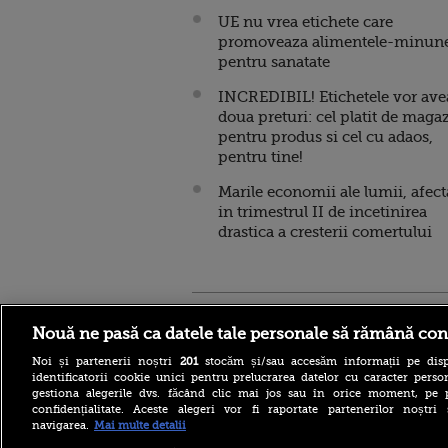
UE nu vrea etichete care
promoveaza alimentele-minun
pentru sanatate
INCREDIBIL! Etichetele vor ave
doua preturi: cel platit de maga
pentru produs si cel cu adaos,
pentru tine!
Marile economii ale lumii, afect
in trimestrul II de incetinirea
drastica a cresterii comertului
Stirileprotv.ro
ilike-it.
Nouă ne pasă ca datele tale personale să rămână con
Noi și partenerii noștri
201
stocăm și/sau accesăm informații pe disp
identificatorii cookie unici pentru prelucrarea datelor cu caracter person
gestiona alegerile dvs. făcând clic mai jos sau în orice moment, pe 
confidențialitate. Aceste alegeri vor fi raportate partenerilor noștr
navigarea.
Mai multe detalii
Escrocheria „văduvelor