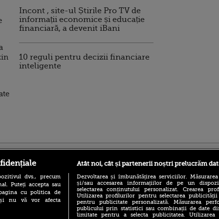
Incont , site-ul Știrile Pro TV de
informații economice și educație
e
financiară, a devenit iBani
a
zin
10 reguli pentru decizii financiare
inteligente
ate
ro
foodstory.ro
Procinema.ro
fidențiale
Atât noi, cât și partenerii noștri prelucrăm dat
ozitivul dvs., precum
Dezvoltarea și îmbunătățirea serviciilor. Măsurarea
și/sau accesarea informațiilor de pe un dispoziti
al. Puteți accepta sau
selectarea conținutului personalizat. Crearea prof
pagina cu politica de
Utilizarea profilurilor pentru selectarea publicității
i și nu vă vor afecta
pentru publicitate personalizată. Măsurarea perfo
publicului prin statistici sau combinații de date di
limitate pentru a selecta publicitatea. Utilizarea