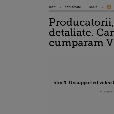
ibani
actualitate
social
Producatorii,
detaliate. Ca
cumparam V
html5: Unsupported video f
http://get