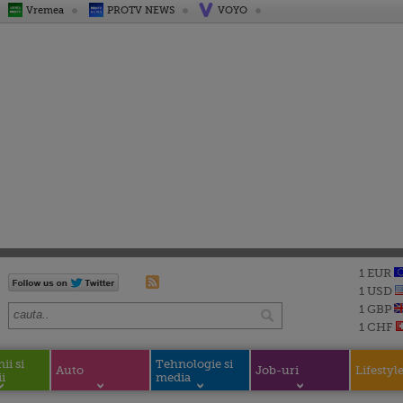
Vremea
PROTV NEWS
VOYO
1 EUR
1 USD
1 GBP
1 CHF
i si
Tehnologie si
Auto
Job-uri
Lifestyl
i
media