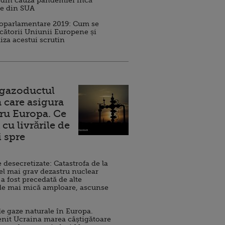
 din cauza pandemiei încă
ve din SUA
roparlamentare 2019: Cum se
cătorii Uniunii Europene și
iza acestui scrutin
 gazoductul
 care asigura
ru Europa. Ce
cu livrările de
i spre
esecretizate: Catastrofa de la
el mai grav dezastru nuclear
 a fost precedată de alte
de mai mică amploare, ascunse
e gaze naturale în Europa.
nit Ucraina marea câștigătoare