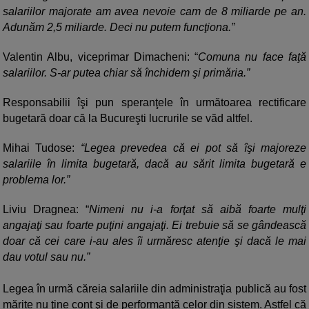
salariilor majorate am avea nevoie cam de 8 miliarde pe an.
Adunăm 2,5 miliarde. Deci nu putem funcţiona.”
Valentin Albu, viceprimar Dimacheni: “
Comuna nu face faţă
salariilor. S-ar putea chiar să închidem şi primăria.”
Responsabilii îşi pun speranţele în următoarea rectificare
bugetară doar că la Bucureşti lucrurile se văd altfel.
Mihai Tudose:
“Legea prevedea că ei pot să îşi majoreze
salariile în limita bugetară, dacă au sărit limita bugetară e
problema lor.”
Liviu Dragnea: “
Nimeni nu i-a forţat să aibă foarte mulţi
angajaţi sau foarte puţini angajaţi. Ei trebuie să se gândească
doar că cei care i-au ales îi urmăresc atenţie şi dacă le mai
dau votul sau nu.”
Legea în urmă căreia salariile din administraţia publică au fost
mărite nu ţine cont şi de performanţă celor din sistem. Astfel că