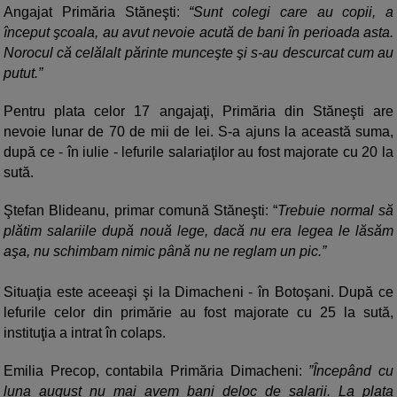
Angajat Primăria Stăneşti:
“Sunt colegi care au copii, a
început şcoala, au avut nevoie acută de bani în perioada asta.
Norocul că celălalt părinte munceşte şi s-au descurcat cum au
putut.”
Pentru plata celor 17 angajaţi, Primăria din Stăneşti are
nevoie lunar de 70 de mii de lei. S-a ajuns la această suma,
după ce - în iulie - lefurile salariaţilor au fost majorate cu 20 la
sută.
Ştefan Blideanu, primar comună Stăneşti: “
Trebuie normal să
plătim salariile după nouă lege, dacă nu era legea le lăsăm
aşa, nu schimbam nimic până nu ne reglam un pic.”
Situaţia este aceeaşi şi la Dimacheni - în Botoşani. După ce
lefurile celor din primărie au fost majorate cu 25 la sută,
instituţia a intrat în colaps.
Emilia Precop, contabila Primăria Dimacheni:
”Începând cu
luna august nu mai avem bani deloc de salarii. La plata