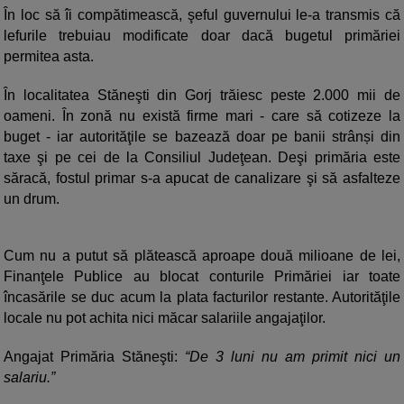
În loc să îi compătimească, şeful guvernului le-a transmis că
lefurile trebuiau modificate doar dacă bugetul primăriei
permitea asta.
În localitatea Stăneşti din Gorj trăiesc peste 2.000 mii de
oameni. În zonă nu există firme mari - care să cotizeze la
buget - iar autorităţile se bazează doar pe banii strânși din
taxe şi pe cei de la Consiliul Judeţean. Deşi primăria este
săracă, fostul primar s-a apucat de canalizare şi să asfalteze
un drum.
Cum nu a putut să plătească aproape două milioane de lei,
Finanţele Publice au blocat conturile Primăriei iar toate
încasările se duc acum la plata facturilor restante. Autorităţile
locale nu pot achita nici măcar salariile angajaţilor.
Angajat Primăria Stăneşti:
“De 3 luni nu am primit nici un
salariu.”