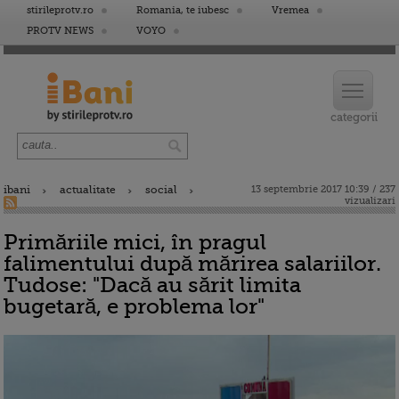
stirileprotv.ro
Romania, te iubesc
Vremea
PROTV NEWS
VOYO
ibani
actualitate
social
13 septembrie 2017 10:39 / 237
vizualizari
Primăriile mici, în pragul
falimentului după mărirea salariilor.
Tudose: "Dacă au sărit limita
bugetară, e problema lor"