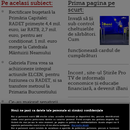
Pe acelasi subiect:
Prima pagina pe
scurt:
Rectificare bugetară la
Primăria Capitalei:
Invață să ții
RADET primește 4,4 mil.
sub control
cheltuielile
euro, iar RATB, 2,7 mil.
de sărbători.
euro, pentru aer
Cum
condiționat. 1 mil. euro
merge la Catedrala
funcționează cardul de
Mântuirii Neamului
cumpărături
Gabriela Firea vrea sa
achizioneze integral
Incont , site-ul Știrile Pro
actiunile ELCEN, pentru
TV de informații
fuziunea cu RADET, si sa
economice și educație
transfere metroul la
financiară, a devenit iBani
Primaria Bucurestiului
Ce-au majorat senatorii
10 reguli pentru decizii
au taiat deputatii.
financiare inteligente
Nouă ne pasă ca datele tale personale să rămână confidențiale
Salariile primarilor si
Noi și partenerii noștri
201
stocăm și/sau accesăm informații pe dispozitivul dvs., precum identificatorii
viceprimarilor,
cookie unici pentru prelucrarea datelor cu caracter personal. Puteți accepta sau gestiona alegerile dvs.
făcând clic mai jos sau în orice moment, pe pagina cu politica de confidențialitate. Aceste alegeri vor fi
diminuate, cele din
raportate partenerilor noștri și nu vă vor afecta navigarea.
Mai multe detalii
Noi si partenerii nostri (retelele de socializare si agentiile de publicitate partenere, precum si furnizorii