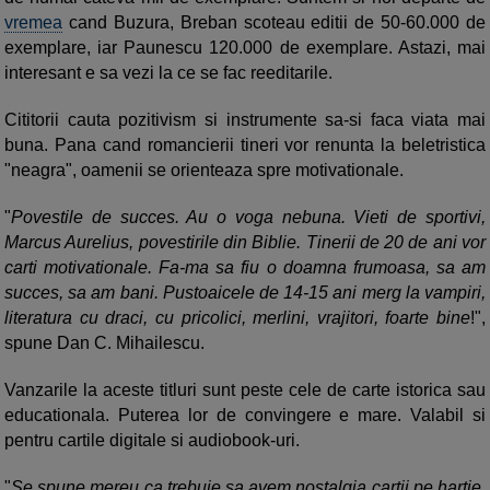
vremea
cand Buzura, Breban scoteau editii de 50-60.000 de
exemplare, iar Paunescu 120.000 de exemplare. Astazi, mai
interesant e sa vezi la ce se fac reeditarile.
Cititorii cauta pozitivism si instrumente sa-si faca viata mai
buna. Pana cand romancierii tineri vor renunta la beletristica
"neagra", oamenii se orienteaza spre motivationale.
"
Povestile de succes. Au o voga nebuna. Vieti de sportivi,
Marcus Aurelius, povestirile din Biblie. Tinerii de 20 de ani vor
carti motivationale. Fa-ma sa fiu o doamna frumoasa, sa am
succes, sa am bani. Pustoaicele de 14-15 ani merg la vampiri,
literatura cu draci, cu pricolici, merlini, vrajitori, foarte bine
!",
spune Dan C. Mihailescu.
Vanzarile la aceste titluri sunt peste cele de carte istorica sau
educationala. Puterea lor de convingere e mare. Valabil si
pentru cartile digitale si audiobook-uri.
"
Se spune mereu ca trebuie sa avem nostalgia cartii pe hartie.