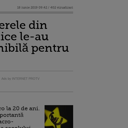
18 iunie 2019 09:42 / 402 vizualizari
erele din
ice le-au
nibilă pentru
Ads by INTERNET PROTV
 la 20 de ani.
portantă
acro-