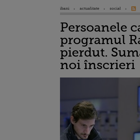
ibani
actualitate
social
Persoanele c
programul Ra
pierdut. Suma
noi înscrieri