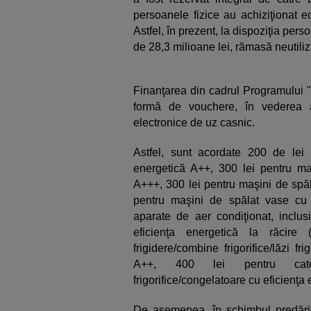
persoanele fizice au achiziţionat e
Astfel, în prezent, la dispoziţia pers
de 28,3 milioane lei, rămasă neutiliz
Finanţarea din cadrul Programului 
formă de vouchere, în vederea ac
electronice de uz casnic.
Astfel, sunt acordate 200 de lei 
energetică A++, 300 lei pentru maş
A+++, 300 lei pentru maşini de spăl
pentru maşini de spălat vase cu 
aparate de aer condiţionat, inclus
eficienţa energetică la răcire
frigidere/combine frigorifice/lăzi fr
A++, 400 lei pentru categori
frigorifice/congelatoare cu eficienţa
De asemenea, în schimbul predării