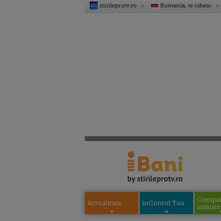
stirileprotv.ro
Romania, te iubesc
Compani
Actualitate
inContul Tau
industri