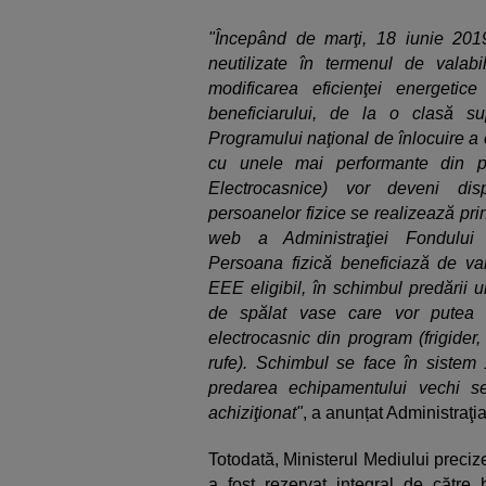
"Începând de marţi, 18 iunie 201
neutilizate în termenul de valabil
modificarea eficienţei energeti
beneficiarului, de la o clasă su
Programului naţional de înlocuire a 
cu unele mai performante din p
Electrocasnice) vor deveni dispo
persoanelor fizice se realizează pri
web a Administraţiei Fondului pe
Persoana fizică beneficiază de va
EEE eligibil, în schimbul predării 
de spălat vase care vor putea f
electrocasnic din program (frigider,
rufe). Schimbul se face în sistem 1
predarea echipamentului vechi se
achiziţionat"
, a anunțat Administraţ
Totodată, Ministerul Mediului preciz
a fost rezervat integral de către 