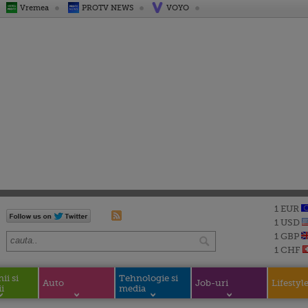
Vremea
PROTV NEWS
VOYO
1 EUR
1 USD
1 GBP
1 CHF
i si
Tehnologie si
Auto
Job-uri
Lifestyl
i
media