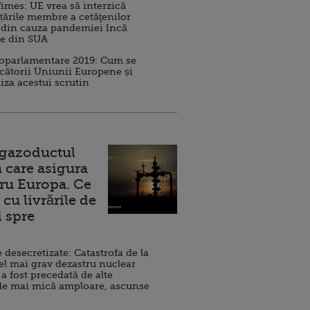
imes: UE vrea să interzică
 țările membre a cetăţenilor
 din cauza pandemiei încă
ve din SUA
roparlamentare 2019: Cum se
cătorii Uniunii Europene și
iza acestui scrutin
 gazoductul
 care asigura
ru Europa. Ce
cu livrările de
i spre
esecretizate: Catastrofa de la
el mai grav dezastru nuclear
 a fost precedată de alte
de mai mică amploare, ascunse