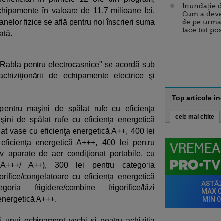
Inundație d
chipamente în valoare de 11,7 milioane lei.
Cum a deve
oanelor fizice se află pentru noi înscrieri suma
de pe urma
face tot po
ată.
"Rabla pentru electrocasnice" se acordă sub
hiziţionării de echipamente electrice şi
Top articole i
pentru maşini de spălat rufe cu eficienţa
cele mai citite
ini de spălat rufe cu eficienţa energetică
at vase cu eficienţa energetică A++, 400 lei
eficienţa energetică A+++, 400 lei pentru
iv aparate de aer condiţionat portabile, cu
 (A+++/ A++), 300 lei pentru categoria
igorifice/congelatoare cu eficienţa energetică
a frigidere/combine frigorifice/lăzi
 energetică A+++.
 unui echipament vechi şi pentru achiziţia