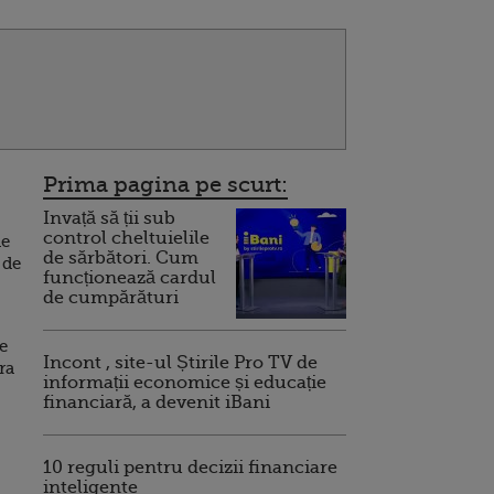
Prima pagina pe scurt:
Invață să ții sub
control cheltuielile
ne
de sărbători. Cum
 de
funcționează cardul
de cumpărături
de
Incont , site-ul Știrile Pro TV de
ra
informații economice și educație
financiară, a devenit iBani
10 reguli pentru decizii financiare
inteligente