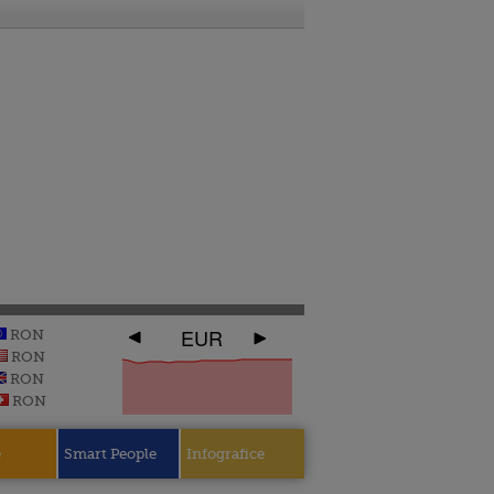
EUR
RON
RON
RON
RON
e
Smart People
Infografice