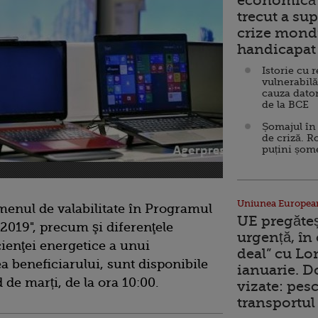
economică 
trecut a sup
crize mondi
handicapat 
Istorie cu 
vulnerabilă
cauza dator
de la BCE
Șomajul în 
de criză. R
puțini șom
Uniunea Europea
menul de valabilitate în Programul
UE pregăte
2019", precum şi diferenţele
urgență, în
cienţei energetice a unui
deal” cu Lo
a beneficiarului, sunt disponibile
ianuarie. 
 de marți, de la ora 10:00.
vizate: pesc
transportul 