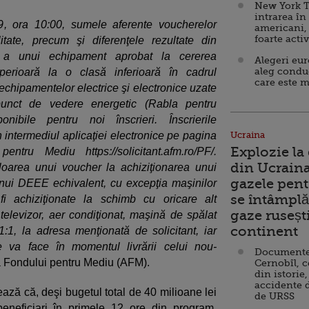
New York T
intrarea în
9, ora 10:00, sumele aferente voucherelor
americani,
foarte acti
itate, precum şi diferenţele rezultate din
ce a unui echipament aprobat la cererea
Alegeri eu
aleg condu
perioară la o clasă inferioară în cadrul
care este m
echipamentelor electrice şi electronice uzate
unct de vedere energetic (Rabla pentru
nibile pentru noi înscrieri. Înscrierile
n intermediul aplicaţiei electronice pe pagina
Ucraina
Explozie la
ntru Mediu https://solicitant.afm.ro/PF/.
din Ucraina
loarea unui voucher la achiziţionarea unui
gazele pent
unui DEEE echivalent, cu excepţia maşinilor
se întâmplă 
i achiziţionate la schimb cu oricare alt
gaze ruseșt
 televizor, aer condiţionat, maşină de spălat
continent
:1, la adresa menţionată de solicitant, iar
 va face în momentul livrării celui nou-
Documente d
ia Fondului pentru Mediu (AFM).
Cernobîl, c
din istorie,
accidente 
ează că, deşi bugetul total de 40 milioane lei
de URSS
beneficiari în primele 12 ore din program,