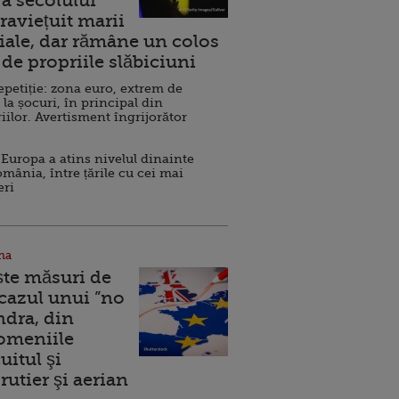
a secolului
raviețuit marii
ale, dar rămâne un colos
de propriile slăbiciuni
repetiție: zona euro, extrem de
 la șocuri, în principal din
iilor. Avertisment îngrijorător
Europa a atins nivelul dinainte
omânia, între țările cu cei mai
eri
na
ște măsuri de
 cazul unui ”no
ndra, din
Domeniile
uitul şi
rutier şi aerian