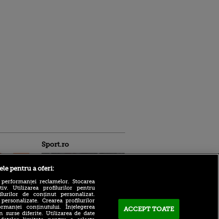
Sport.ro
ele pentru a oferi:
 performanței reclamelor. Stocarea
v. Utilizarea profilurilor pentru
ilurilor de conținut personalizat.
 personalizate. Crearea profilurilor
rmanței conținutului. Înțelegerea
ACCEPT TOATE
n surse diferite. Utilizarea de date
Adrian Mazilu a semnat:
ntru