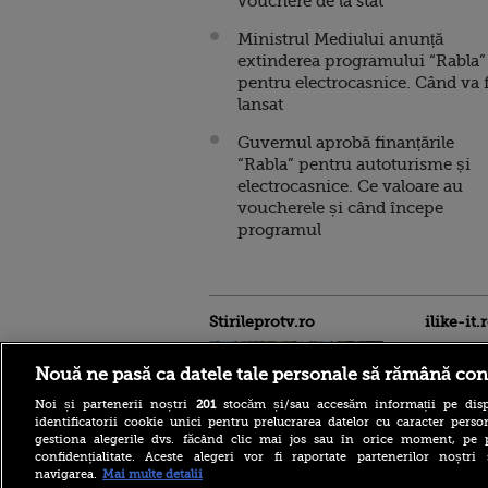
vouchere de la stat
Ministrul Mediului anunță
extinderea programului “Rabla”
pentru electrocasnice. Când va f
lansat
Guvernul aprobă finanțările
“Rabla” pentru autoturisme și
electrocasnice. Ce valoare au
voucherele și când începe
programul
Stirileprotv.ro
ilike-it.
Nouă ne pasă ca datele tale personale să rămână con
Noi și partenerii noștri
201
stocăm și/sau accesăm informații pe disp
identificatorii cookie unici pentru prelucrarea datelor cu caracter person
gestiona alegerile dvs. făcând clic mai jos sau în orice moment, pe 
confidențialitate. Aceste alegeri vor fi raportate partenerilor noștr
Un muncitor moldovean,
navigarea.
Mai multe detalii
lăsat să moară pe șantier de