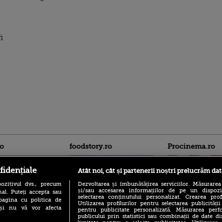
i
ro
foodstory.ro
Procinema.ro
fidențiale
Atât noi, cât și partenerii noștri prelucrăm dat
ozitivul dvs., precum
Dezvoltarea și îmbunătățirea serviciilor. Măsurarea
și/sau accesarea informațiilor de pe un dispoziti
al. Puteți accepta sau
selectarea conținutului personalizat. Crearea prof
pagina cu politica de
Utilizarea profilurilor pentru selectarea publicității
i și nu vă vor afecta
pentru publicitate personalizată. Măsurarea perfo
publicului prin statistici sau combinații de date di
(P) Descoperă Lumea
Emoții intense pe