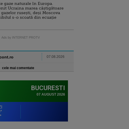
e gaze naturale în Europa.
nit Ucraina marea câștigătoare
 gazelor rusești, deși Moscova
sibilul s-o scoată din ecuație
Ads by INTERNET PROTV
ncont.ro
07.08.2026
cele mai comentate