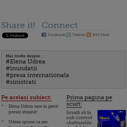
Share it!
Connect
Facebook
Twitter
RSS Feed
Mai multe despre:
#Elena Udrea
#inundatii
#presa internationala
#sinistrati
Pe acelasi subiect:
Prima pagina pe
scurt:
Elena Udrea sare la gatul
presei straine!
Invață să ții
sub control
Udrea spune ca are
cheltuielile