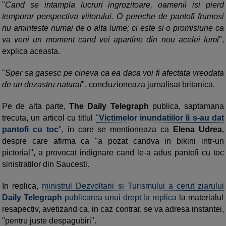
"
Cand se intampla lucruri ingrozitoare, oamenii isi pierd
temporar perspectiva viitorului. O pereche de pantofi frumosi
nu aminteste numai de o alta lume; ci este si o promisiune ca
va veni un moment cand vei apartine din nou acelei lumi
",
explica aceasta.
"
Sper sa gasesc pe cineva ca ea daca voi fi afectata vreodata
de un dezastru natural
", concluzioneaza jurnalisat britanica.
Pe de alta parte,
The Daily Telegraph
publica, saptamana
trecuta, un articol cu titlul
"
Victimelor inundatiilor li s-au dat
pantofi cu toc
"
, in care se mentioneaza ca
Elena Udrea
,
despre care afirma ca "a pozat candva in bikini intr-un
pictorial", a provocat indignare cand le-a adus pantofi cu toc
sinistratilor din Saucesti.
In replica,
ministrul Dezvoltarii si Turismului a cerut ziarului
Daily Telegraph
publicarea unui drept la replica
la materialul
resapectiv, avetizand ca, in caz contrar, se va adresa instantei,
"pentru juste despagubiri".