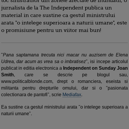
toc sinistratilor din zonele afectate de inundatii, o
jurnalista de la The Independent publica un
material in care sustine ca gestul ministrului
arata "o intelege superioara a naturii umane", este
o promisiune pentru un viitor mai bun!
"
Pana saptamana trecuta nici macar nu auzisem de Elena
Udrea, dar acum as vrea sa o imbratisez
", isi incepe articolul
publicat in editia electronica a
Independent on Sunday Joan
Smith
, care se descrie pe blogul sau,
www.politicalblonde.com, drept o romanciera, eseista si
militanta pentru drepturile omului, dar si o "pasionata
colectionara de pantofi", scrie
Mediafax
.
Ea sustine ca gestul ministrului arata "o intelege superioara a
naturii umane".