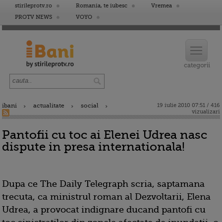
stirileprotv.ro
Romania, te iubesc
Vremea
PROTV NEWS
VOYO
ibani
actualitate
social
19 iulie 2010 07:51 / 416
vizualizari
Pantofii cu toc ai Elenei Udrea nasc
dispute in presa internationala!
Dupa ce The Daily Telegraph scria, saptamana
trecuta, ca ministrul roman al Dezvoltarii, Elena
Udrea, a provocat indignare ducand pantofi cu