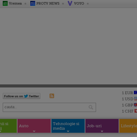
Vremea
PROTV NEWS
VOYO
1 EUR
1 USD
1 GBP
1 CHF
i si
Tehnologie si
Auto
Job-uri
Lifestyl
i
media