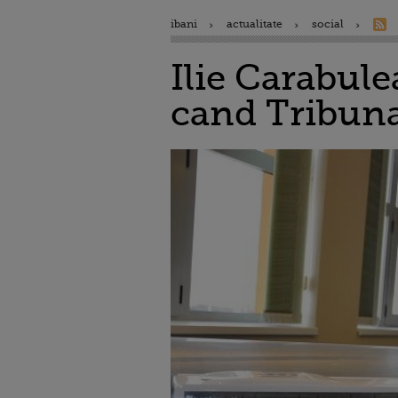
ibani
actualitate
social
Ilie Carabulea
cand Tribuna