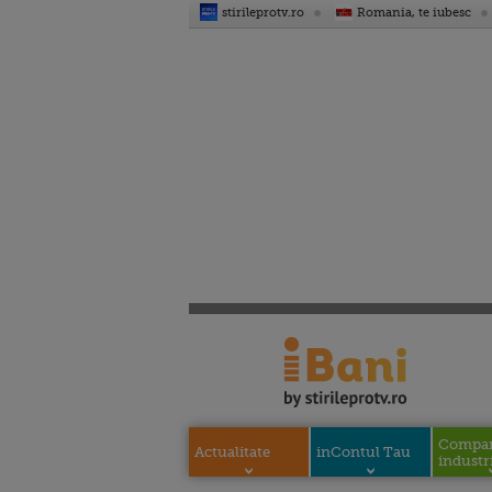
stirileprotv.ro
Romania, te iubesc
Compani
Actualitate
inContul Tau
industri