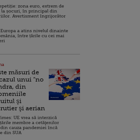
repetiție: zona euro, extrem de
 la șocuri, în principal din
iilor. Avertisment îngrijorător
Europa a atins nivelul dinainte
omânia, între țările cu cei mai
eri
na
ște măsuri de
 cazul unui ”no
ndra, din
Domeniile
uitul şi
rutier şi aerian
imes: UE vrea să interzică
 țările membre a cetăţenilor
 din cauza pandemiei încă
ve din SUA