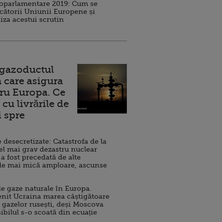
roparlamentare 2019: Cum se
cătorii Uniunii Europene și
iza acestui scrutin
 gazoductul
 care asigura
ru Europa. Ce
cu livrările de
i spre
esecretizate: Catastrofa de la
el mai grav dezastru nuclear
 a fost precedată de alte
de mai mică amploare, ascunse
e gaze naturale în Europa.
nit Ucraina marea câștigătoare
 gazelor rusești, deși Moscova
sibilul s-o scoată din ecuație