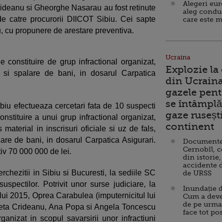
Alegeri eu
ideanu si Gheorghe Nasarau au fost retinute
aleg condu
de catre procurorii DIICOT Sibiu. Cei sapte
care este m
biu, cu propunere de arestare preventiva.
Ucraina
e constituire de grup infractional organizat,
Explozie la
a si spalare de bani, in dosarul Carpatica
din Ucraina
gazele pent
se întâmplă 
ibiu efectueaza cercetari fata de 10 suspecti
gaze ruseșt
onstituire a unui grup infractional organizat,
continent
s material in inscrisuri oficiale si uz de fals,
lare de bani, in dosarul Carpatica Asigurari.
Documente d
Cernobîl, c
iv 70 000 000 de lei.
din istorie,
accidente 
rchezitii in Sibiu si Bucuresti, la sediile SC
de URSS
uspectilor. Potrivit unor surse judiciare, la
Inundație d
ului 2015, Oprea Carabulea (imputernicitul lui
Cum a deve
de pe urma
geta Crideanu, Ana Popa si Angela Toncescu
face tot po
rganizat in scopul savarsirii unor infractiuni