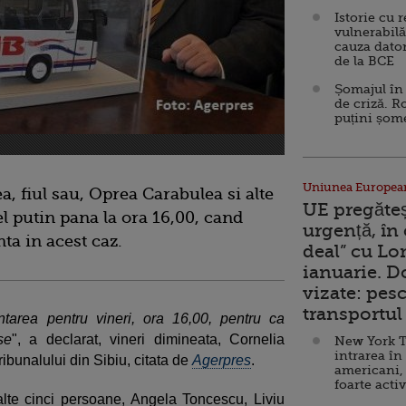
Istorie cu 
vulnerabilă
cauza dator
de la BCE
Șomajul în 
de criză. R
puțini șom
Uniunea Europea
a, fiul sau, Oprea Carabulea si alte
UE pregăte
el putin pana la ora 16,00, cand
urgență, în
ta in acest caz.
deal” cu Lo
ianuarie. 
vizate: pesc
transportul 
tarea pentru vineri, ora 16,00, pentru ca
se
", a declarat, vineri dimineata, Cornelia
New York T
intrarea în
ibunalului din Sibiu, citata de
Agerpres
.
americani,
foarte acti
 alte cinci persoane, Angela Toncescu, Liviu