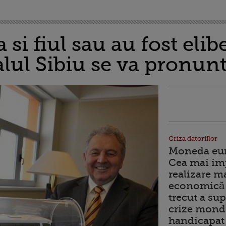
 si fiul sau au fost elib
lul Sibiu se va pronun
Criza datoriilor
Moneda euro
Cea mai im
realizare m
economică 
trecut a sup
crize mondi
handicapat 