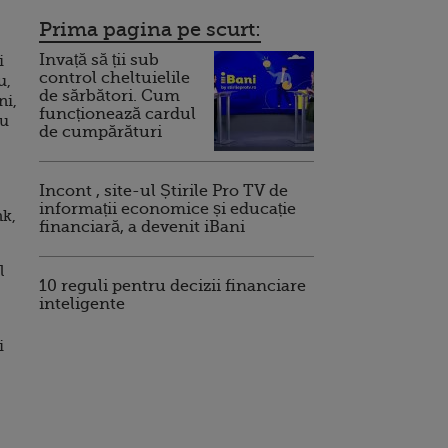
Prima pagina pe scurt:
Invață să ții sub
i
control cheltuielile
u,
de sărbători. Cum
ni,
funcționează cardul
iu
de cumpărături
Incont , site-ul Știrile Pro TV de
informații economice și educație
nk,
financiară, a devenit iBani
l
10 reguli pentru decizii financiare
inteligente
i