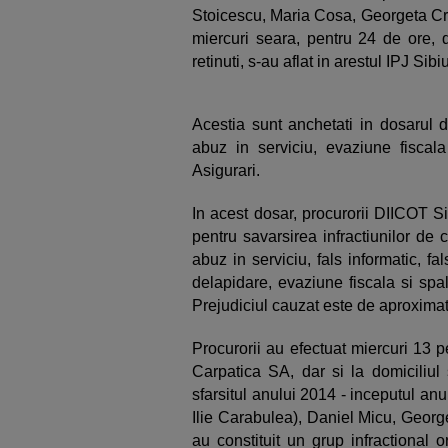
Stoicescu, Maria Cosa, Georgeta Cr
miercuri seara, pentru 24 de ore, 
retinuti, s-au aflat in arestul IPJ Si
Acestia sunt anchetati in dosarul d
abuz in serviciu, evaziune fiscal
Asigurari.
In acest dosar, procurorii DIICOT S
pentru savarsirea infractiunilor de c
abuz in serviciu, fals informatic, fal
delapidare, evaziune fiscala si spa
Prejudiciul cauzat este de aproximat
Procurorii au efectuat miercuri 13 pe
Carpatica SA, dar si la domiciliul s
sfarsitul anului 2014 - inceputul an
Ilie Carabulea), Daniel Micu, Geor
au constituit un grup infractional o