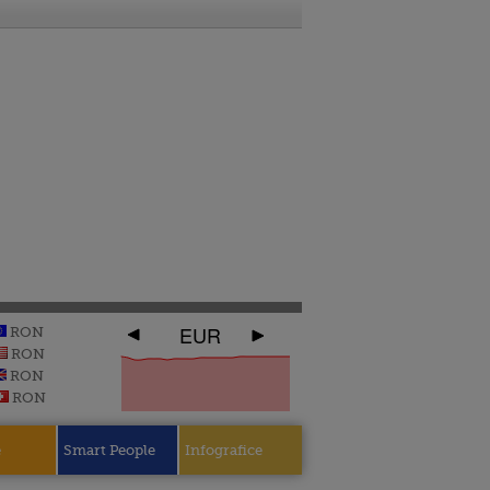
EUR
RON
RON
RON
RON
e
Smart People
Infografice