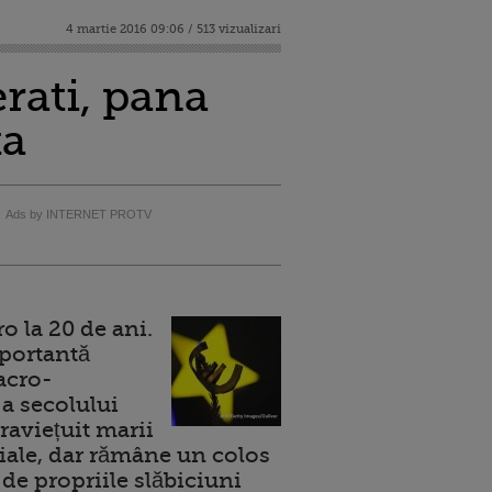
4 martie 2016 09:06 / 513 vizualizari
erati, pana
ta
Ads by INTERNET PROTV
 la 20 de ani.
portantă
acro-
a secolului
raviețuit marii
ale, dar rămâne un colos
de propriile slăbiciuni