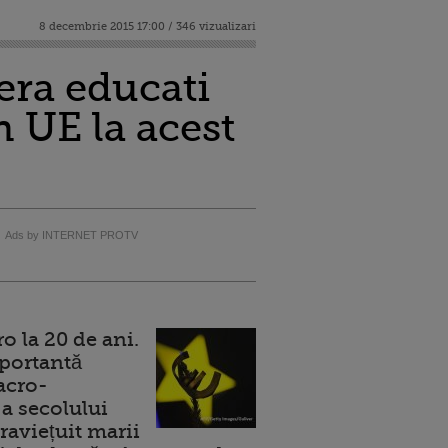
8 decembrie 2015 17:00 / 346 vizualizari
era educati
n UE la acest
Ads by INTERNET PROTV
 la 20 de ani.
portantă
acro-
a secolului
raviețuit marii