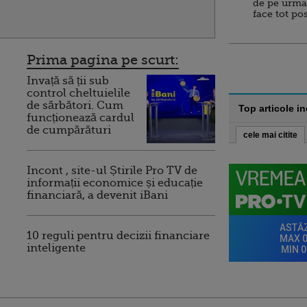
de pe urma
face tot po
Prima pagina pe scurt:
Invață să ții sub
control cheltuielile
de sărbători. Cum
Top articole i
funcționează cardul
de cumpărături
cele mai citite
Incont , site-ul Știrile Pro TV de
informații economice și educație
financiară, a devenit iBani
10 reguli pentru decizii financiare
inteligente