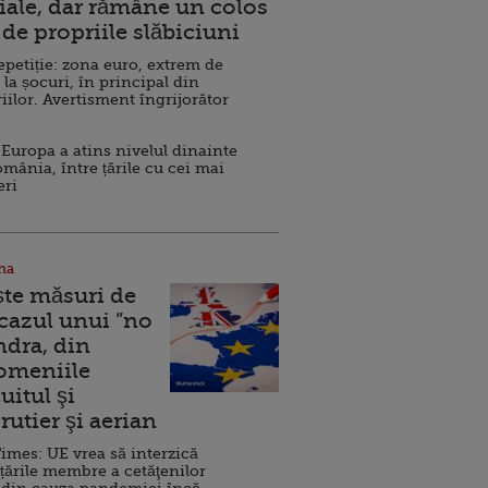
ale, dar rămâne un colos
de propriile slăbiciuni
repetiție: zona euro, extrem de
 la șocuri, în principal din
iilor. Avertisment îngrijorător
Europa a atins nivelul dinainte
omânia, între țările cu cei mai
eri
na
ște măsuri de
 cazul unui ”no
ndra, din
Domeniile
uitul şi
rutier şi aerian
imes: UE vrea să interzică
 țările membre a cetăţenilor