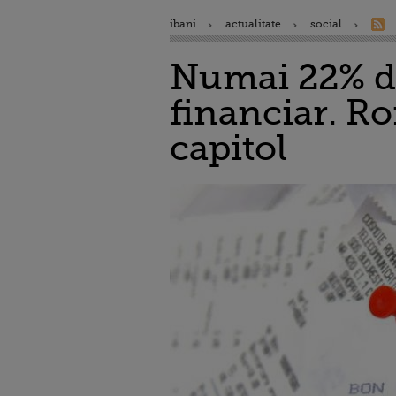
ibani
actualitate
social
Numai 22% di
financiar. Ro
capitol