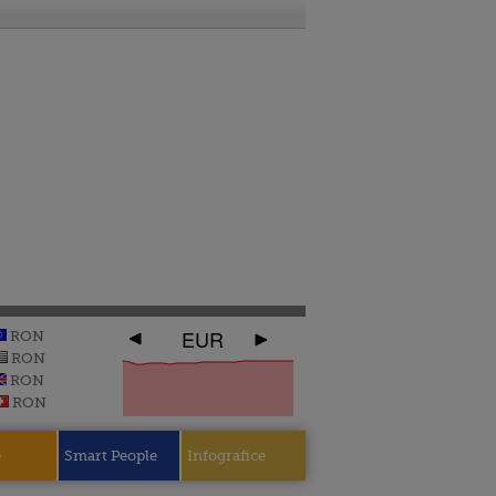
EUR
RON
RON
RON
RON
e
Smart People
Infografice