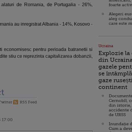
americani,
e, alaturi de Romania, de Portugalia - 26%,
foarte acti
Alegeri eu
aleg condu
care este m
omania au inregistrat Albania - 14%, Kosovo -
Ucraina
i economisesc pentru perioada batranetii si
Explozie la
ite stiu ce reprezinta capitalizarea dobanzii,
din Ucraina
gazele pent
se întâmplă 
gaze ruseșt
continent
t
Documente d
Cernobîl, c
Twitter
RSS Feed
din istorie,
accidente 
de URSS
 17:00
Inundație d
Cum a deve