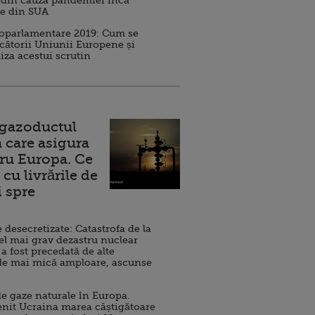
 din cauza pandemiei încă
ve din SUA
roparlamentare 2019: Cum se
cătorii Uniunii Europene și
iza acestui scrutin
 gazoductul
 care asigura
ru Europa. Ce
cu livrările de
i spre
esecretizate: Catastrofa de la
el mai grav dezastru nuclear
 a fost precedată de alte
de mai mică amploare, ascunse
e gaze naturale în Europa.
nit Ucraina marea câștigătoare