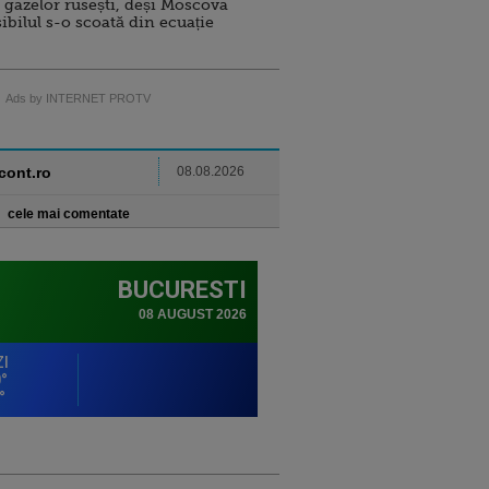
 gazelor rusești, deși Moscova
sibilul s-o scoată din ecuație
Ads by INTERNET PROTV
ncont.ro
08.08.2026
cele mai comentate