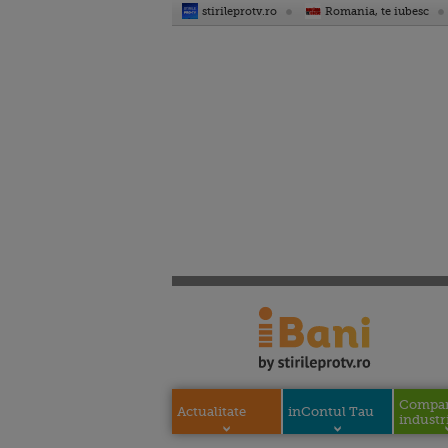
stirileprotv.ro
Romania, te iubesc
Compani
Actualitate
inContul Tau
industri