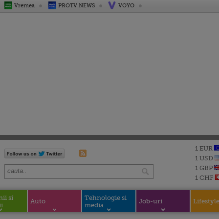
Vremea
PROTV NEWS
VOYO
1 EUR
1 USD
1 GBP
1 CHF
i si
Tehnologie si
Auto
Job-uri
Lifestyl
i
media