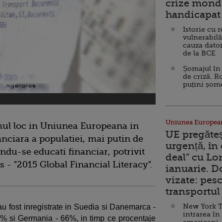
crize mondi
handicapat 
Istorie cu 
vulnerabilă
cauza dator
de la BCE
Șomajul în 
de criză. R
puțini șom
Uniunea Europea
mul loc in Uniunea Europeana in
UE pregăte
anciara a populatiei, mai putin de
urgență, în
du-se educati financiar, potrivit
deal” cu Lo
 - "2015 Global Financial Literacy".
ianuarie. 
vizate: pesc
transportul 
New York T
au fost inregistrate in Suedia si Danemarca -
intrarea în
7% si Germania - 66%, in timp ce procentaje