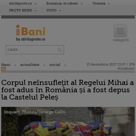
stirileprotv.ro
Romania, te iubesc
Vremea
PROTV NEWS
VOYO
ibani
actualitate
social
13 decembrie 2017 13:07 / 278
vizualizari
Corpul neînsufleţit al Regelui Mihai a
fost adus în România și a fost depus
la Castelul Peleș