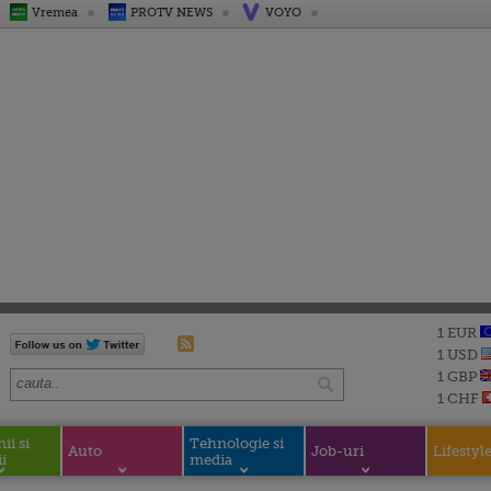
Vremea
PROTV NEWS
VOYO
1 EUR
1 USD
1 GBP
1 CHF
i si
Tehnologie si
Auto
Job-uri
Lifestyl
i
media