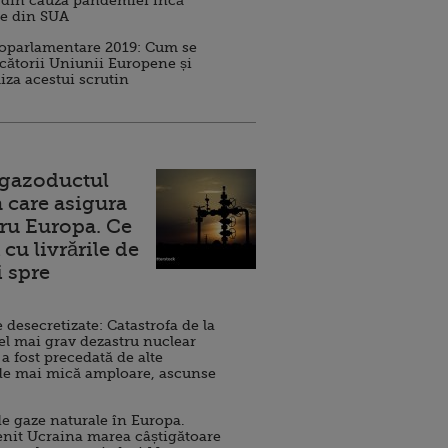
 din cauza pandemiei încă
ve din SUA
roparlamentare 2019: Cum se
cătorii Uniunii Europene și
iza acestui scrutin
 gazoductul
 care asigura
ru Europa. Ce
cu livrările de
i spre
esecretizate: Catastrofa de la
el mai grav dezastru nuclear
 a fost precedată de alte
de mai mică amploare, ascunse
e gaze naturale în Europa.
nit Ucraina marea câștigătoare