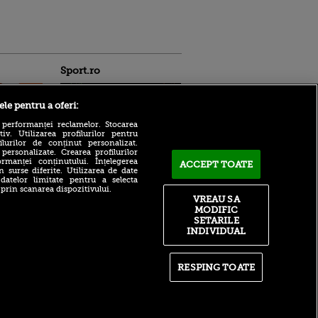
Sport.ro
ele pentru a oferi:
 performanței reclamelor. Stocarea
v. Utilizarea profilurilor pentru
ilurilor de conținut personalizat.
 personalizate. Crearea profilurilor
rmanței conținutului. Înțelegerea
ACCEPT TOATE
Zuffa Boxing 10, LIVE pe
n surse diferite. Utilizarea de date
ntru
VOYO SPORT 1! Românul
 datelor limitate pentru a selecta
ita lui,
Daniel Buciuc are meciul
 prin scanarea dispozitivului.
t tată!
VREAU SA
carierei cu Louis Greene
MODIFIC
, Adela
Neluțu Varga a ajuns la
SETARILE
rol
capătul puterilor! Ce se
INDIVIDUAL
V
întâmplă cu patronul CFR
Cluj: „Cât să mai pierd
pă o
bani?”
n film, Sir
RESPING TOATE
se
Ajax - Shelbourne, LIVE pe
n muzică
VOYO SPORT 1 azi, de la
21:00 | Cine arbitrează
meciul + echipe probabile
de start