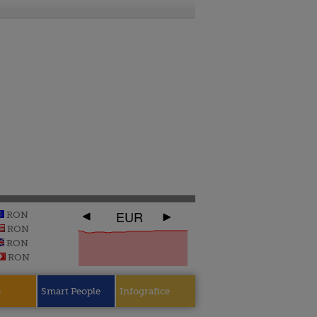
EUR
RON
RON
RON
RON
e
Smart People
Infografice