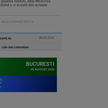
 gazelor rusești, deși Moscova
sibilul s-o scoată din ecuație
Ads by INTERNET PROTV
ncont.ro
06.08.2026
cele mai comentate