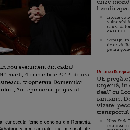
crize mondi
handicapat 
Istorie cu 
vulnerabilă
cauza dator
de la BCE
Șomajul în 
de criză. R
puțini șom
a un nou eveniment din cadrul
Uniunea Europea
!” marti, 4 decembrie 2012, de ora
UE pregăte
Visinescu, proprietara Domeniilor
urgență, în
ului: „Antreprenoriat pe gustul
deal” cu Lo
ianuarie. 
vizate: pesc
transportul 
New York T
i cunoscuta femeie oenolog din Romania,
intrarea în
Sahateni
vinuri speciale, cu personalitate.