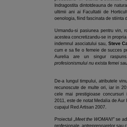
Indragostita dintotdeauna de natura 
ultimii ani ai Facultatii de Horticu
oenologia, fiind fascinata de stiinta d
Urmandu-si pasiunea pentru vin, ro
acestea concretizandu-se in propria p
indemnul asociatului sau,
Steve C
cum e sa fie o femeie de succes p
Aurelia are un singur raspuns
profesionismului nu exista femei sau 
De-a lungul timpului, atributele vi
recunoscute de multe ori, iar in 2
cele mai prestigioase concursuri i
2011, este de notat Medalia de Aur 
cupajul Red Artisan 2007.
Proiectul
„Meet the WOMAN!”
se adr
profesionale, antreprenoarelor sau c