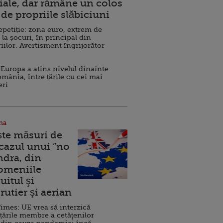
ale, dar rămâne un colos
de propriile slăbiciuni
repetiție: zona euro, extrem de
 la șocuri, în principal din
iilor. Avertisment îngrijorător
Europa a atins nivelul dinainte
omânia, între țările cu cei mai
eri
na
ște măsuri de
 cazul unui ”no
ndra, din
Domeniile
uitul şi
rutier şi aerian
imes: UE vrea să interzică
 țările membre a cetăţenilor