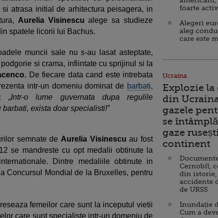
americani,
foarte acti
si atrasa initial de arhitectura peisagera, in
ltura,
Aurelia Visinescu
alege sa studieze
Alegeri eu
aleg condu
in spatele licorii lui Bachus.
care este m
adele muncii sale nu s-au lasat asteptate,
odgorie si crama, infiintate cu sprijinul si la
acenco.
De fiecare data cand este intrebata
Ucraina
rezenta intr-un domeniu dominat de
barbati
,
Explozie la
: „
Intr-o lume guvernata dupa regulile
din Ucraina
barbati, exista doar specialisti!”
gazele pent
se întâmplă 
gaze ruseșt
nurilor semnate de
Aurelia Visinescu
au fost
continent
012 se mandreste cu opt medalii obtinute la
Documente d
nternationale. Dintre medaliile obtinute in
Cernobîl, c
la Concursul Mondial de la Bruxelles, pentru
din istorie,
accidente 
de URSS
eseaza femeilor care sunt la inceputul vietii
Inundație d
Cum a deve
elor care sunt specialiste intr-un domeniu de