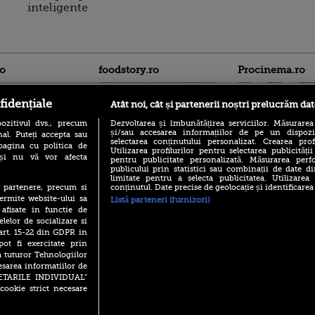
inteligente
ro
foodstory.ro
Procinema.ro
fidențiale
Atât noi, cât și partenerii noștri prelucrăm dat
ozitivul dvs., precum
Dezvoltarea și îmbunătățirea serviciilor. Măsurarea
și/sau accesarea informațiilor de pe un dispoziti
al. Puteți accepta sau
selectarea conținutului personalizat. Crearea prof
pagina cu politica de
Utilizarea profilurilor pentru selectarea publicității
i și nu vă vor afecta
pentru publicitate personalizată. Măsurarea perfo
publicului prin statistici sau combinații de date di
(P) Descoperă Lumea
Emoții intense pe
limitate pentru a selecta publicitatea. Utilizarea
Evenimentelor din România
Sebastian Stan! Iub
conținutul. Date precise de geolocație și identificarea
te partenere, precum si
cu Transilvania Events!
Annabelle, l-a făcu
ermite website-ului sa
Listă parteneri (furnizori)
(P) Raku, gaming intens și o
 afisate in functie de
Din 14 septembrie
pauză binemeritată cu...
elelor de socializare si
Popescu revine în 
pizza Guseppe
 art. 15-22 din GDPR in
principal la Pro T
pot fi exercitate prin
(P) Poți folosi bonurile de
La 88 de ani și du
a tuturor Tehnologiilor
masă pentru a comanda
carieră fabuloasă î
mâncare acasă? Lista
esarea informatiilor de
Anthony Hopkins 
aplicațiilor care le acceptă
SETARILE INDIVIDUAL”
lansează oficial î
cookie strict necesare