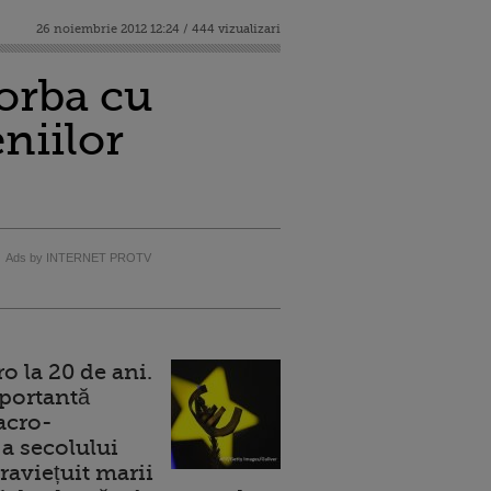
26 noiembrie 2012 12:24 / 444 vizualizari
orba cu
niilor
Ads by INTERNET PROTV
 la 20 de ani.
portantă
acro-
a secolului
raviețuit marii