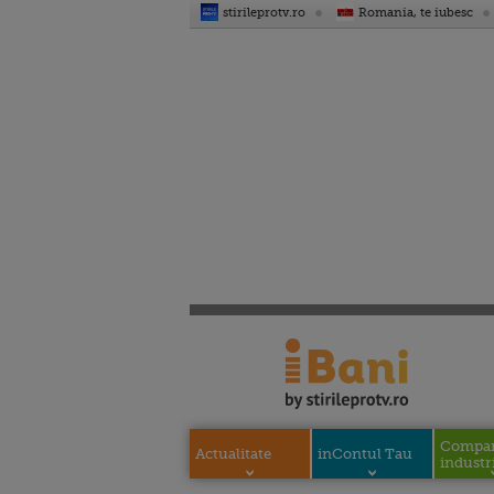
stirileprotv.ro
Romania, te iubesc
Compani
Actualitate
inContul Tau
industri