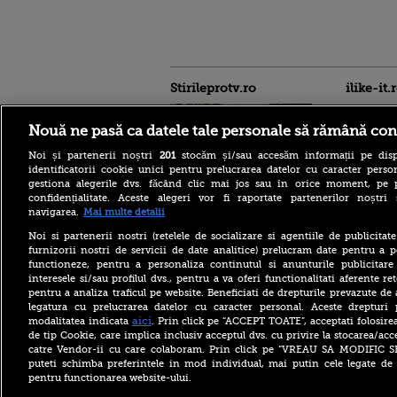
Stirileprotv.ro
ilike-it.
Nouă ne pasă ca datele tale personale să rămână con
Noi și partenerii noștri
201
stocăm și/sau accesăm informații pe disp
identificatorii cookie unici pentru prelucrarea datelor cu caracter person
gestiona alegerile dvs. făcând clic mai jos sau în orice moment, pe 
confidențialitate. Aceste alegeri vor fi raportate partenerilor noștr
Regula pe care turiștii
navigarea.
Mai multe detalii
trebuie să o știe înainte de a
merge la piscină în Franța.
Noi si partenerii nostri (retelele de socializare si agentiile de publicita
Ce costume de baie sunt
furnizorii nostri de servicii de date analitice) prelucram date pentru a p
interzise
functioneze, pentru a personaliza continutul si anunturile publicitare
interesele si/sau profilul dvs., pentru a va oferi functionalitati aferente ret
O femeie era să piardă
pentru a analiza traficul pe website. Beneficiati de drepturile prevazute de
vacanța din cauza unei
greșeli aparent banale. Ce s-
legatura cu prelucrarea datelor cu caracter personal. Aceste drepturi 
a întâmplat la aeroport
aici
modalitatea indicata
. Prin click pe “ACCEPT TOATE”, acceptati folosire
de tip Cookie, care implica inclusiv acceptul dvs. cu privire la stocarea/acc
Billie Eilish, de
catre Vendor-ii cu care colaboram. Prin click pe “VREAU SA MODIFIC 
nerecunoscut pe platourile
puteti schimba preferintele in mod individual, mai putin cele legate de 
de filmare. Transformarea
pentru functionarea website-ului.
spectaculoasă pentru
primul său rol major într-un