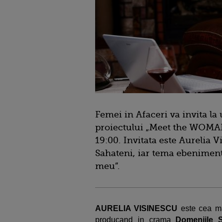
Femei in Afaceri va invita l
proiectului „Meet the WOMAN
19:00. Invitata este Aurelia 
Sahateni, iar tema ebeniment
meu”.
AURELIA VISINESCU
este cea ma
producand in crama
Domeniile 