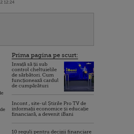
2 12:24
Prima pagina pe scurt:
Invață să ții sub
control cheltuielile
de sărbători. Cum
funcționează cardul
de cumpărături
de
Incont , site-ul Știrile Pro TV de
informații economice și educație
de
financiară, a devenit iBani
10 reguli pentru decizii financiare