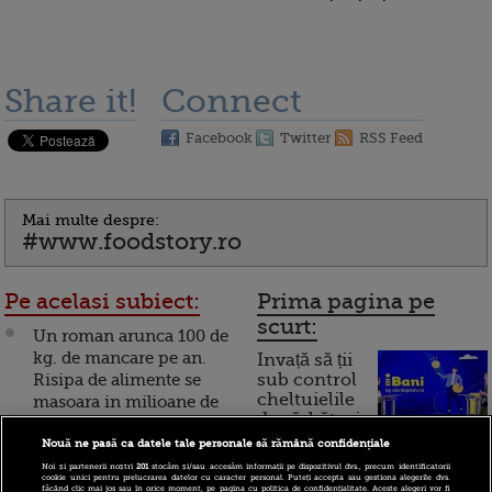
Share it!
Connect
Facebook
Twitter
RSS Feed
Mai multe despre:
#www.foodstory.ro
Pe acelasi subiect:
Prima pagina pe
scurt:
Un roman arunca 100 de
kg. de mancare pe an.
Invață să ții
Risipa de alimente se
sub control
cheltuielile
masoara in milioane de
de sărbători.
tone VIDEO
Cum
Nouă ne pasă ca datele tale personale să rămână confidențiale
Orasul dezmatului
Noi și partenerii noștri
201
stocăm și/sau accesăm informații pe dispozitivul dvs., precum identificatorii
funcționează cardul de
cookie unici pentru prelucrarea datelor cu caracter personal. Puteți accepta sau gestiona alegerile dvs.
culinar. Destinatia
făcând clic mai jos sau în orice moment, pe pagina cu politica de confidențialitate. Aceste alegeri vor fi