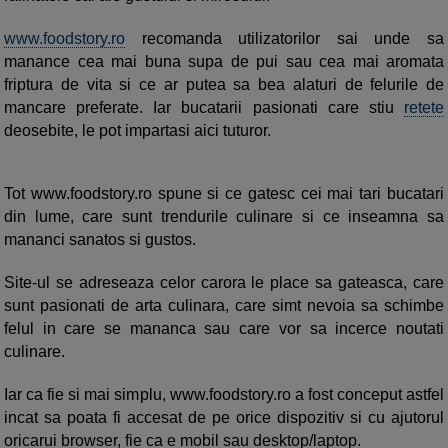
www.foodstory.ro
recomanda utilizatorilor sai unde sa
manance cea mai buna supa de pui sau cea mai aromata
friptura de vita si ce ar putea sa bea alaturi de felurile de
mancare preferate. Iar bucatarii pasionati care stiu
retete
deosebite, le pot impartasi aici tuturor.
Tot www.foodstory.ro spune si ce gatesc cei mai tari bucatari
din lume, care sunt trendurile culinare si ce inseamna sa
mananci sanatos si gustos.
Site-ul se adreseaza celor carora le place sa gateasca, care
sunt pasionati de arta culinara, care simt nevoia sa schimbe
felul in care se mananca sau care vor sa incerce noutati
culinare.
Iar ca fie si mai simplu, www.foodstory.ro a fost conceput astfel
incat sa poata fi accesat de pe orice dispozitiv si cu ajutorul
oricarui browser, fie ca e mobil sau desktop/laptop.