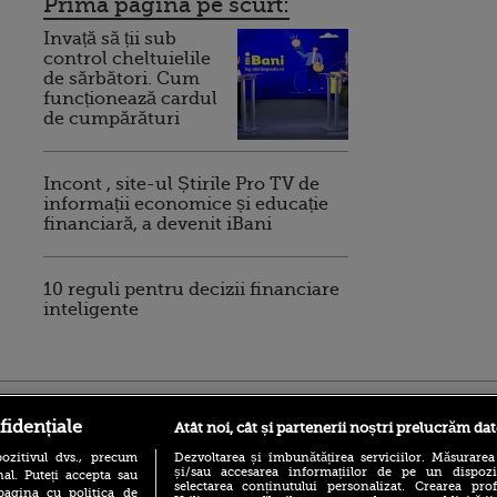
Prima pagina pe scurt:
Invață să ții sub
control cheltuielile
de sărbători. Cum
funcționează cardul
de cumpărături
Incont , site-ul Știrile Pro TV de
informații economice și educație
financiară, a devenit iBani
10 reguli pentru decizii financiare
inteligente
ro
foodstory.ro
Procinema.ro
fidențiale
Atât noi, cât și partenerii noștri prelucrăm dat
ozitivul dvs., precum
Dezvoltarea și îmbunătățirea serviciilor. Măsurarea
și/sau accesarea informațiilor de pe un dispoziti
al. Puteți accepta sau
selectarea conținutului personalizat. Crearea prof
pagina cu politica de