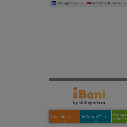
stirileprotv.ro
Romania, te iubesc
Compani
Actualitate
inContul Tau
industri