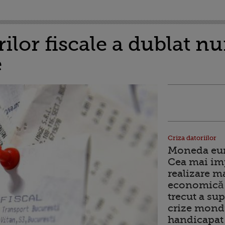
ilor fiscale a dublat n
e
Criza datoriilor
Moneda euro
Cea mai im
realizare m
economică 
trecut a sup
crize mondi
handicapat 