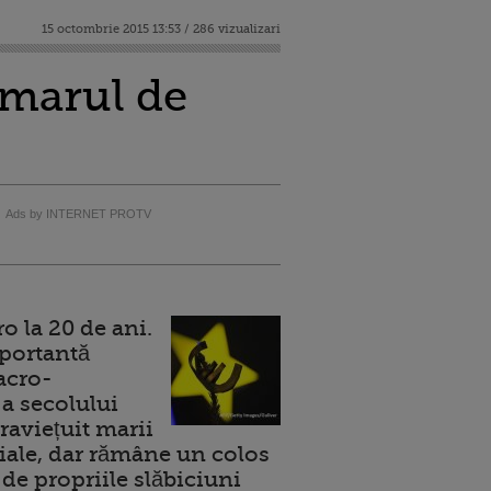
15 octombrie 2015 13:53 / 286 vizualizari
umarul de
Ads by INTERNET PROTV
 la 20 de ani.
portantă
acro-
a secolului
raviețuit marii
ale, dar rămâne un colos
de propriile slăbiciuni