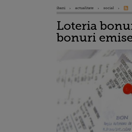
ibani
actualitate
social
Loteria bonur
bonuri emis