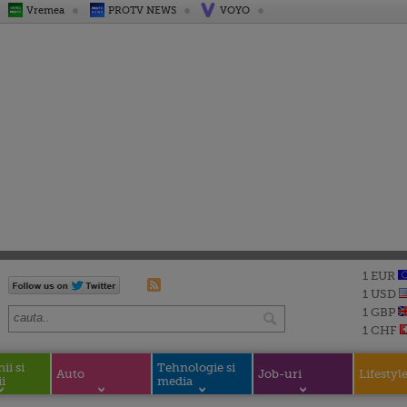
Vremea
PROTV NEWS
VOYO
1 EUR
1 USD
1 GBP
1 CHF
i si
Tehnologie si
Auto
Job-uri
Lifestyl
i
media