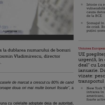
Istorie cu 
vulnerabilă
cauza dator
de la BCE
Șomajul în 
de criză. R
puțini șom
Uniunea Europea
dus la dublarea numarului de bonuri
UE pregăte
 Cosmin Vladimirescu, director
urgență, în
a.
deal” cu Lo
ianuarie. 
vizate: pesc
transportul 
 casele de marcat a crescut cu 80% de cand
proape doua ori mai multe bonuri fiscale",
a
New York T
intrarea în
americani,
foarte acti
una cu celelalte adoptate deja de autoritati,