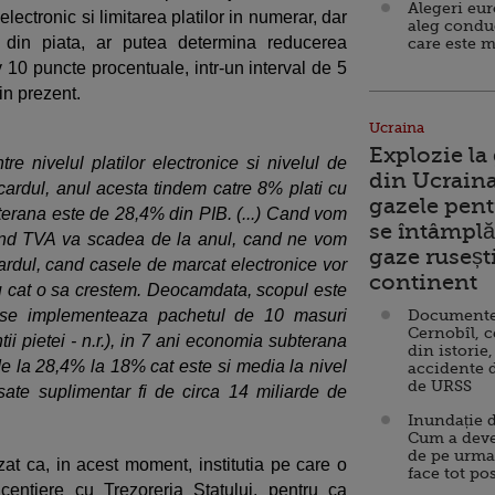
Alegeri eu
lectronic si limitarea platilor in numerar, dar
aleg condu
 din piata, ar putea determina reducerea
care este m
10 puncte procentuale, intr-un interval de 5
 in prezent.
Ucraina
Explozie la
tre nivelul platilor electronice si nivelul de
din Ucraina
 cardul, anul acesta tindem catre 8% plati cu
gazele pent
erana este de 28,4% din PIB. (...) Cand vom
se întâmplă 
cand TVA va scadea de la anul, cand ne vom
gaze ruseșt
cardul, cand casele de marcat electronice vor
continent
u cat o sa crestem. Deocamdata, scopul este
se implementeaza pachetul de 10 masuri
Documente d
Cernobîl, c
i pietei - n.r.), in 7 ani economia subterana
din istorie,
e la 28,4% la 18% cat este si media la nivel
accidente 
de URSS
sate suplimentar fi de circa 14 miliarde de
Inundație d
Cum a deve
de pe urma
t ca, in acest moment, institutia pe care o
face tot po
centiere cu Trezoreria Statului, pentru ca