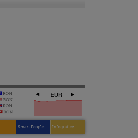
EUR
RON
RON
RON
RON
e
Smart People
Infografice