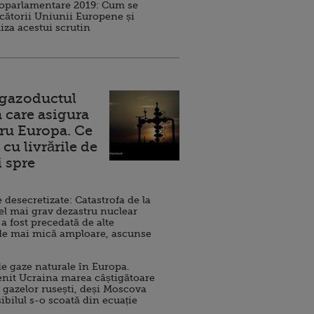
roparlamentare 2019: Cum se
cătorii Uniunii Europene și
iza acestui scrutin
 gazoductul
 care asigura
ru Europa. Ce
cu livrările de
i spre
esecretizate: Catastrofa de la
el mai grav dezastru nuclear
 a fost precedată de alte
de mai mică amploare, ascunse
e gaze naturale în Europa.
nit Ucraina marea câștigătoare
 gazelor rusești, deși Moscova
sibilul s-o scoată din ecuație