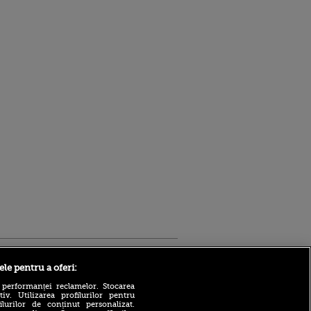
Sport.ro
ele pentru a oferi:
 performanței reclamelor. Stocarea
v. Utilizarea profilurilor pentru
ilurilor de conținut personalizat.