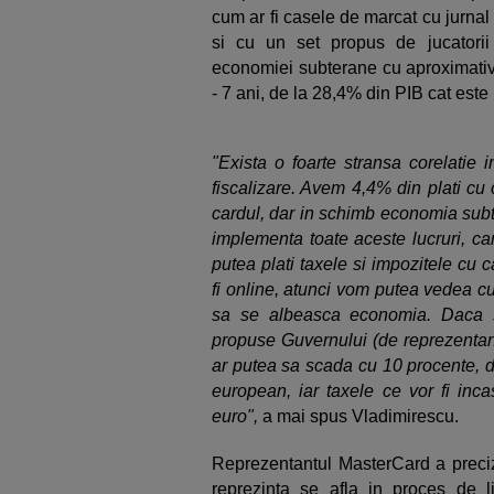
cum ar fi casele de marcat cu jurnal e
si cu un set propus de jucatorii
economiei subterane cu aproximativ 
- 7 ani, de la 28,4% din PIB cat este
"Exista o foarte stransa corelatie in
fiscalizare. Avem 4,4% din plati cu
cardul, dar in schimb economia subt
implementa toate aceste lucruri, 
putea plati taxele si impozitele cu 
fi online, atunci vom putea vedea c
sa se albeasca economia. Daca 
propuse Guvernului (de reprezentanti
ar putea sa scada cu 10 procente, d
european, iar taxele ce vor fi inca
euro",
a mai spus Vladimirescu.
Reprezentantul MasterCard a preciza
reprezinta se afla in proces de li