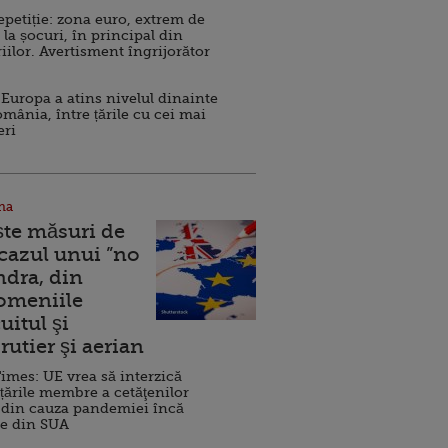
repetiție: zona euro, extrem de
 la șocuri, în principal din
iilor. Avertisment îngrijorător
Europa a atins nivelul dinainte
omânia, între țările cu cei mai
eri
na
ște măsuri de
 cazul unui ”no
ndra, din
Domeniile
uitul şi
rutier şi aerian
imes: UE vrea să interzică
 țările membre a cetăţenilor
 din cauza pandemiei încă
ve din SUA