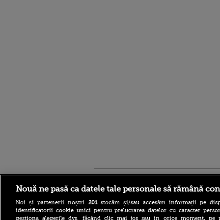
Stirileprotv.ro
ilike-it.
Nouă ne pasă ca datele tale personale să rămână con
Noi și partenerii noștri
201
stocăm și/sau accesăm informații pe disp
identificatorii cookie unici pentru prelucrarea datelor cu caracter person
gestiona alegerile dvs. făcând clic mai jos sau în orice moment, pe 