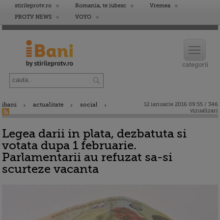
stirileprotv.ro
Romania, te iubesc
Vremea
PROTV NEWS
VOYO
ibani
actualitate
social
12 ianuarie 2016 09:55 / 346
vizualizari
Legea darii in plata, dezbatuta si
votata dupa 1 februarie.
Parlamentarii au refuzat sa-si
scurteze vacanta