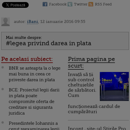
Facebook
Twitter
RSS Feed
autor:
iBani
, 12 ianuarie 2016 09:55
Mai multe despre:
#legea privind darea in plata
Pe acelasi subiect:
Prima pagina pe
scurt:
BNR se asteapta la o lege
mai buna in ceea ce
Invață să ții
priveste darea in plata
sub control
cheltuielile
BCE: Proiectul legii darii
de sărbători.
Cum
in plata poate
compromite oferta de
funcționează cardul de
creditare si siguranta
cumpărături
juridica
Presedintele Iohannis a
Incont , site-ul Știrile Pro
cerut reexaminarea legii