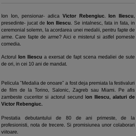
Ion Ion, pensionar- adica
Victor Rebengiuc
.
Ion Iliescu
,
presedinte- jucat de
Ion Iliescu
. Se intalnesc, fata in fata, in
ceremonial solemn, la acordarea unei medalii, pentru fapte de
arme. Care fapte de arme? Aici e misterul si astfel porneste
comedia.
Actorul
Ion Iliescu
a exersat de fapt scena medaliei de sute
de ori, in cei 10 ani de mandat.
Pelicula "Medalia de onoare" a fost deja premiata la festivaluri
de film de la Torino, Salonic, Zagreb sau Miami. Pe afis
zambeste cuceritor si actorul secund I
on Iliescu, alaturi de
Victor Rebengiuc.
Prestatia debutantului de 80 de ani primeste, de la
profesionisti, nota de trecere. Si promisiunea unor colaborari
viitoare.