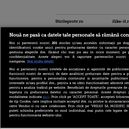
Stirileprotv.ro
ilike-it.
Nouă ne pasă ca datele tale personale să rămână con
Noi și partenerii noștri
201
stocăm și/sau accesăm informații pe disp
identificatorii cookie unici pentru prelucrarea datelor cu caracter person
gestiona alegerile dvs. făcând clic mai jos sau în orice moment, pe 
confidențialitate. Aceste alegeri vor fi raportate partenerilor noștr
Un muncitor moldovean,
navigarea.
Mai multe detalii
lăsat să moară pe șantier de
șase colegi români. Nimeni
Noi si partenerii nostri (retelele de socializare si agentiile de publicita
nu a sunat la ambulanță
furnizorii nostri de servicii de date analitice) prelucram date pentru a p
timp de două ore
functioneze, pentru a personaliza continutul si anunturile publicitare
interesele si/sau profilul dvs., pentru a va oferi functionalitati aferente ret
Arabia Saudită, Turcia și
pentru a analiza traficul pe website. Beneficiati de drepturile prevazute de
Pakistanul, acord de
legatura cu prelucrarea datelor cu caracter personal. Aceste drepturi 
apărare comună. „Orice
atac armat împotriva unuia,
aici
modalitatea indicata
. Prin click pe “ACCEPT TOATE”, acceptati folosire
un atac împotriva tuturor”
de tip Cookie, care implica inclusiv acceptul dvs. cu privire la stocarea/acc
catre Vendor-ii cu care colaboram. Prin click pe “VREAU SA MODIFIC 
O femeie de 82 de ani și-a
puteti schimba preferintele in mod individual, mai putin cele legate de 
recăpătat vederea cu
pentru functionarea website-ului.
ajutorul inteligenței
artificiale. „Nu credeam că
voi putea vedea din nou”