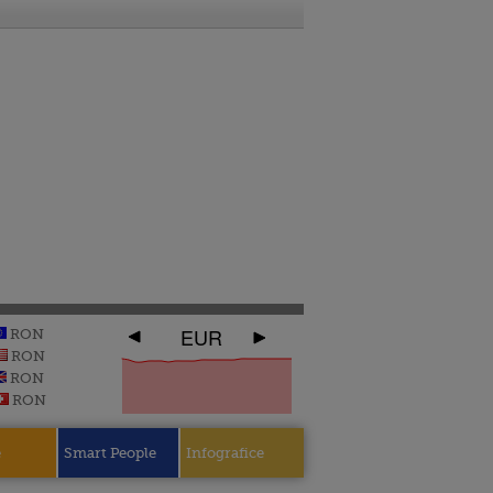
EUR
RON
RON
RON
RON
e
Smart People
Infografice