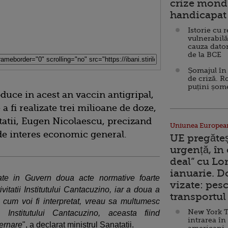
crize mondi
handicapat 
Istorie cu 
vulnerabilă
cauza dator
de la BCE
Șomajul în 
de criză. R
puțini șom
duce in acest an vaccin antigripal,
a fi realizate trei milioane de doze,
atatii, Eugen Nicolaescu, precizand
Uniunea Europea
 de interes economic general.
UE pregăte
urgență, în
deal” cu Lo
ianuarie. 
obate in Guvern doua acte normative foarte
vizate: pesc
vitatii Institutului Cantacuzino, iar a doua a
transportul 
ent cum voi fi interpretat, vreau sa multumesc
New York T
 Institutului Cantacuzino, aceasta fiind
intrarea în
vernare
", a declarat ministrul Sanatatii.