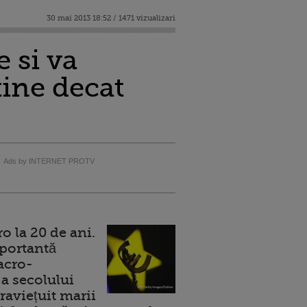
30 mai 2013 18:52 / 1471 vizualizari
 si va
tine decat
Ads by INTERNET PROTV
 la 20 de ani.
portantă
acro-
a secolului
raviețuit marii