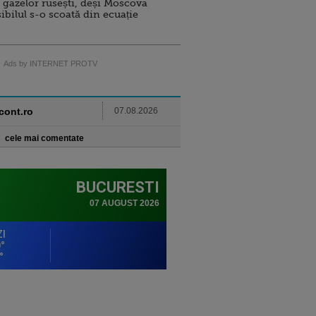
 gazelor rusești, deși Moscova
sibilul s-o scoată din ecuație
Ads by INTERNET PROTV
ncont.ro
07.08.2026
cele mai comentate