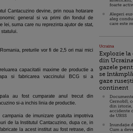
americani,
foarte acti
tul Cantacuzino devine, prin noua hotarare
Alegeri eu
conomic general si va primi din fondul de
aleg condu
care este m
 lei, suma care nu reprezinta ajutor de stat,
statului.
Ucraina
 Romania, preturile vor fi de 2,5 ori mai mici
Explozie la
din Ucraina
gazele pent
 reluarea capacitatii maxime de productie a
se întâmplă 
ceapa si fabricarea vaccinului BCG si a
gaze ruseșt
continent
ipala au fost cumparate anul trecut din
Documente d
Cernobîl, c
cuzino si-a inchis linia de productie.
din istorie,
accidente 
n campania de imunizare gratuita impotriva
de URSS
nuri de la Institutul Cantacuzino, dupa ce, in
Inundație d
bricate la acest institut au fost retrase, din
Cum a deve