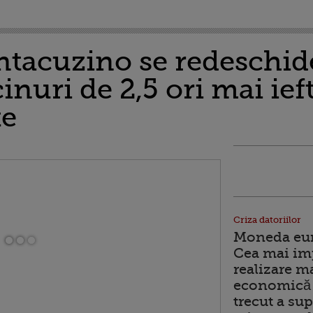
ntacuzino se redeschide
nuri de 2,5 ori mai ief
te
Criza datoriilor
Moneda euro
Cea mai im
realizare m
economică 
trecut a sup