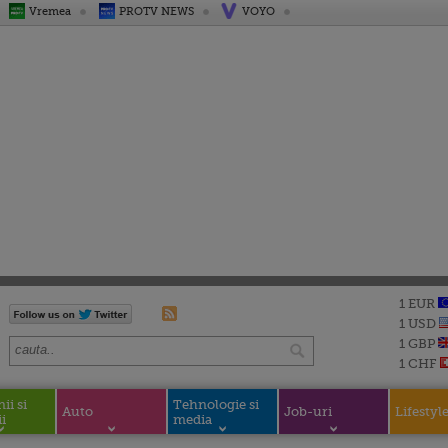
Vremea
PROTV NEWS
VOYO
1 EUR
1 USD
1 GBP
1 CHF
i si
Tehnologie si
Auto
Job-uri
Lifestyl
i
media