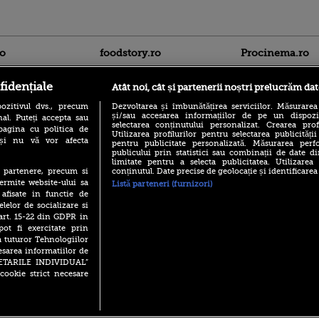
ro
foodstory.ro
Procinema.ro
fidențiale
Atât noi, cât și partenerii noștri prelucrăm dat
ozitivul dvs., precum
Dezvoltarea și îmbunătățirea serviciilor. Măsurarea
și/sau accesarea informațiilor de pe un dispoziti
al. Puteți accepta sau
selectarea conținutului personalizat. Crearea prof
pagina cu politica de
Utilizarea profilurilor pentru selectarea publicității
i și nu vă vor afecta
pentru publicitate personalizată. Măsurarea perfo
publicului prin statistici sau combinații de date di
(P) Descoperă Lumea
Emoții intense pe
limitate pentru a selecta publicitatea. Utilizarea
Evenimentelor din România
Sebastian Stan! Iub
conținutul. Date precise de geolocație și identificarea
te partenere, precum si
cu Transilvania Events!
Annabelle, l-a făcu
ermite website-ului sa
Listă parteneri (furnizori)
(P) Raku, gaming intens și o
 afisate in functie de
Din 14 septembrie
pauză binemeritată cu...
elelor de socializare si
Popescu revine în 
pizza Guseppe
 art. 15-22 din GDPR in
principal la Pro T
pot fi exercitate prin
(P) Poți folosi bonurile de
La 88 de ani și du
a tuturor Tehnologiilor
masă pentru a comanda
carieră fabuloasă î
mâncare acasă? Lista
esarea informatiilor de
Anthony Hopkins 
aplicațiilor care le acceptă
SETARILE INDIVIDUAL”
lansează oficial î
cookie strict necesare