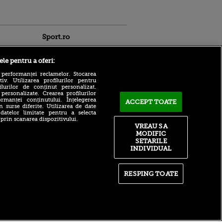
Sport.ro
ele pentru a oferi:
 performanței reclamelor. Stocarea
v. Utilizarea profilurilor pentru
ilurilor de conținut personalizat.
 personalizate. Crearea profilurilor
rmanței conținutului. Înțelegerea
ACCEPT TOATE
ANAD a făcut anunțul după
n surse diferite. Utilizarea de date
ce TAS a dat verdictul în
ntru
 datelor limitate pentru a selecta
scandalul de dopaj în care
ita lui,
 prin scanarea dispozitivului.
este vizat Cosmin Matei
t tată!
VREAU SA
MODIFIC
Adrian Mazilu a semnat:
, Adela
SETARILE
”Este noul nostru jucător”
rol
INDIVIDUAL
V
Rapid a adus un atacant
care a uitat să marcheze.
pă o
Cifrele care ridică semne de
n film, Sir
RESPING TOATE
întrebare
se
n muzică