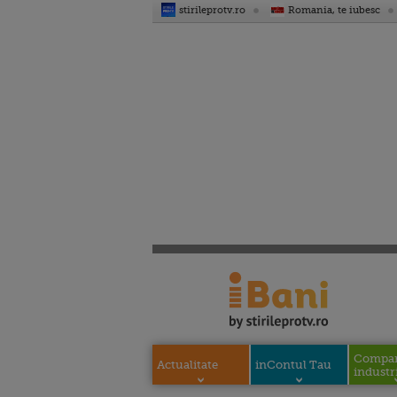
stirileprotv.ro
Romania, te iubesc
Compani
Actualitate
inContul Tau
industri