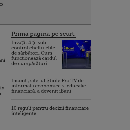
o
Prima pagina pe scurt:
Invață să ții sub
control cheltuielile
,
de sărbători. Cum
funcționează cardul
ani
de cumpărături
Incont , site-ul Știrile Pro TV de
informații economice și educație
din
financiară, a devenit iBani
i
10 reguli pentru decizii financiare
inteligente