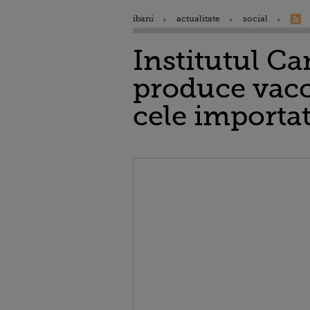
ibani
actualitate
social
Institutul Ca
produce vacci
cele importa