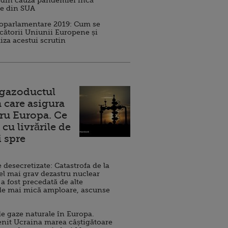
 din cauza pandemiei încă
ve din SUA
roparlamentare 2019: Cum se
cătorii Uniunii Europene și
iza acestui scrutin
 gazoductul
 care asigura
ru Europa. Ce
cu livrările de
i spre
esecretizate: Catastrofa de la
el mai grav dezastru nuclear
 a fost precedată de alte
de mai mică amploare, ascunse
e gaze naturale în Europa.
nit Ucraina marea câștigătoare