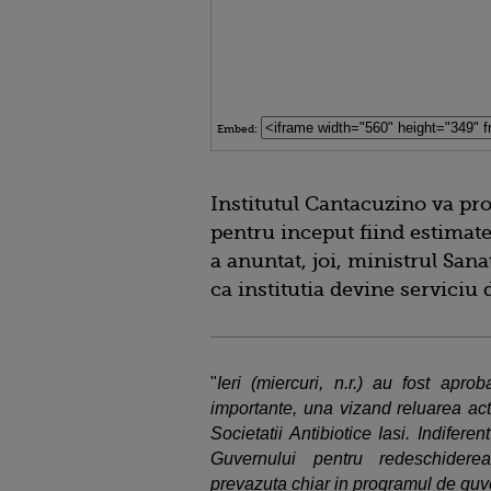
Embed:
Institutul Cantacuzino va pro
pentru inceput fiind estimate 
a anuntat, joi, ministrul San
ca institutia devine serviciu
"
Ieri (miercuri, n.r.) au fost apr
importante, una vizand reluarea acti
Societatii Antibiotice Iasi. Indifer
Guvernului pentru redeschiderea
prevazuta chiar in programul de gu