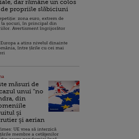
ale, dar rămâne un colos
de propriile slăbiciuni
repetiție: zona euro, extrem de
 la șocuri, în principal din
iilor. Avertisment îngrijorător
Europa a atins nivelul dinainte
omânia, între țările cu cei mai
eri
na
ște măsuri de
 cazul unui ”no
ndra, din
Domeniile
uitul şi
rutier şi aerian
imes: UE vrea să interzică
 țările membre a cetăţenilor