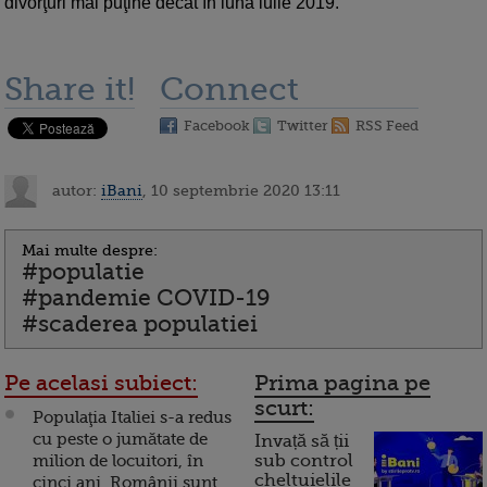
divorţuri mai puţine decât în luna iulie 2019.
Share it!
Connect
Facebook
Twitter
RSS Feed
autor:
iBani
, 10 septembrie 2020 13:11
Mai multe despre:
#populatie
#pandemie COVID-19
#scaderea populatiei
Pe acelasi subiect:
Prima pagina pe
scurt:
Populaţia Italiei s-a redus
cu peste o jumătate de
Invață să ții
milion de locuitori, în
sub control
cheltuielile
cinci ani. Românii sunt