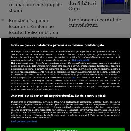
de sărbători.
cel mai numeros grup de
Cum
străini
funcționează cardul de
România își pierde
cumpărături
locuitorii. Suntem pe
locul al treilea în UE, cu
cea mai mare scădere a
Incont , site-ul Știrile Pro
populaţiei în 2019
Nouă ne pasă ca datele tale personale să rămână confidențiale
TV de informații
Noi și partenerii noștri
201
stocăm și/sau accesăm informații pe dispozitivul dvs., precum identificatorii
economice și educație
România rămâne fără
cookie unici pentru prelucrarea datelor cu caracter personal. Puteți accepta sau gestiona alegerile dvs.
financiară, a devenit iBani
făcând clic mai jos sau în orice moment, pe pagina cu politica de confidențialitate. Aceste alegeri vor fi
populație. Sporul negativ
raportate partenerilor noștri și nu vă vor afecta navigarea.
Mai multe detalii
Noi si partenerii nostri (retelele de socializare si agentiile de publicitate partenere, precum si furnizorii
s-a accentuat în mai, iar
nostri de servicii de date analitice) prelucram date pentru a permite website-ului sa functioneze, pentru a
personaliza continutul si anunturile publicitare afisate in functie de interesele si/sau profilul dvs., pentru a
numărul nașterilor a
va oferi functionalitati aferente retelelor de socializare si pentru a analiza traficul pe website. Beneficiati
10 reguli pentru decizii
de drepturile prevazute de art. 15-22 din GDPR in legatura cu prelucrarea datelor cu caracter personal.
scăzut constant în
Aceste drepturi pot fi exercitate prin modalitatea indicata
aici
. Prin click pe “ACCEPT TOATE”, acceptati
financiare inteligente
folosirea tuturor Tehnologiilor de tip Cookie, care implica inclusiv acceptul dvs. cu privire la
ultimele luni
stocarea/accesarea informatiilor de catre Vendor-ii cu care colaboram. Prin click pe “VREAU SA MODIFIC
SETARILE INDIVIDUAL” puteti schimba preferintele in mod individual, mai putin cele legate de cookie
strict necesare pentru functionarea website-ului.
Țara din UE în care
Atât noi, cât și partenerii noștri prelucrăm datele pentru a oferi:
aproape jumătate din
Dezvoltarea și îmbunătățirea serviciilor. Măsurarea performanței reclamelor. Stocarea și/sau accesarea
populație este de origine
informațiilor de pe un dispozitiv. Utilizarea profilurilor pentru selectarea conținutului personalizat. Crearea
profilurilor de conținut personalizat. Utilizarea profilurilor pentru selectarea publicității personalizate.
Crearea profilurilor pentru publicitate personalizată. Măsurarea performanței conținutului. Înțelegerea
străină. Câți străini
publicului prin statistici sau combinații de date din surse diferite. Utilizarea de date limitate pentru a
selecta publicitatea. Utilizarea datelor limitate pentru a selecta conținutul. Date precise de geolocație și
trăiesc în România
identificarea prin scanarea dispozitivului.
Listă parteneri (furnizori)