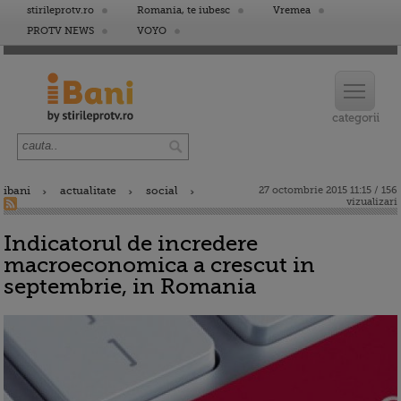
stirileprotv.ro
Romania, te iubesc
Vremea
PROTV NEWS
VOYO
ibani
actualitate
social
27 octombrie 2015 11:15 / 156
vizualizari
Indicatorul de incredere
macroeconomica a crescut in
septembrie, in Romania