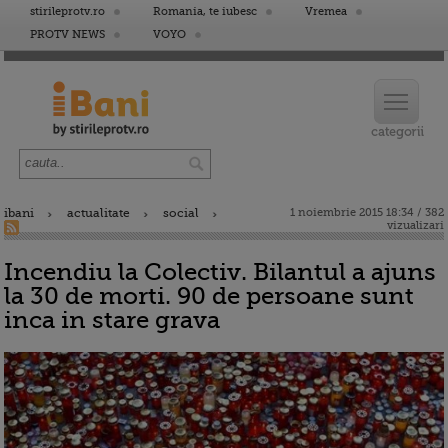
stirileprotv.ro
Romania, te iubesc
Vremea
PROTV NEWS
VOYO
ibani
actualitate
social
1 noiembrie 2015 18:34 / 382
vizualizari
Incendiu la Colectiv. Bilantul a ajuns
la 30 de morti. 90 de persoane sunt
inca in stare grava