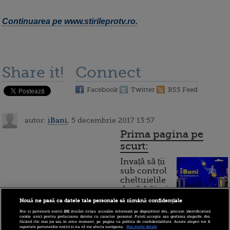
Continuarea pe www.stirileprotv.ro.
Share it!
Connect
Facebook
Twitter
RSS Feed
autor:
iBani
, 5 decembrie 2017 13:57
Prima pagina pe
scurt:
Invață să ții
sub control
cheltuielile
de sărbători.
Cum
Nouă ne pasă ca datele tale personale să rămână confidențiale
Noi și partenerii noștri
201
stocăm și/sau accesăm informații pe dispozitivul dvs., precum identificatorii
funcționează cardul de
cookie unici pentru prelucrarea datelor cu caracter personal. Puteți accepta sau gestiona alegerile dvs.
făcând clic mai jos sau în orice moment, pe pagina cu politica de confidențialitate. Aceste alegeri vor fi
cumpărături
raportate partenerilor noștri și nu vă vor afecta navigarea.
Mai multe detalii