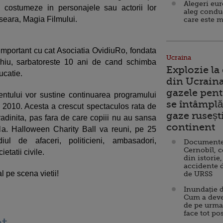
Alegeri eu
e costumeze in personajele sau actorii lor
aleg condu
 seara, Magia Filmului.
care este m
 important cu cat Asociatia OvidiuRo, fondata
Ucraina
hiu, sarbatoreste 10 ani de cand schimba
Explozie la
ucatie.
din Ucraina
gazele pent
ntului vor sustine continuarea programului
se întâmplă 
in 2010. Acesta a crescut spectaculos rata de
gaze ruseșt
gradinita, pas fara de care copiii nu au sansa
continent
la. Halloween Charity Ball va reuni, pe 25
iul de afaceri, politicieni, ambasadori,
Documente d
Cernobîl, c
etatii civile.
din istorie,
accidente 
l pe scena vietii!
de URSS
Inundație d
Cum a deve
de pe urma
face tot po