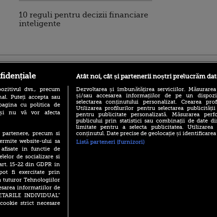
10 reguli pentru decizii financiare
inteligente
ro
foodstory.ro
Procinema.ro
fidențiale
Atât noi, cât și partenerii noștri prelucrăm dat
ozitivul dvs., precum
Dezvoltarea și îmbunătățirea serviciilor. Măsurarea
și/sau accesarea informațiilor de pe un dispoziti
al. Puteți accepta sau
selectarea conținutului personalizat. Crearea prof
pagina cu politica de
Utilizarea profilurilor pentru selectarea publicității
i și nu vă vor afecta
pentru publicitate personalizată. Măsurarea perfo
publicului prin statistici sau combinații de date di
limitate pentru a selecta publicitatea. Utilizarea
conținutul. Date precise de geolocație și identificarea
te partenere, precum si
(P) Descoperă Lumea
Emoții intense pe
ermite website-ului sa
Listă parteneri (furnizori)
Evenimentelor din România
Sebastian Stan! Iub
 afisate in functie de
cu Transilvania Events!
Annabelle, l-a făcu
elelor de socializare si
(P) Raku, gaming intens și o
 art. 15-22 din GDPR in
Din 14 septembrie
pauză binemeritată cu...
Popescu revine în 
pot fi exercitate prin
pizza Guseppe
principal la Pro T
a tuturor Tehnologiilor
(P) Poți folosi bonurile de
esarea informatiilor de
La 88 de ani și du
masă pentru a comanda
SETARILE INDIVIDUAL”
carieră fabuloasă î
mâncare acasă? Lista
cookie strict necesare
Anthony Hopkins 
aplicațiilor care le acceptă
lansează oficial î