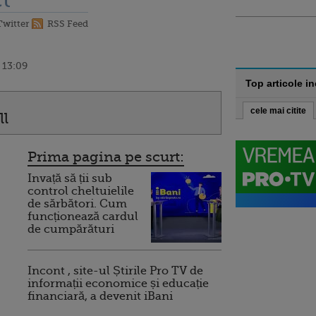
t
Twitter
RSS Feed
 13:09
Top articole i
cele mai citite
ll
Prima pagina pe scurt:
Invață să ții sub
control cheltuielile
de sărbători. Cum
funcționează cardul
de cumpărături
Incont , site-ul Știrile Pro TV de
informații economice și educație
financiară, a devenit iBani