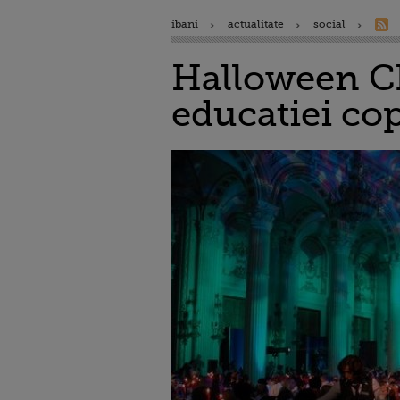
ibani
actualitate
social
Halloween Cha
educatiei co