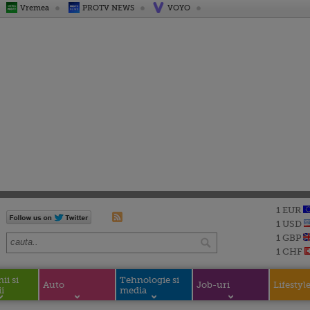
Vremea
PROTV NEWS
VOYO
1 EUR
1 USD
1 GBP
1 CHF
i si
Tehnologie si
Auto
Job-uri
Lifestyl
i
media