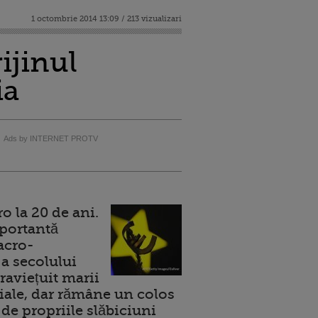
1 octombrie 2014 13:09 / 213 vizualizari
ijinul
ia
Ads by INTERNET PROTV
 la 20 de ani.
portantă
acro-
a secolului
raviețuit marii
ale, dar rămâne un colos
de propriile slăbiciuni