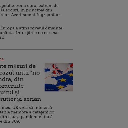
repetiție: zona euro, extrem de
 la șocuri, în principal din
iilor. Avertisment îngrijorător
Europa a atins nivelul dinainte
omânia, între țările cu cei mai
eri
na
ște măsuri de
 cazul unui ”no
ndra, din
Domeniile
uitul şi
rutier şi aerian
imes: UE vrea să interzică
 țările membre a cetăţenilor
 din cauza pandemiei încă
ve din SUA