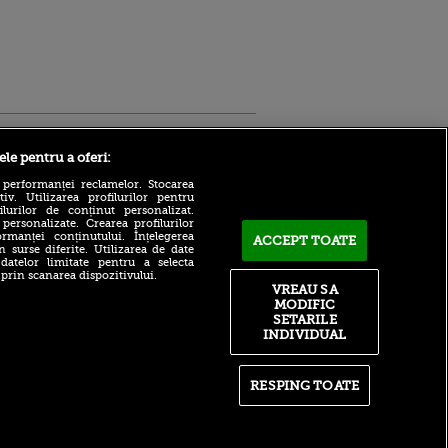
Sport.ro
ele pentru a oferi:
 performanței reclamelor. Stocarea
v. Utilizarea profilurilor pentru
ilurilor de conținut personalizat.
 personalizate. Crearea profilurilor
rmanței conținutului. Înțelegerea
ACCEPT TOATE
n surse diferite. Utilizarea de date
 datelor limitate pentru a selecta
 prin scanarea dispozitivului.
Atmosferă din altă lume la
ntru
VREAU SA
prezentarea lui Mohamed
ita lui,
MODIFIC
Salah la Trabzonspor pe
t tată!
SETARILE
Papara Park
INDIVIDUAL
, Adela
A plecat de la Manchester
rol
City pentru 50.000.000€ și a
V
semnat cu alt club din
RESPING TOATE
Premier League!
pă o
n film, Sir
După 15 ani la Fiorentina,
se
fratele lui Matteo Duțu de la
n muzică
Dinamo a semnat și el în