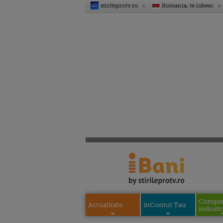
stirileprotv.ro
Romania, te iubesc
Compani
Actualitate
inContul Tau
industri