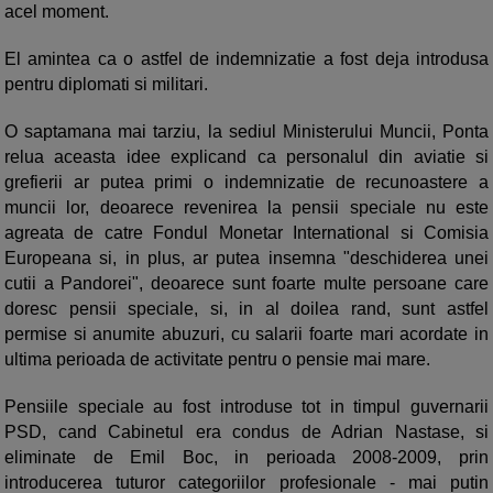
acel moment.
El amintea ca o astfel de indemnizatie a fost deja introdusa
pentru diplomati si militari.
O saptamana mai tarziu, la sediul Ministerului Muncii, Ponta
relua aceasta idee explicand ca personalul din aviatie si
grefierii ar putea primi o indemnizatie de recunoastere a
muncii lor, deoarece revenirea la pensii speciale nu este
agreata de catre Fondul Monetar International si Comisia
Europeana si, in plus, ar putea insemna "deschiderea unei
cutii a Pandorei", deoarece sunt foarte multe persoane care
doresc pensii speciale, si, in al doilea rand, sunt astfel
permise si anumite abuzuri, cu salarii foarte mari acordate in
ultima perioada de activitate pentru o pensie mai mare.
Pensiile speciale au fost introduse tot in timpul guvernarii
PSD, cand Cabinetul era condus de Adrian Nastase, si
eliminate de Emil Boc, in perioada 2008-2009, prin
introducerea tuturor categoriilor profesionale - mai putin