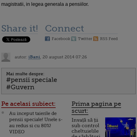
magistratii, in legea generala a pensiilor.
Share it!
Connect
Facebook
Twitter
RSS Feed
autor:
iBani
, 20 august 2014 07:26
Mai multe despre:
#pensii speciale
#Guvern
Pe acelasi subiect:
Prima pagina pe
scurt:
Au inceput taierile de
pensii speciale! Unele s-
Invață să ții
au redus si cu 80%!
sub control
cheltuielile
VIDEO
de sărbători.