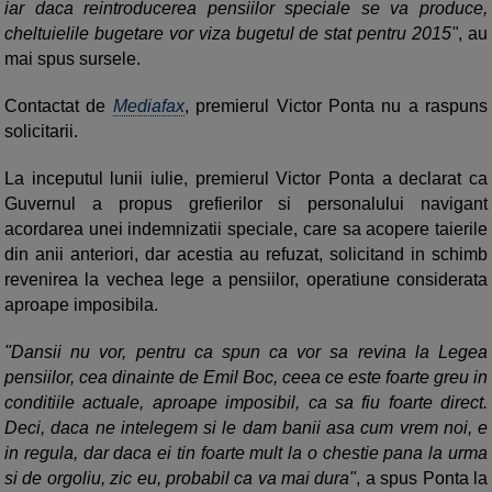
iar daca reintroducerea pensiilor speciale se va produce,
cheltuielile bugetare vor viza bugetul de stat pentru 2015"
, au
mai spus sursele.
Contactat de
Mediafax
, premierul Victor Ponta nu a raspuns
solicitarii.
La inceputul lunii iulie, premierul Victor Ponta a declarat ca
Guvernul a propus grefierilor si personalului navigant
acordarea unei indemnizatii speciale, care sa acopere taierile
din anii anteriori, dar acestia au refuzat, solicitand in schimb
revenirea la vechea lege a pensiilor, operatiune considerata
aproape imposibila.
"Dansii nu vor, pentru ca spun ca vor sa revina la Legea
pensiilor, cea dinainte de Emil Boc, ceea ce este foarte greu in
conditiile actuale, aproape imposibil, ca sa fiu foarte direct.
Deci, daca ne intelegem si le dam banii asa cum vrem noi, e
in regula, dar daca ei tin foarte mult la o chestie pana la urma
si de orgoliu, zic eu, probabil ca va mai dura"
, a spus Ponta la