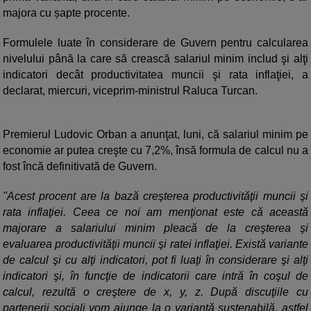
majora cu șapte procente.
Formulele luate în considerare de Guvern pentru calcularea
nivelului până la care să crească salariul minim includ şi alţi
indicatori decât productivitatea muncii şi rata inflaţiei, a
declarat, miercuri, viceprim-ministrul Raluca Turcan.
Premierul Ludovic Orban a anunţat, luni, că salariul minim pe
economie ar putea creşte cu 7,2%, însă formula de calcul nu a
fost încă definitivată de Guvern.
"Acest procent are la bază creşterea productivităţii muncii şi
rata inflaţiei. Ceea ce noi am menţionat este că această
majorare a salariului minim pleacă de la creşterea şi
evaluarea productivităţii muncii şi ratei inflaţiei. Există variante
de calcul şi cu alţi indicatori, pot fi luaţi în considerare şi alţi
indicatori şi, în funcţie de indicatorii care intră în coşul de
calcul, rezultă o creştere de x, y, z. După discuţiile cu
partenerii sociali vom ajunge la o variantă sustenabilă, astfel