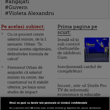
#angajati
#Guvern
#Violeta Alexandru
Pe acelasi subiect:
Prima pagina pe
scurt:
Cu ce procent crește
salariul minim, de la 1
Invață să ții
ianuarie. Orban: "În
sub control
cheltuielile
cursul acestei săptămâni,
de sărbători.
definitivăm formula de
Cum
calcul"
funcționează cardul de
Premierul Orban dă
cumpărături
asigurări că salariul
minim va crește, dar
cuantumul va fi stabilit
Incont , site-ul Știrile Pro
ulterior, pe baza unui
TV de informații
studiu de impact
economice și educație
financiară, a devenit iBani
Noul ministru al Muncii
Nouă ne pasă ca datele tale personale să rămână confidențiale
vrea să facă “verificări
Noi și partenerii noștri
201
stocăm și/sau accesăm informații pe dispozitivul dvs., precum identificatorii