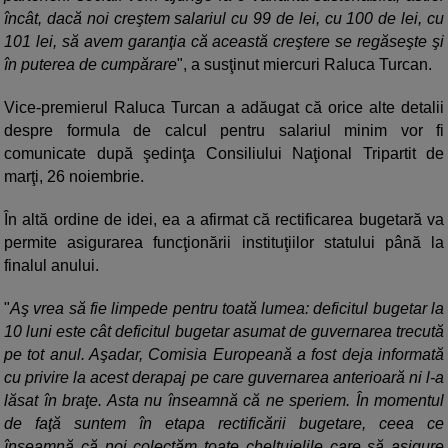
încât, dacă noi creştem salariul cu 99 de lei, cu 100 de lei, cu
101 lei, să avem garanţia că această creştere se regăseşte şi
în puterea de cumpărare
", a susţinut miercuri Raluca Turcan.
Vice-premierul Raluca Turcan a adăugat că orice alte detalii
despre formula de calcul pentru salariul minim vor fi
comunicate după şedinţa Consiliului Naţional Tripartit de
marţi, 26 noiembrie.
În altă ordine de idei, ea a afirmat că rectificarea bugetară va
permite asigurarea funcţionării instituţiilor statului până la
finalul anului.
"
Aş vrea să fie limpede pentru toată lumea: deficitul bugetar la
10 luni este cât deficitul bugetar asumat de guvernarea trecută
pe tot anul. Aşadar, Comisia Europeană a fost deja informată
cu privire la acest derapaj pe care guvernarea anterioară ni l-a
lăsat în braţe. Asta nu înseamnă că ne speriem. În momentul
de faţă suntem în etapa rectificării bugetare, ceea ce
înseamnă că noi colectăm toate cheltuielile care să asigure