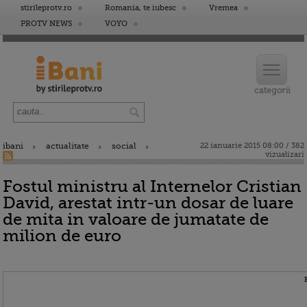
stirileprotv.ro
Romania, te iubesc
Vremea
PROTV NEWS
VOYO
ibani
actualitate
social
22 ianuarie 2015 08:00 / 382
vizualizari
Fostul ministru al Internelor Cristian
David, arestat intr-un dosar de luare
de mita in valoare de jumatate de
milion de euro