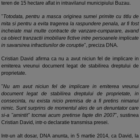
teren de 15 hectare aflat in intravilanul municipiului Buzau.
"
Totodata, pentru a masca originea sumei primite cu titlu de
mita si pentru a evita tragerea la raspundere penala, ar fi fost
incheiate mai multe contracte de vanzare-cumparare, avand
ca obiect tranzactii imobiliare fictive intre persoanele implicate
in savarsirea infractiunilor de coruptie
", preciza DNA.
Cristian David afirma ca nu a avut niciun fel de implicare in
emiterea vreunui document legat de stabilirea dreptului de
proprietate.
"
Nu am avut niciun fel de implicare in emiterea vreunui
document legat de stabilirea dreptului de proprietate, in
consecinta, nu exista nicio premisa de a fi pretins nimanui
nimic. Sunt surprins de momentul ales de un denuntator care
si-a "amintit" tocmai acum pretinse fapte din 2007
", sustinea
Cristian David, intr-o declaratie transmisa presei.
Intr-un alt dosar, DNA anunta, in 5 martie 2014, ca David, la