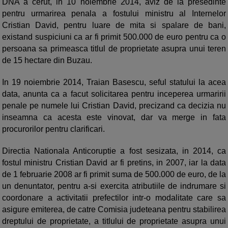
DNA a cerut, in 10 noiembrie 2014, aviz de la presedinte
pentru urmarirea penala a fostului ministru al Internelor
Cristian David, pentru luare de mita si spalare de bani,
existand suspiciuni ca ar fi primit 500.000 de euro pentru ca o
persoana sa primeasca titlul de proprietate asupra unui teren
de 15 hectare din Buzau.
In 19 noiembrie 2014, Traian Basescu, seful statului la acea
data, anunta ca a facut solicitarea pentru inceperea urmaririi
penale pe numele lui Cristian David, precizand ca decizia nu
inseamna ca acesta este vinovat, dar va merge in fata
procurorilor pentru clarificari.
Directia Nationala Anticoruptie a fost sesizata, in 2014, ca
fostul ministru Cristian David ar fi pretins, in 2007, iar la data
de 1 februarie 2008 ar fi primit suma de 500.000 de euro, de la
un denuntator, pentru a-si exercita atributiile de indrumare si
coordonare a activitatii prefectilor intr-o modalitate care sa
asigure emiterea, de catre Comisia judeteana pentru stabilirea
dreptului de proprietate, a titlului de proprietate asupra unui