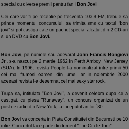
special cu diverse premii pentru fanii
Bon Jovi
.
Cei care vor fi pe receptie pe frecventa 103.8 FM, trebuie sa
prinda momentul concursului, sa trimita sms cu textul “bon
jovi” si pot castiga cate un pachet special alcatuit din 2 CD-uri
si un DVD cu
Bon Jovi
.
Bon Jovi
, pe numele sau adevarat
John Francis Bongiovi
Jr
., s-a nascut pe 2 martie 1962 in Perth Amboy, New Jersey
(SUA). In 1996, revista People l-a nominalizat intre primii 50
cei mai frumosi oameni din lume, iar in noiembrie 2000
aceeasi revista l-a desemnat cel mai sexy star rock.
Trupa sa, intitulata "Bon Jovi", a devenit celebra dupa ce a
castigat, cu piesa "Runaway", un concurs organizat de un
post de radio din New York, la inceputul anilor `80.
Bon Jovi
va concerta in Piata Constitutiei din Bucuresti pe 10
iulie. Concertul face parte din turneul “The Circle Tour”.