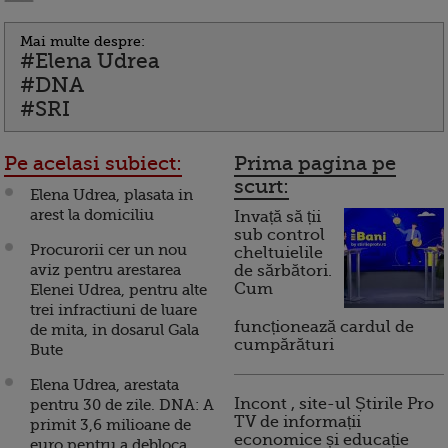
Mai multe despre:
#Elena Udrea
#DNA
#SRI
Pe acelasi subiect:
Prima pagina pe
scurt:
Elena Udrea, plasata in
arest la domiciliu
Invață să ții
sub control
Procurorii cer un nou
cheltuielile
aviz pentru arestarea
de sărbători.
Cum
Elenei Udrea, pentru alte
trei infractiuni de luare
funcționează cardul de
de mita, in dosarul Gala
cumpărături
Bute
Elena Udrea, arestata
Incont , site-ul Știrile Pro
pentru 30 de zile. DNA: A
TV de informații
primit 3,6 milioane de
economice și educație
euro pentru a debloca