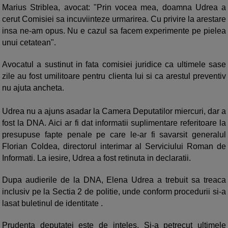
Marius Striblea, avocat: "Prin vocea mea, doamna Udrea a
cerut Comisiei sa incuviinteze urmarirea. Cu privire la arestare
insa ne-am opus. Nu e cazul sa facem experimente pe pielea
unui cetatean".
Avocatul a sustinut in fata comisiei juridice ca ultimele sase
zile au fost umilitoare pentru clienta lui si ca arestul preventiv
nu ajuta ancheta.
Udrea nu a ajuns asadar la Camera Deputatilor miercuri, dar a
fost la DNA. Aici ar fi dat informatii suplimentare referitoare la
presupuse fapte penale pe care le-ar fi savarsit generalul
Florian Coldea, directorul interimar al Serviciului Roman de
Informati. La iesire, Udrea a fost retinuta in declaratii.
Dupa audierile de la DNA, Elena Udrea a trebuit sa treaca
inclusiv pe la Sectia 2 de politie, unde conform procedurii si-a
lasat buletinul de identitate .
Prudenta deputatei este de inteles. Si-a petrecut ultimele