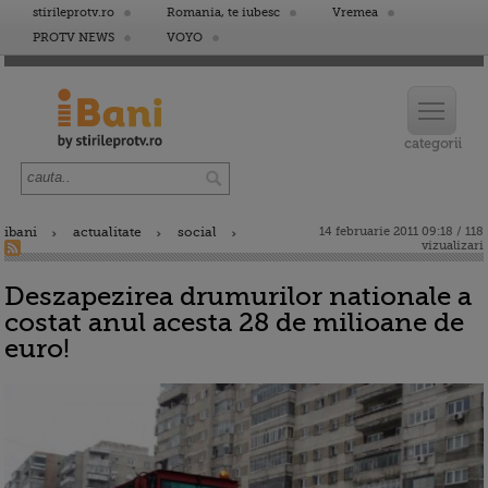
stirileprotv.ro
Romania, te iubesc
Vremea
PROTV NEWS
VOYO
ibani
actualitate
social
14 februarie 2011 09:18 / 118
vizualizari
Deszapezirea drumurilor nationale a
costat anul acesta 28 de milioane de
euro!