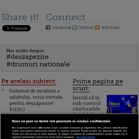
Share it!
Connect
Facebook
Twitter
RSS Feed
Mai multe despre:
#deszapezire
#drumuri nationale
Pe acelasi subiect:
Prima pagina pe
scurt:
Sistemul de incalzire a
asfaltului, noua metoda
Invață să ții
pentru deszapezire!
sub control
cheltuielile
VIDEO
de sărbători.
Cum
Nouă ne pasă ca datele tale personale să rămână confidențiale
Noi și partenerii noștri
201
stocăm și/sau accesăm informații pe dispozitivul dvs., precum identificatorii
funcționează cardul de
cookie unici pentru prelucrarea datelor cu caracter personal. Puteți accepta sau gestiona alegerile dvs.
făcând clic mai jos sau în orice moment, pe pagina cu politica de confidențialitate. Aceste alegeri vor fi
cumpărături
raportate partenerilor noștri și nu vă vor afecta navigarea.
Mai multe detalii