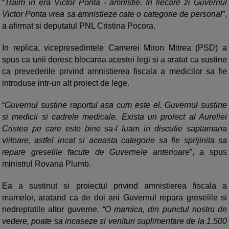
“
Traim in era Victor Ponta - amnistie. In fiecare zi Guvernul
Victor Ponta vrea sa amnistieze cate o categorie de personal
”,
a afirmat si deputatul PNL Cristina Pocora.
In replica, vicepresedintele Camerei Miron Mitrea (PSD) a
spus ca unii doresc blocarea acestei legi si a aratat ca sustine
ca prevederile privind amnistierea fiscala a medicilor sa fie
introduse intr-un alt proiect de lege.
“
Guvernul sustine raportul asa cum este el. Guvernul sustine
si medicii si cadrele medicale. Exista un proiect al Aureliei
Cristea pe care este bine sa-l luam in discutie saptamana
viitoare, astfel incat si aceasta categorie sa fie sprijinita sa
repare greselile facute de Guvernele anterioare
”, a spus
ministrul Rovana Plumb.
Ea a sustinut si proiectul privind amnistierea fiscala a
mamelor, aratand ca de doi ani Guvernul repara greselile si
nedreptatile altor guverne.
“O mamica, din punctul nostru de
vedere, poate sa incaseze si venituri suplimentare de la 1.500