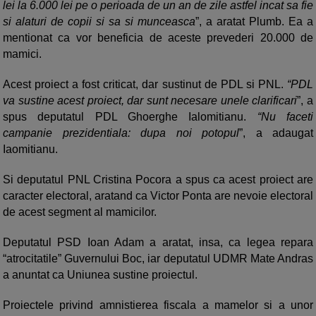
lei la 6.000 lei pe o perioada de un an de zile astfel incat sa fie
si alaturi de copii si sa si munceasca
”, a aratat Plumb. Ea a
mentionat ca vor beneficia de aceste prevederi 20.000 de
mamici.
Acest proiect a fost criticat, dar sustinut de PDL si PNL.
“PDL
va sustine acest proiect, dar sunt necesare unele clarificari
”, a
spus deputatul PDL Ghoerghe Ialomitianu.
“Nu faceti
campanie prezidentiala: dupa noi potopul
”, a adaugat
Iaomitianu.
Si deputatul PNL Cristina Pocora a spus ca acest proiect are
caracter electoral, aratand ca Victor Ponta are nevoie electoral
de acest segment al mamicilor.
Deputatul PSD Ioan Adam a aratat, insa, ca legea repara
“atrocitatile” Guvernului Boc, iar deputatul UDMR Mate Andras
a anuntat ca Uniunea sustine proiectul.
Proiectele privind amnistierea fiscala a mamelor si a unor