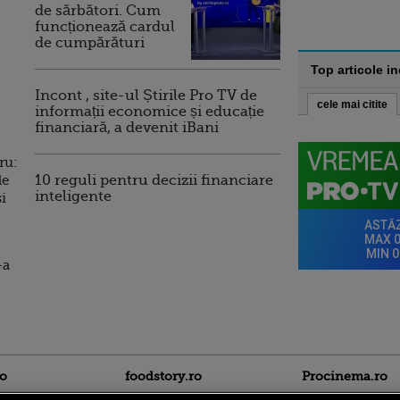
de sărbători. Cum
funcționează cardul
de cumpărături
Top articole i
Incont , site-ul Știrile Pro TV de
cele mai citite
informații economice și educație
financiară, a devenit iBani
ru:
le
10 reguli pentru decizii financiare
inteligente
i
-a
ro
foodstory.ro
Procinema.ro