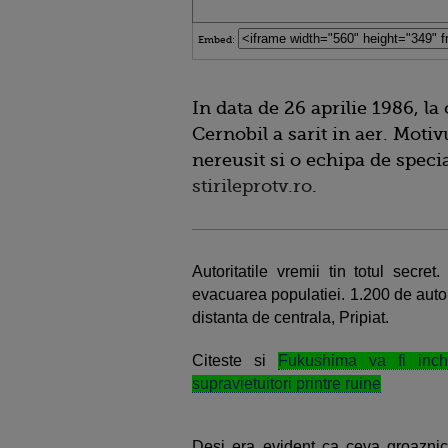
Embed:
In data de 26 aprilie 1986, la
Cernobil a sarit in aer. Motiv
nereusit si o echipa de specia
stirileprotv.ro
.
Autoritatile vremii tin totul secr
evacuarea populatiei. 1.200 de auto
distanta de centrala, Pripiat.
Citeste si
Fukushima va fi inchi
supravietuitori printre ruine
Desi era evident ca ceva groaznic