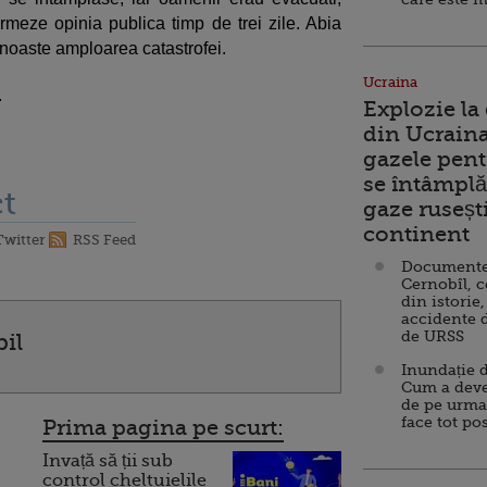
meze opinia publica timp de trei zile. Abia
noaste amploarea catastrofei.
Ucraina
.
Explozie la
din Ucraina
gazele pent
se întâmplă 
t
gaze ruseșt
continent
Twitter
RSS Feed
Documente d
Cernobîl, c
din istorie,
accidente 
de URSS
bil
Inundație d
Cum a deve
de pe urma
face tot po
Prima pagina pe scurt:
Invață să ții sub
control cheltuielile