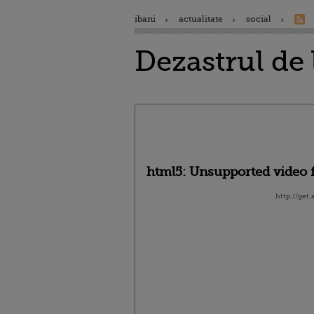
ibani
actualitate
social
Dezastrul de
html5: Unsupported video f
http://get