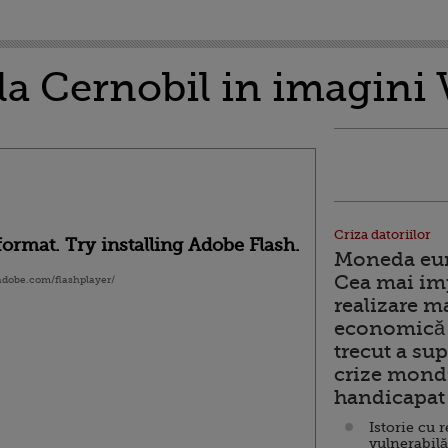
 la Cernobil in imagin
Criza datoriilor
ormat. Try installing Adobe Flash.
Moneda euro
Cea mai im
.adobe.com/flashplayer/
realizare m
economică 
trecut a sup
crize mondi
handicapat 
Istorie cu 
vulnerabilă