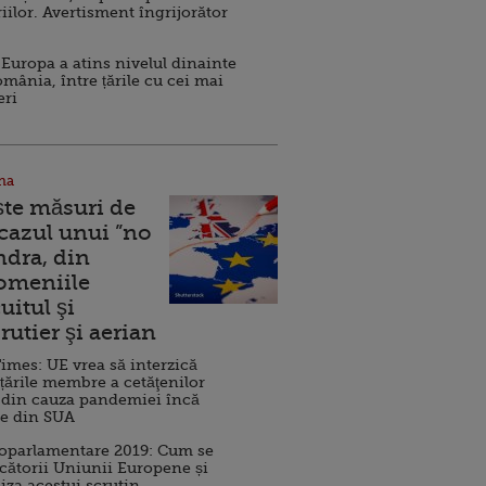
iilor. Avertisment îngrijorător
Europa a atins nivelul dinainte
omânia, între țările cu cei mai
eri
na
ște măsuri de
 cazul unui ”no
ndra, din
Domeniile
uitul şi
rutier şi aerian
imes: UE vrea să interzică
 țările membre a cetăţenilor
 din cauza pandemiei încă
ve din SUA
roparlamentare 2019: Cum se
cătorii Uniunii Europene și
iza acestui scrutin