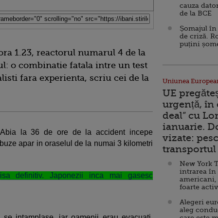
cauza dator
de la BCE
Șomajul în 
de criză. R
puțini șom
 ora 1.23, reactorul numarul 4 de la
ul: o combinatie fatala intre un test
listi fara experienta, scriu cei de la
Uniunea Europea
UE pregăte
urgență, în
deal” cu Lo
ianuarie. 
et. Abia la 36 de ore de la accident incepe
vizate: pesc
buze apar in oraselul de la numai 3 kilometri
transportul 
New York T
intrarea în
sa definitiv. Japonezii inca mai gasesc
americani,
foarte acti
Alegeri eu
aleg condu
 se intamplase, iar oamenii erau evacuati,
care este m