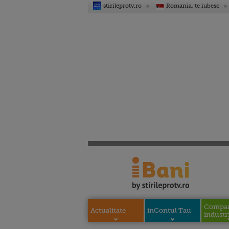
stirileprotv.ro
Romania, te iubesc
Compani
Actualitate
inContul Tau
industri