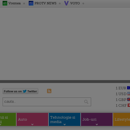
Vremea
PROTV NEWS
VOYO
1 EUR
1 USD
1 GBP
1 CHF
i si
Tehnologie si
Auto
Job-uri
Lifestyl
i
media