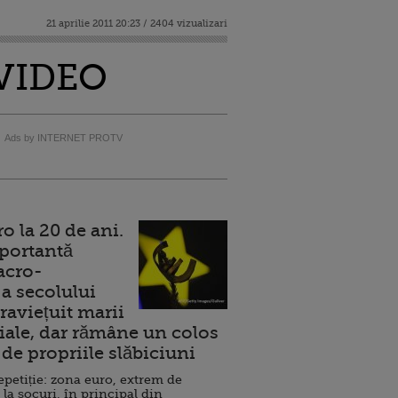
21 aprilie 2011 20:23 / 2404 vizualizari
i VIDEO
Ads by INTERNET PROTV
 la 20 de ani.
portantă
acro-
a secolului
raviețuit marii
ale, dar rămâne un colos
de propriile slăbiciuni
repetiție: zona euro, extrem de
 la șocuri, în principal din