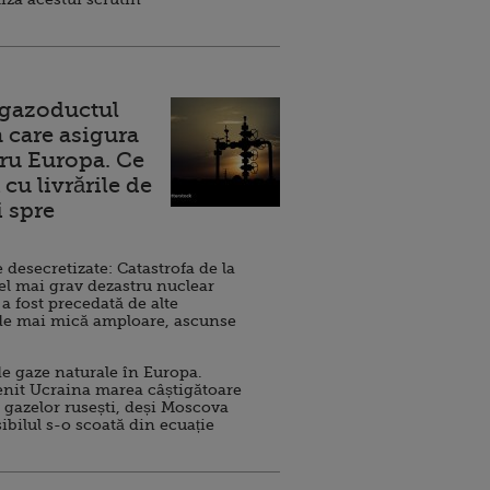
 gazoductul
 care asigura
ru Europa. Ce
cu livrările de
i spre
esecretizate: Catastrofa de la
el mai grav dezastru nuclear
 a fost precedată de alte
de mai mică amploare, ascunse
e gaze naturale în Europa.
nit Ucraina marea câștigătoare
 gazelor rusești, deși Moscova
sibilul s-o scoată din ecuație