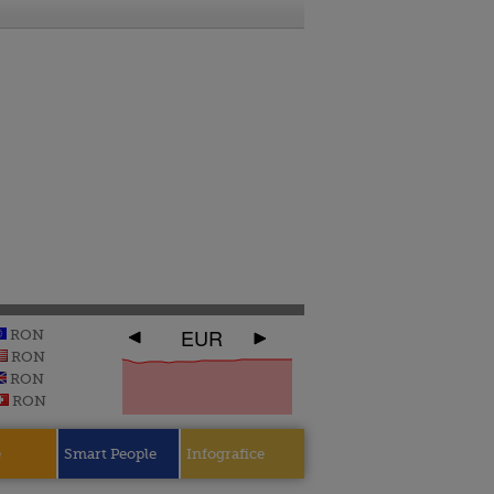
EUR
RON
RON
RON
RON
e
Smart People
Infografice