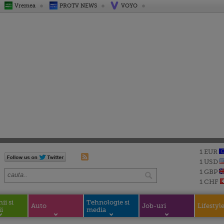
Vremea
PROTV NEWS
VOYO
1 EUR
1 USD
1 GBP
1 CHF
i si
Tehnologie si
Auto
Job-uri
Lifestyl
i
media