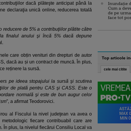
tribuţiilor dacă plăteşte anticipat până la
Inundație d
Cum a deve
ne declaraţia unică online, reducerea totală
de pe urma
face tot po
 reducere de 5% a contribuţiilor plătite către
 la finalul anului şi încă 5% dacă depune
l.
anele care obțin venituri din drepturi de autor
Top articole i
SS, dacă au și un contract de muncă. În plus,
ace reținere la sursă.
cele mai citite
mers pe ideea stopajului la sursă şi scutirea
gaţiilor de plată pentru CAS şi CASS. Este o
bordare normală şi este de bun augur celor
nism
”, a afirmat Teodorovici.
birou al Fiscului la nivel judeţean va avea o
 metodologic fiecare contribuabil care are
 În plus, la nivelul fiecărui Consiliu Local va