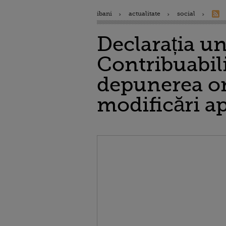
ibani
actualitate
social
Declarația u
Contribuabil
depunerea onl
modificări ap