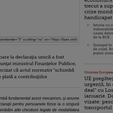
economică 
trecut a sup
crize mondi
handicapat 
Istorie cu 
vulnerabilă
cauza dator
de la BCE
Șomajul în 
de criză. R
puțini șom
are la declaraţia unică a fost
nunţat ministrul Finanţelor Publice,
ecizat că actul normativ "schimbă
Uniunea Europea
lată a contribuţiilor.
UE pregăte
urgență, în
deal” cu Lo
ianuarie. 
imbă fundamental acest mecanism, şi anume
vizate: pesc
laraţii pentru persoanele fizice la o singură
transportul 
chimbăm alte chestiuni legate de modalitatea