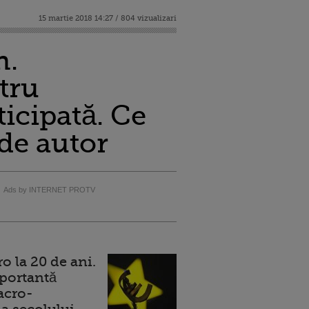
15 martie 2018 14:27 / 804 vizualizari
n.
tru
icipată. Ce
 de autor
Ads by INTERNET PROTV
 la 20 de ani.
portantă
acro-