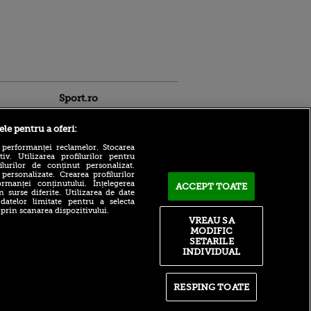
Sport.ro
ele pentru a oferi:
 performanței reclamelor. Stocarea
v. Utilizarea profilurilor pentru
ilurilor de conținut personalizat.
 personalizate. Crearea profilurilor
rmanței conținutului. Înțelegerea
ACCEPT TOATE
Bogdan Lobonț și Cristi
n surse diferite. Utilizarea de date
Pulhac, invitații lui Andru
 datelor limitate pentru a selecta
ldau din
Nenciu la Matinal, ACUM,
 prin scanarea dispozitivului.
 și
pe VOYO SPORT 1
VREAU SA
 logodnica
MODIFIC
 sunt
Alexandru Meszar a
SETARILE
ă criminală
dezvăluit ce buget are UTA
INDIVIDUAL
Arad în acest sezon: „Mic
ntru
față de prestațiile noastre”
ita lui,
t tată!
Ce veste pentru Barcelona!
RESPING TOATE
Fotbalistul de 100.000.000 de
, Adela
euro s-a întors
rol