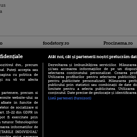
pus
a
ro
foodstory.ro
Procinema.ro
fidențiale
Atât noi, cât și partenerii noștri prelucrăm dat
ozitivul dvs., precum
Dezvoltarea și îmbunătățirea serviciilor. Măsurarea
și/sau accesarea informațiilor de pe un dispoziti
al. Puteți accepta sau
selectarea conținutului personalizat. Crearea prof
pagina cu politica de
Utilizarea profilurilor pentru selectarea publicității
i și nu vă vor afecta
pentru publicitate personalizată. Măsurarea perfo
publicului prin statistici sau combinații de date di
(P) Descoperă Lumea
limitate pentru a selecta publicitatea. Utilizarea
Nikolaj Coster-Wa
Evenimentelor din România
conținutul. Date precise de geolocație și identificarea
te partenere, precum si
Urzeala Tronurilor
cu Transilvania Events!
ermite website-ului sa
Annabelle Wallis,
Listă parteneri (furnizori)
lui Sebastian Stan,
 afisate in functie de
(P) Raku, gaming intens și o
prinși într-o curs
elelor de socializare si
pauză binemeritată cu...
pizza Guseppe
 art. 15-22 din GDPR in
Emoții intense pe
pot fi exercitate prin
Sebastian Stan! Iub
(P) Poți folosi bonurile de
a tuturor Tehnologiilor
Annabelle, l-a făcu
masă pentru a comanda
esarea informatiilor de
mâncare acasă? Lista
Din 14 septembrie
SETARILE INDIVIDUAL”
aplicațiilor care le acceptă
Popescu revine în 
cookie strict necesare