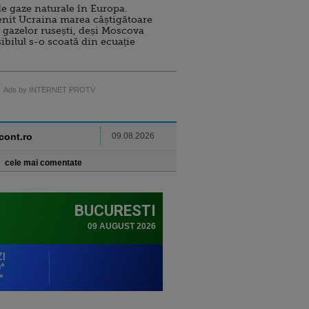
e gaze naturale în Europa.
nit Ucraina marea câștigătoare
 gazelor rusești, deși Moscova
sibilul s-o scoată din ecuație
Ads by INTERNET PROTV
ncont.ro
09.08.2026
cele mai comentate