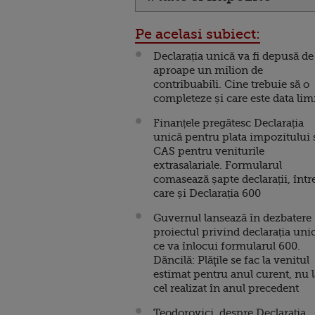
Pe acelasi subiect:
Declarația unică va fi depusă de
aproape un milion de
contribuabili. Cine trebuie să o
completeze și care este data lim
Finanțele pregătesc Declarația
unică pentru plata impozitului 
CAS pentru veniturile
extrasalariale. Formularul
comasează șapte declarații, într
care și Declarația 600
Guvernul lansează în dezbatere
proiectul privind declarația uni
ce va înlocui formularul 600.
Dăncilă: Plăţile se fac la venitul
estimat pentru anul curent, nu l
cel realizat în anul precedent
Teodorovici, despre Declarația