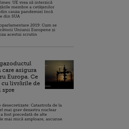
imes: UE vrea să interzică
 țările membre a cetăţenilor
 din cauza pandemiei încă
ve din SUA
roparlamentare 2019: Cum se
cătorii Uniunii Europene și
iza acestui scrutin
 gazoductul
 care asigura
ru Europa. Ce
cu livrările de
i spre
esecretizate: Catastrofa de la
el mai grav dezastru nuclear
 a fost precedată de alte
de mai mică amploare, ascunse