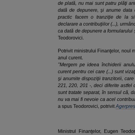
de plată, nu mai sunt patru plăţi ant
dată de depunere, şi anume data de
practic facem o tranziţie de la s
declarare a contribuţiilor (...), urmâ
ca dată de depunere a formularului ş
Teodorovici.
Potrivit ministrului Finanţelor, nou
anul curent.
"Mergem pe ideea închiderii anului 
curent pentru cei care (...) sunt v
şi anumite dispoziţii tranzitorii, ca
221, 220, 201 -, deci diferite astfel d
sunt tratate separat, în sensul că, dac
nu va mai fi nevoie ca acel contribu
a spus Teodorovici, potrivit
Agerpre
Ministrul Finanţelor, Eugen Teodor